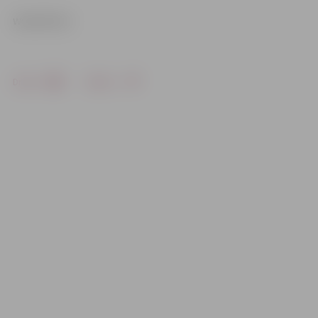
www.leta.lv
Drukāt
Dalīties