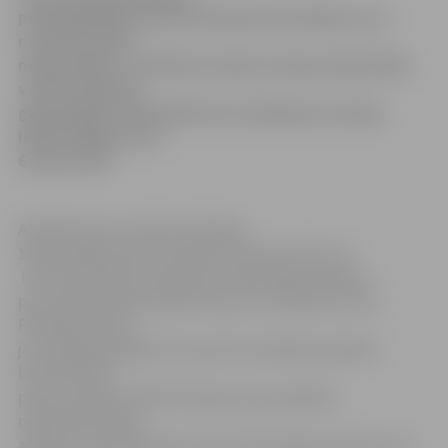
priekšsēdētājs Gundars Daudze informēja, ka, ja
nenotiks nekas
neparedzēts, uz ASV bez vīzām Latvijas iedzīvotāji
varēs braukt jau
gada beigās. Šobrīd ASV vīzu atteikums Latvijas
iedzīvotājiem esot
6,8 procenti.
Atgriežoties no vizītes Amerikas
Savienotajās valstīs Gundars Daudze atzīst, ka
brauciena laikā uzmanības centrā bijis jautājums
par Latvijas pievienošanos bezvīzu režīmam ar ASV.
Patlaban Latvija
jau izpildījusi gandrīz visas ASV noteiktās prasības –
biometriskās
pases, Saeimā ratificēts līgums par pasažieru
reģistrācijas datu
apmaiņu, noslēgts līgums par informācijas apmaiņu par