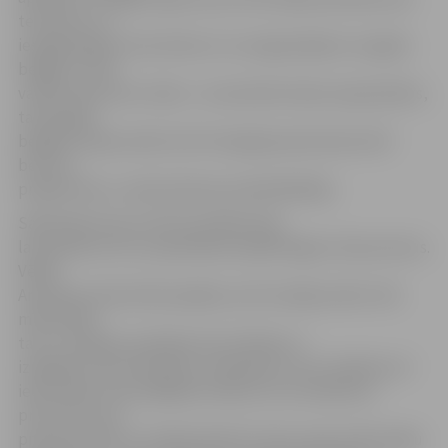
terorismu un
iespējamajiem teroristiem un ir prognozējams, ka gada
beigās uz ASV
varēs braukt bez vīzām. «Ja nenotiek nekas neparedzēts,
tad šī gada
beigās Latvijai varētu būt šī iespēja pievienoties ASV
bezvīzu
programmai,» sacīja Saeimas priekšsēdētājs.
Sākotnēji viena no ASV prasībām bija,
lai atteikumi vīzu saņemšanai nepārsniegtu 10 procentus.
Vēlāk
Amerikas vēstniecība pieļāva, ka šī nostāja varētu tikt
mīkstināta,
taču
Latvija jau patlaban šos kritērijus ir
izpildījusi. Par statistikas uzlabošanu varot rūpēties arī
iedzīvotāji: «Pēc pēdējiem datiem vīzu atteikuma
procents ir 6,8
procenti. Bet šī ir zināmā mērā arī mūsu pašu iedzīvotāju