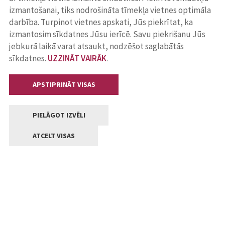
izmantošanai, tiks nodrošināta tīmekļa vietnes optimāla
darbība. Turpinot vietnes apskati, Jūs piekrītat, ka
izmantosim sīkdatnes Jūsu ierīcē. Savu piekrišanu Jūs
jebkurā laikā varat atsaukt, nodzēšot saglabātās
sīkdatnes.
UZZINĀT VAIRĀK
.
APSTIPRINĀT VISAS
PIELĀGOT IZVĒLI
ATCELT VISAS