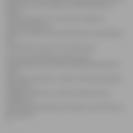
atbildība, jo tomēr ir jāsaprot un jāpainteresējas, uz
kādiem
noteikumiem ASV vīzu var saņemt un kāda ir tā
motivācija, kāpēc var
doties uz ASV pēc šī brīža noteikumiem. Katrs gadījums,
kas ir
nepārdomāts, protams, šo statistiku bojā.»
Saeimas priekšsēdētājs norādīja, ka gan
Latvijas, gan ASV puse vēlas ievērojami paplašināt abu
valstu
ekonomisko sadarbību: «Latvijas un ASV ekonomiskajai
sadarbībai ir
milzīgas perspektīvas. Tas bija arī Amerikas puses
viedoklis, ka
mēs šobrīd nepietiekami izmantojam to potenciālu, kas
abām valstīm
ir.»