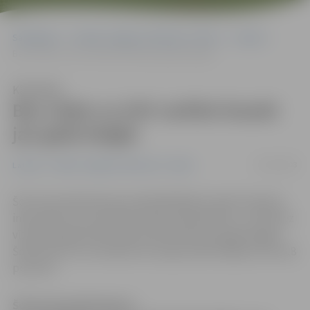
Sākumlapa
Portāla “Jelgavas Vēstnesis” arhīvs
Latvijā
Bez vīzām uz ASV varēšot braukt jau gada beigās
Klausīties
Bez vīzām uz ASV varēšot braukt
jau gada beigās
05/06/2008
Latvijā
Portāla “Jelgavas Vēstnesis” arhīvs
Šorīt intervijā Saeimas priekšsēdētājs Gundars Daudze
informēja, ka, ja nenotiks nekas neparedzēts, uz ASV bez
vīzām Latvijas iedzīvotāji varēs braukt jau gada beigās.
Šobrīd ASV vīzu atteikums Latvijas iedzīvotājiem esot 6,8
procenti.
Šorīt intervijā Saeimas