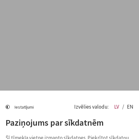
Izvēlies valodu:
LV
EN
Iestatījumi
Paziņojums par sīkdatnēm
Šī tīmekļa vietne izmanto sīkdatnes. Piekrītot sīkdatņu