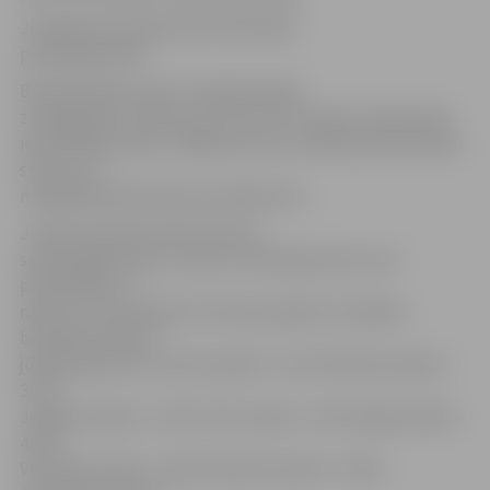
Jūnijā 2511 bezdarbnieki iekārtojās
pastāvīgā darbā.
Bezdarbnieka statusu šā gada jūnijā
zaudēja 6617 cilvēki, kas ir par 1221 cilvēku mazāk nekā
iepriekšējā mēnesī. 3408 personas zaudēja bezdarbnieku
statusu, jo
nepildīja bezdarbnieku pienākumus.
Jūnijā Latvijā bezdarba līmenis
samazinājies piecos, palicis nemainīgs sešos, bet
palielinājies 22
rajonos un republikas nozīmes pilsētās. Zemākais
bezdarba līmenis
jūnijā reģistrēts Tukuma rajonā – 3%, Valmieras rajonā –
3,1%,
Jelgavas rajonā – 4,2%, Cēsu rajonā – 4,3%, Rīgas rajonā –
4,3%,
Ventspils rajonā – 4,6%, Bauskas rajonā – 4,9%,