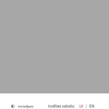
Izvēlies valodu:
LV
EN
Iestatījumi