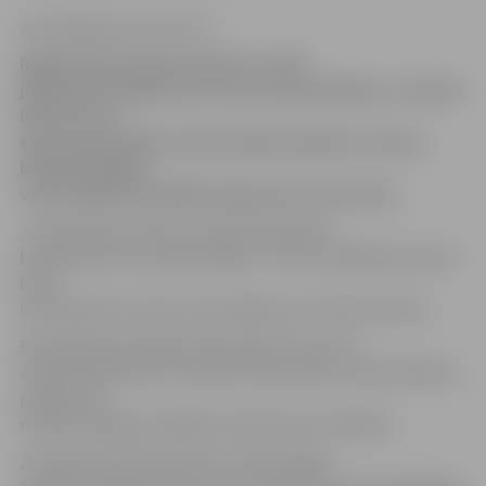
www.jelgavasvestnesis.lv
Reģistrētā bezdarba līmenis valstī
jūlijā samazinājies par 0,3 procentpunktiem, sarūkot
līdz 8,6% no
ekonomiski aktīvo iedzīvotāju kopskaita, liecina
Nodarbinātības
valsts aģentūras (NVA) apkopotā informācija.
Ja jūlija sākumā NVA uzskaitē bija 85 296
bezdarbnieki, tad jūlija beigās – 83 163, tādējādi mēneša
laikā
bezdarbnieku skaits samazinājies par 2133 personām.
Pastāvīgā darbā jūlijā iekārtojušies kopumā
4322 bezdarbnieki. Savukārt NVA aktīvās nodarbinātības
pasākumos
mēneša beigās piedalījās 23 019 darba meklētāji.
Zemākais bezdarba līmenis jūlija beigās