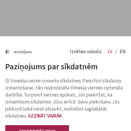
Izvēlies valodu:
LV
EN
Iestatījumi
Paziņojums par sīkdatnēm
Šī tīmekļa vietne izmanto sīkdatnes. Piekrītot sīkdatņu
izmantošanai, tiks nodrošināta tīmekļa vietnes optimāla
darbība. Turpinot vietnes apskati, Jūs piekrītat, ka
izmantosim sīkdatnes Jūsu ierīcē. Savu piekrišanu Jūs
jebkurā laikā varat atsaukt, nodzēšot saglabātās
sīkdatnes.
UZZINĀT VAIRĀK
.