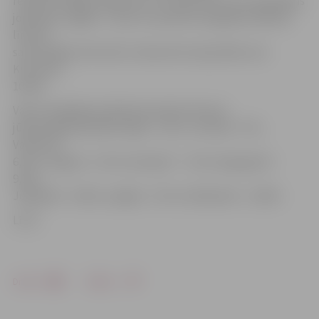
reģistrēts Rīgas reģionā, kur tas bija 5,4%, bet augstākais
joprojām Latgalē – 18,1%. Savukārt Zemgalē bezdarba
līmenis
samazinājies līdz 8,2%, Vidzemē tas bija 9,8%, bet
Kurzemē –
10,9%.
Valsts lielākajās pilsētās bezdarba līmenis
jūlija beigās bija šāds: Rīgā – 5,1%, Jūrmalā – 6 %,
Valmierā –
6,3%, Jelgavā – 6,7%, Ventspilī – 7,1%, Daugavpilī –
9,3%,
Jēkabpilī – 8,9%, Liepājā – 13 % un Rēzeknē – 14,9%.
LETA
Drukāt
Dalīties