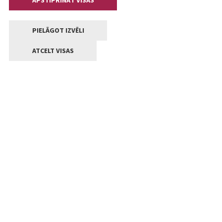
APSTIPRINĀT VISAS
PIELĀGOT IZVĒLI
ATCELT VISAS
Kontakti
Jelgavas valstpilsētas pašvaldība
Lielā iela 11, Jelgava, LV-3001
+371 63005522
pasts@jelgava.lv