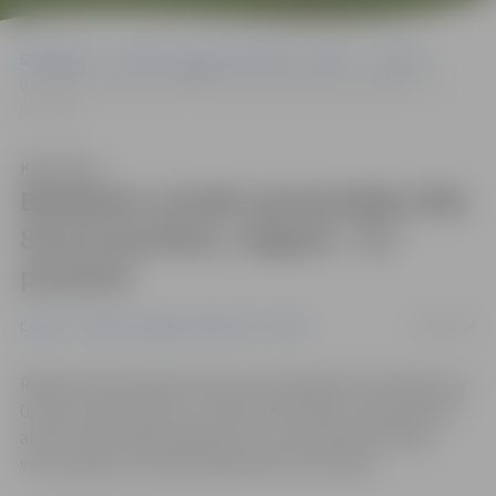
Sākumlapa
Portāla “Jelgavas Vēstnesis” arhīvs
Latvijā
Bezdarbs Latvijā samazinājies līdz 8,6 procentiem, Jelgavā – 6,7
procenti
Klausīties
Bezdarbs Latvijā samazinājies līdz
8,6 procentiem, Jelgavā – 6,7
procenti
12/08/2014
Latvijā
Portāla “Jelgavas Vēstnesis” arhīvs
Reģistrētā bezdarba līmenis valstī jūlijā samazinājies par
0,3 procentpunktiem, sarūkot līdz 8,6% no ekonomiski
aktīvo iedzīvotāju kopskaita, liecina Nodarbinātības
valsts aģentūras (NVA) apkopotā informācija.