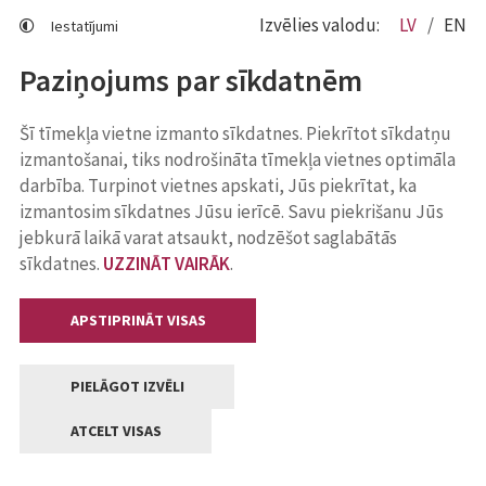
Izvēlies valodu:
LV
EN
Iestatījumi
Paziņojums par sīkdatnēm
Šī tīmekļa vietne izmanto sīkdatnes. Piekrītot sīkdatņu
izmantošanai, tiks nodrošināta tīmekļa vietnes optimāla
darbība. Turpinot vietnes apskati, Jūs piekrītat, ka
izmantosim sīkdatnes Jūsu ierīcē. Savu piekrišanu Jūs
jebkurā laikā varat atsaukt, nodzēšot saglabātās
sīkdatnes.
UZZINĀT VAIRĀK
.
APSTIPRINĀT VISAS
PIELĀGOT IZVĒLI
ATCELT VISAS