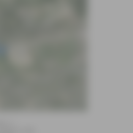
im – ir
«Jumava» un Jāņa