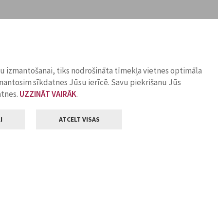
ņu izmantošanai, tiks nodrošināta tīmekļa vietnes optimāla
zmantosim sīkdatnes Jūsu ierīcē. Savu piekrišanu Jūs
atnes.
UZZINĀT VAIRĀK
.
I
ATCELT VISAS
Klientu apkalpošana
ilsētas pašvaldība
Darba laiks