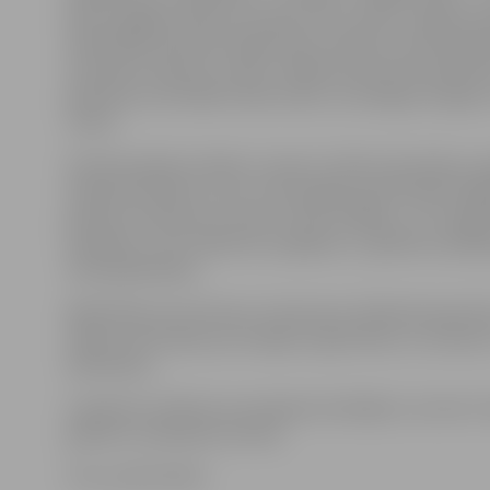
Rozes apgāda izdotie Latvijas autoru darbi. Jelgavas p
bibliotēkas pārstāve Olga Spirta norāda, ka katrai grām
ierobežots lasījumu skaits, tādēļ interesentam jāizvēr
grāmatas viņš tiešām vēlas izlasīt, lai neliegtu iespēju 
citiem.
Šī pilotprojekta mērķis ir izprast, kā būtu jāuzlabo e
lasīšanas kārtība un ko no tās sagaida paši lasītāji. Pa
grāmatu lasīšanas termiņš ir divas nedēļas, un to paga
iespējams, taču nākotnē, iespējams, e-grāmatu pakal
tiks paplašinātas.
Bibliotēka aicina ikvienu interesentu klātienē iepazīti
sīkāku informāciju par iespēju reģistrēties un izmant
bibliotēku».
E-grāmatu lasīšana nav pieejama lasītājiem, kuriem ir 
grāmatu nodošanas termiņi.
Foto: publicitātes