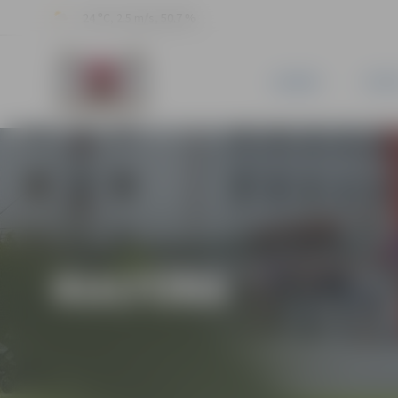
24 °C, 2.5 m/s, 50.7 %
JAUNUMI
PILSĒ
KULTŪRA