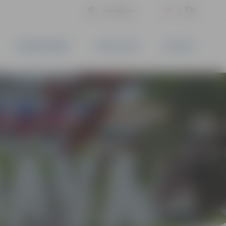
LV
EN
Iestatījumi
UZŅĒMĒJDARBĪBA
PAKALPOJUMI
KONTAKTI