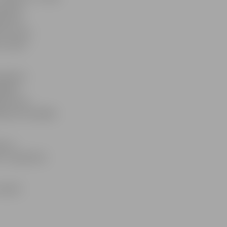
ilsētas
atai ir
tē, kuras
to darīt
-grāmatu
gaidām
rināt nav
pojuma iespējas
es ar
ot «E-grāmatu
kavēti