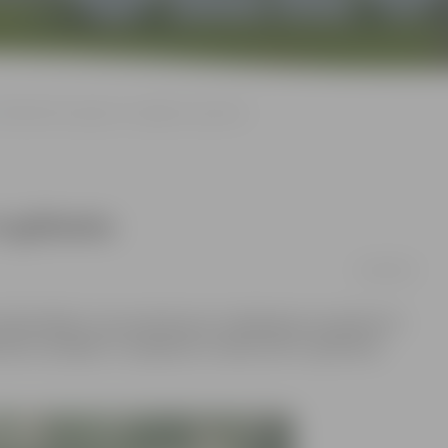
Bibliotēkā iespējams izmēģināt e-grāmatu
 e-grāmatu
21/08/2016
 bibliotēkām, kas iesaistījusies izmēģinājuma projektā «E-
tēku lasītājiem ir iespēja bez maksas lasīt e-grāmatas