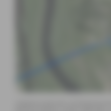
Izmēģinājuma projekta laikā – līdz 2016. gada decembr
pieejamas 27 e-grāmatas – izdevēju «Zvaigzne ABC», 