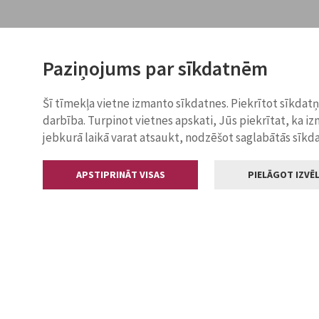
Paziņojums par sīkdatnēm
Šī tīmekļa vietne izmanto sīkdatnes. Piekrītot sīkdat
darbība. Turpinot vietnes apskati, Jūs piekrītat, ka i
jebkurā laikā varat atsaukt, nodzēšot saglabātās sīkd
APSTIPRINĀT VISAS
PIELĀGOT IZVĒL
Kontakti
Jelgavas valstp