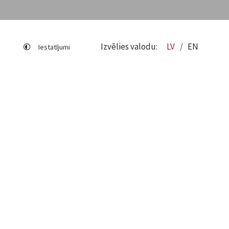
Izvēlies valodu:
LV
EN
Iestatījumi
Lapas karte
Viegli lasīt