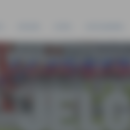
TA
PAŠVALDĪBA
IESTĀDES
KAPITĀLSABIEDRĪBAS