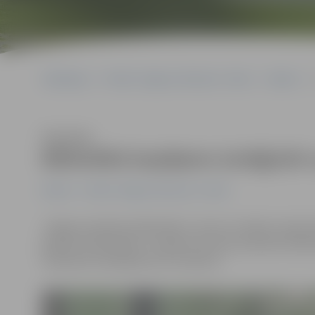
Sākumlapa
Portāla “Jelgavas Vēstnesis” arhīvs
Kultūra
Klausīties
Bibliotēkā iespējams izmēģināt
Kultūra
Portāla “Jelgavas Vēstnesis” arhīvs
Jelgavas pilsētas bibliotēka ir viena no sešām Latvijas
grāmatu bibliotēka». Projekta ietvaros publisko biblio
tiešsaistē mobilajā ierīcē vai datorā.