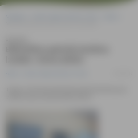
Sākumlapa
Portāla “Jelgavas Vēstnesis” arhīvs
Kultūra
Bibliotēkas galerijā skatāma izstāde «Ziema.Baltā»
Klausīties
Bibliotēkas galerijā skatāma
izstāde «Ziema.Baltā»
04/12/2012
Kultūra
Portāla “Jelgavas Vēstnesis” arhīvs
Jelgavas Zinātniskās bibliotēkas galerijā skatāma jauna
izstāde ziemas tematikā «Baltā. Ziema».