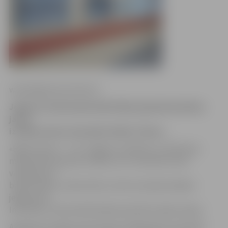
www.jelgavasvestnesis.lv
Jelgavas Zinātniskās bibliotēkas galerijā skatāma
jauna
izstāde ziemas tematikā «Baltā. Ziema».
«Baltā. Ziema» – tā ir Jelgavas, Dobeles un Valmieras
mākslinieku grupas izstāde, kuru tematiski vieno
variācijas par
baltās krāsas, ziemas tēmu. Autorus kopā aicinājusi
jelgavniece
Inita Vilks, informē bibliotēkas pārstāve Ligita Lapiņa.
Aprakstot izstādi, tās iniciatore māksliniece Inita Vilks