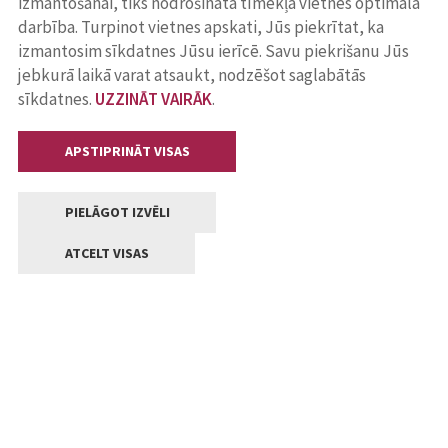
izmantošanai, tiks nodrošināta tīmekļa vietnes optimāla
darbība. Turpinot vietnes apskati, Jūs piekrītat, ka
izmantosim sīkdatnes Jūsu ierīcē. Savu piekrišanu Jūs
jebkurā laikā varat atsaukt, nodzēšot saglabātās
sīkdatnes.
UZZINĀT VAIRĀK
.
APSTIPRINĀT VISAS
PIELĀGOT IZVĒLI
ATCELT VISAS
Kontakti