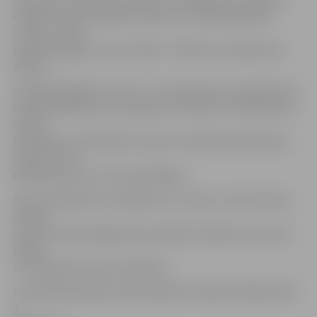
izmanto Imanta Ziedoņa vārdus no «Baltās pasakas»:
«Vakar uzkrita
pirmais sniegs. Nu viss ir balts. Tik balts, ka nekā nevar
atšķirt…».
Izstādē piedalās 12 autori – Ilze Ezerniece, Aiva Bulmere,
Andris Valeskalns, Guna Gaiķe, Inita Vilks, Inta Paulsone,
Gunārs
Ezernieks, Asnate Marts Zutere, Ivanda Spulle-Meiere,
Uldis Zuters,
Raimonds Līcītis un Anna Kaltigina.
Autori piedāvā savu skatījumu uz ziemu un balto mūsu
dzīvēs,
aicinot ikvienu jelgavnieku apskatīt izstādi un izjust arī
baltās
un sniegotās ziemas iestāšanos.
Izstāde bibliotēkas darba laikā bez maksas skatāma līdz
3.