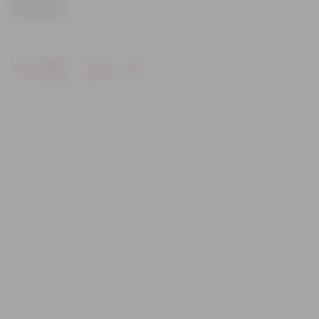
februārim.
Drukāt
Dalīties