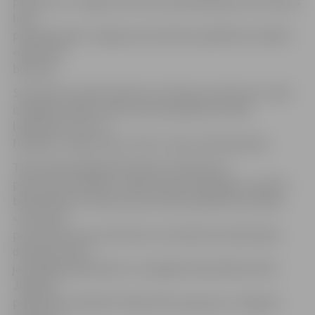
pulksten 11 Jelgavas domes priekšsēdētājs Andris Rāviņš
lasīs
priekšā pasaku Jelgavas pirmsskolas izglītības iestādes
«Gaismiņa»
bērniem.
Savukārt 26. aprīlī pulksten 12 ikviens interesents varēs
izmēģināt spēkus šaha simulantspēlē pret šaha
lielmeistaru Arturu
Neikšānu. Spēle notiks JZB 1. stāva izstāžu galerijā.
Tāpat šajā nedēļā bibliotekāri vairāk dosies
pie saviem lasītājiem, tāpēc bērnu bibliotēkas «Zinītis»
bibliotekāres viesosies pie privātās izglītības iestādes
«Punktiņš»
pirmsskolas grupu bērniem, bet Miezītes bibliotēkas
darbinieces par
jaunākajām grāmatām un iespējām bibliotēkā stāstīs
Jelgavas
pensionāru biedrībā. Tāpat bērnu grupas no Jelgavas