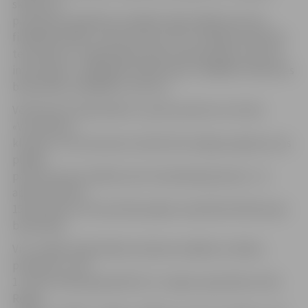
skolām un
pirmskolas izglītības iestādēm šajā nedēļā viesosies
filiālbibliotēkās. Interesentiem vēl ir iespējams pieteikt
tematiskas un izglītojošas ekskursijas grupām, tālrunis
informācijai – 63011829 («Pārlielupe»), 63083151 (Miezītes
bibliotēka), 63029093 («Zinītis»).
Vēl Miezītes bibliotēkā 21. aprīlī pulksten 15 notiks
«Vecmāmiņu
klubiņš», kurā viesosies atraktīvā Gundega Legzdiņa, kas
plašāk
pazīstama pēc dalības šovā «Dziedošās ģimenes». 21.
aprīlī pulksten
15.30 notiks arī ierastā dekupāžas nodarbība Pārlielupes
bibliotēkā.
Visu nedēļu bibliotēkās skatāmas dažādas izstādes,
piemēram, JZB
1. stāva izstāžu galerijā līdz 31. maijam apskatāma Ulda
Rogas