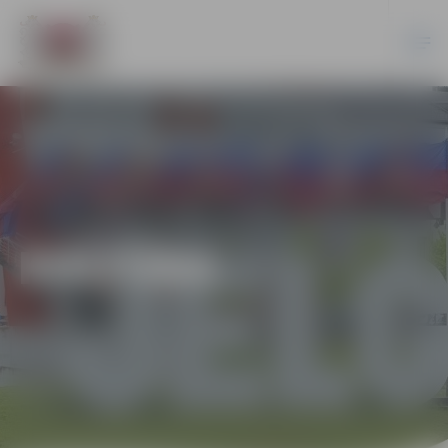
KULTŪRA