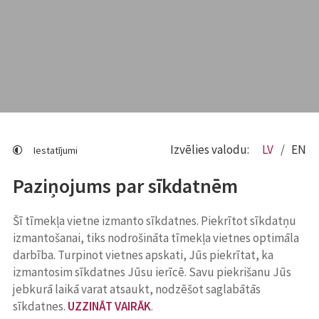
Izvēlies valodu:
LV
EN
Iestatījumi
Paziņojums par sīkdatnēm
Šī tīmekļa vietne izmanto sīkdatnes. Piekrītot sīkdatņu
izmantošanai, tiks nodrošināta tīmekļa vietnes optimāla
darbība. Turpinot vietnes apskati, Jūs piekrītat, ka
izmantosim sīkdatnes Jūsu ierīcē. Savu piekrišanu Jūs
jebkurā laikā varat atsaukt, nodzēšot saglabātās
sīkdatnes.
UZZINĀT VAIRĀK
.