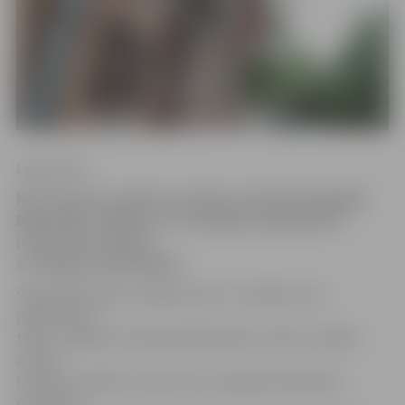
Ligita Vaita
No 20. līdz 26. aprīlim Latvijā norisināsies ikgadējā
Bibliotēku nedēļa un uz vairākiem pasākumiem
interesenti aicināti
arī Jelgavas bibliotēkās.
Šogad Bibliotēku nedēļas tēma ir «Pastāvēs, kas
pārvērtīsies»,
tāpēc Jelgavas Zinātniskā bibliotēka (JZB) un filiāles
aicinās
lasītājus meklēt aizvien jaunas iespējas bibliotēkā,
piemēram,