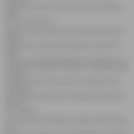
apgūt jaunas prasmes, iepazīties ar jauniem cilvēkiem,
atklāt
jaunas interešu sfēras.
Bibliotēku nedēļā Jelgavas Zinātniskajā bibliotēkā tiks
atklāta
jelgavnieka Gunta Švītiņa fotoizstāde «Kurzemes līča
stāsts.
Tobago», kurā fotogrāfs apkopojis savus iespaidus no 17.
Kurzemnieku salidojuma Trinidadā un Tobago pērn jūnijā.
Tikšanās ar
izstādes autoru G.Švītiņu notiks 23. aprīlī pulksten 18
JZB mazajā
zālē. Savukārt fotoizstāde 2. stāva foajē būs skatāma no
20. aprīļa
līdz 29. maijam.
24. aprīlī Zinātnisko bibliotēku piepildīs mazākie lasītāji,
kad