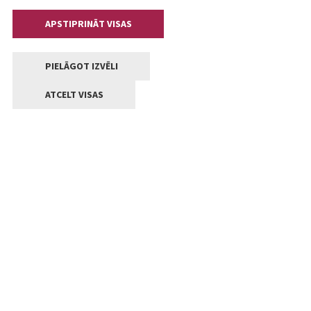
APSTIPRINĀT VISAS
PIELĀGOT IZVĒLI
ATCELT VISAS
Kontakti
Jelgavas valstpilsētas pašvaldība
Lielā iela 11, Jelgava, LV-3001
+371 63005522