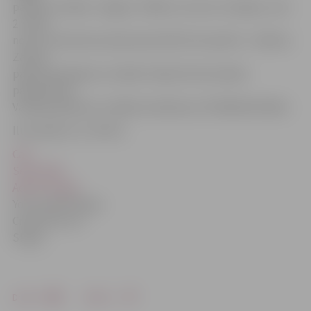
pasteļu izstāde «Jelgava. Tālāk no centra. Studijas», bet
2. stāva
nozaru literatūras abonementā līdz 30. aprīlim – Melitas
Zariņas
papīra darinājumu izstāde «Papīra brīnumainās
pārvērtības».
Vairākas grāmatu izstādes skatāmas arī filiālbibliotēkās.
Ilustrācija no JV arhīva
Call
Send SMS
Add to Skype
You’ll need Skype
Credit
Free via
Skype
Drukāt
Dalīties