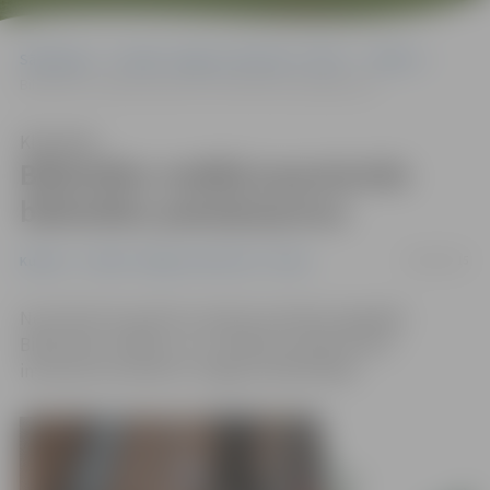
Sākumlapa
Portāla “Jelgavas Vēstnesis” arhīvs
Kultūra
Bibliotēku nedēļā popularizēs bibliotēku pakalpojumus
Klausīties
Bibliotēku nedēļā popularizēs
bibliotēku pakalpojumus
18/04/2015
Kultūra
Portāla “Jelgavas Vēstnesis” arhīvs
No 20. līdz 26. aprīlim Latvijā norisināsies ikgadējā
Bibliotēku nedēļa un uz vairākiem pasākumiem
interesenti aicināti arī Jelgavas bibliotēkās.