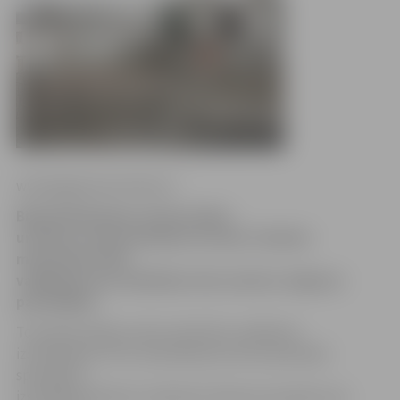
www.jelgavasvestnesis.lv
Bijušā Pārlielupes cietuma ēkas
un būves, kuras patlaban atrodas Tieslietu
ministrijas (TM)
valdījumā, bez atlīdzības tiks nodotas Jelgavas
pašvaldībai.
To paredz šodien valsts sekretāru sanāksmē
izsludinātais TM un Ieslodzījuma vietu pārvaldes
speciālistu
izstrādātais Ministru kabineta rīkojuma projekts par