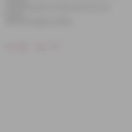
savienībai
un Valsts kancelejai. Lai minētais plāns varētu tikt
īstenots,
rīkojums būs jāpieņem valdībai.
Drukāt
Dalīties