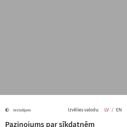
Izvēlies valodu:
LV
EN
Iestatījumi
Paziņojums par sīkdatnēm