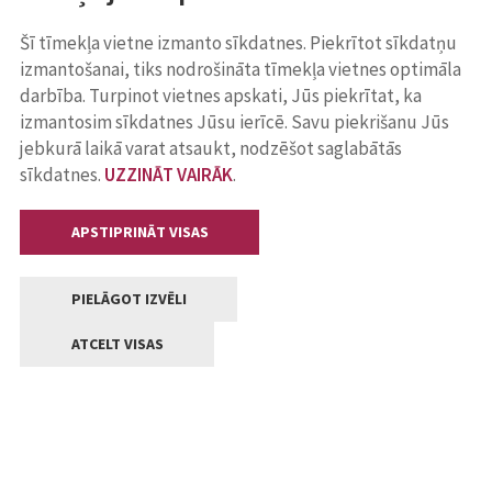
Šī tīmekļa vietne izmanto sīkdatnes. Piekrītot sīkdatņu
izmantošanai, tiks nodrošināta tīmekļa vietnes optimāla
darbība. Turpinot vietnes apskati, Jūs piekrītat, ka
izmantosim sīkdatnes Jūsu ierīcē. Savu piekrišanu Jūs
jebkurā laikā varat atsaukt, nodzēšot saglabātās
sīkdatnes.
UZZINĀT VAIRĀK
.
APSTIPRINĀT VISAS
PIELĀGOT IZVĒLI
ATCELT VISAS