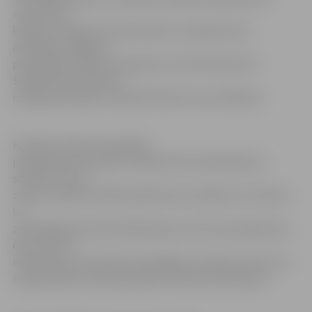
nekustamā
īpašuma Jelgavā, Garozas ielā 31, nodošanu bez
atlīdzības Jelgavas
pašvaldības īpašumā, aģentūru LETA informē TM
Sabiedrisko attiecību
nodaļas pārvaldes vecākā referente Laura Pakalne.
Kā teikts rīkojuma projekta
paskaidrojuma rakstā, minētā nekustamā īpašuma
sastāvā ir viena
zemes vienība 24 138 kvadrātmetru platībā un 13 būves.
Uz
zemesgabala atrodas Pārlielupes cietumam piederošas
ēkas, taču šī
ieslodzījuma vieta pērn tika slēgta un īpašums vairs nav
nepieciešams valsts pārvaldes funkciju īstenošanai.