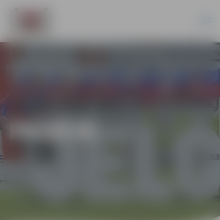
PILSĒTĀ