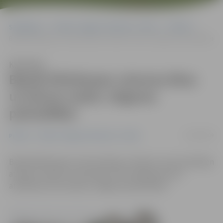
Sākumlapa
Portāla “Jelgavas Vēstnesis” arhīvs
Pilsētā
Bijušā Pārlielupes cietuma ēkas un būves nodos Jelgavas pašvaldībai
Klausīties
Bijušā Pārlielupes cietuma ēkas
un būves nodos Jelgavas
pašvaldībai
10/09/2009
Pilsētā
Portāla “Jelgavas Vēstnesis” arhīvs
Bijušā Pārlielupes cietuma ēkas un būves, kuras patlaban
atrodas Tieslietu ministrijas (TM) valdījumā, bez
atlīdzības tiks nodotas Jelgavas pašvaldībai.