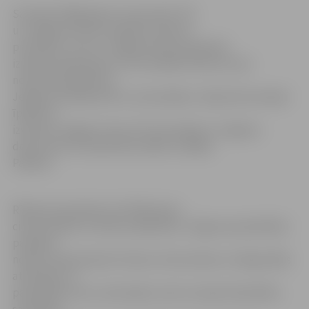
Savukārt 2008. gada 12. decembrī TM
un
Jelgavas dome
noslēdza nodomu
protokolu, ar kuru
Jelgavas dome
apņēmās
izveidot darba grupu, lai izstrādātu lēmumu par
nekustamā īpašuma
Jelgavā, Dambja ielā 12, atsavināšanu. Šajā nekustamajā
īpašumā
izvietota Jelgavas tiesa. Par šo jautājumu
Jelgavas
dome
lems 24. septembra sēdē, norādīja
Pakalne.
Rīkojuma projekts par Pārlielupes
cietuma ēkas un būvju piešķiršanu Jelgavas pašvaldībai
patlaban
nodots saskaņošanai Finanšu, Ekonomikas un Reģionālās
attīstības un
pašvaldību lietu ministrijām, kā arī Latvijas Pašvaldību