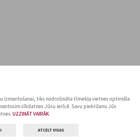
ņu izmantošanai, tiks nodrošināta tīmekļa vietnes optimāla
zmantosim sīkdatnes Jūsu ierīcē. Savu piekrišanu Jūs
atnes.
UZZINĀT VAIRĀK
.
I
ATCELT VISAS