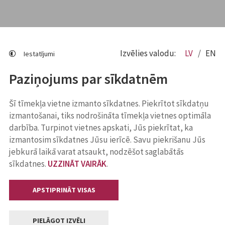
Izvēlies valodu:
LV
EN
Iestatījumi
Paziņojums par sīkdatnēm
Šī tīmekļa vietne izmanto sīkdatnes. Piekrītot sīkdatņu
izmantošanai, tiks nodrošināta tīmekļa vietnes optimāla
darbība. Turpinot vietnes apskati, Jūs piekrītat, ka
izmantosim sīkdatnes Jūsu ierīcē. Savu piekrišanu Jūs
jebkurā laikā varat atsaukt, nodzēšot saglabātās
sīkdatnes.
UZZINĀT VAIRĀK
.
APSTIPRINĀT VISAS
PIELĀGOT IZVĒLI