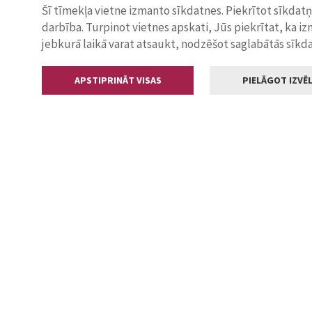
Šī tīmekļa vietne izmanto sīkdatnes. Piekrītot sīkdat
darbība. Turpinot vietnes apskati, Jūs piekrītat, ka i
jebkurā laikā varat atsaukt, nodzēšot saglabātās sīkd
APSTIPRINĀT VISAS
PIELĀGOT IZVĒL
Kontakti
Jelgavas valstp
Lielā iela 11
+371 630055
pasts@jelga