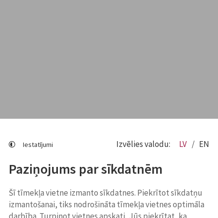
Izvēlies valodu:
LV
EN
Iestatījumi
Paziņojums par sīkdatnēm
Šī tīmekļa vietne izmanto sīkdatnes. Piekrītot sīkdatņu
izmantošanai, tiks nodrošināta tīmekļa vietnes optimāla
darbība. Turpinot vietnes apskati, Jūs piekrītat, ka