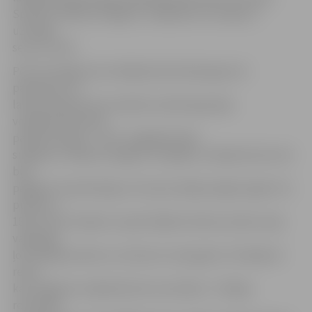
Spriedzi «Biolars/Jelgava» volejbolisti izturēja un
uzvarēja
setu ar 31:29.
Pēc tik smaga seta mūsējie jūtami bija ieguvuši
pārliecību un
laukumā daudz kas izdevās, kamēr Igaunijas
volejbolistiem bija
padaudz kļūdu – 25:17. Saglabāt tādu
sniegumu «Biolars/Jelgava» nespēja un nākamie divi seti
bija
pagalam neveiksmīgi un īsti pat nebija iespēju iegūt trīs
punktus –
18:25, 15:25, Skaidrs, ka pēc šādiem diviem setiem, bija
vajadzīgs
ļoti spēcīgs raksturs, lai lauztu cīņas gaitu. Šī nebija tā
reize,
kad Jelgavas volejbolstiem tas izdevās – līdzīga
rezultāta