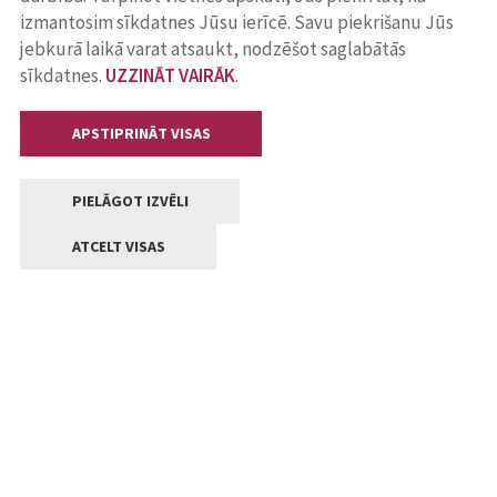
izmantosim sīkdatnes Jūsu ierīcē. Savu piekrišanu Jūs
jebkurā laikā varat atsaukt, nodzēšot saglabātās
sīkdatnes.
UZZINĀT VAIRĀK
.
APSTIPRINĀT VISAS
PIELĀGOT IZVĒLI
ATCELT VISAS
Kontakti