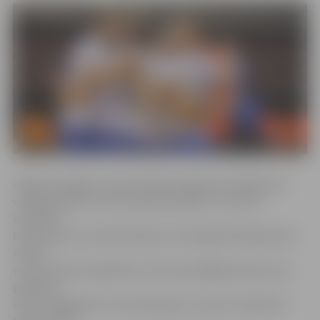
«Biolars/Jelgava» pirms šīvakara spēles pret Rakveres
volejbolistiem turnīra tabulā atradās 11. vietā 14
komandu
konkurencē, savukārt Rakvere ierindojās piektajā vietā.
Astotā
vieta, kas pēc regulārā turnīra būs pēdējā pozīcija, kas
garantēs
vietu izslēgšanas turnīrā, bija piecu punktu attālumā.