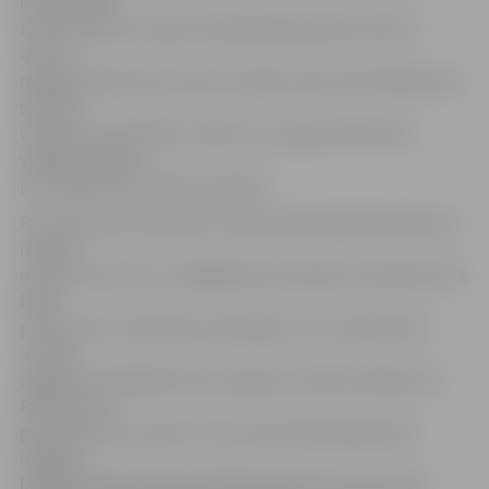
Ņemot vērā,
ka otrais aplis tuvojas vidusdaļai laika sākt punktus
izcīnīt
regulārāk kļuva jau aizvien mazāk. Vieta astotniekā pirms
sezonas
varētu būt mazākais uzdevums, lai gan allaž kluba
vadība runājusi
par iekļūšanu labāko četriniekā.
Pret Rakveres komandu sezonas sākumdaļā spēlē viesos
izdevās
uzvarēt vienu setu, tādējādi pie punktiem neizdevās tikt.
Mača
pirmais sets izvērtās ļoti sapringts un ar 25 punktiem
uzvarai
nepietika. Negaidīti labu sniegumu demonstrēja Arnis
Reliņš, kurš
guva septiņus punktus, bet ierasti labs bija janvāra
mēneša
labākais Baltijas līgas spēlētājs Kārlis Pauls Levinskis.