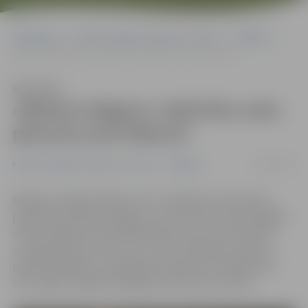
Sākumlapa
Portāla “Jelgavas Vēstnesis” arhīvs
Volejbols
«Biolars/Jelgava» izlaiž divu setu pārsvaru pret Rakveri
Klausīties
«Biolars/Jelgava» izlaiž divu setu
pārsvaru pret Rakveri
05/02/2017
Portāla “Jelgavas Vēstnesis” arhīvs
Volejbols
Baltijas volejbola līgā ceturto zaudējumu pēc kārtas
piedzīvoja «Biolars/Jelgava», pie tam šoreiz īpaši sāpīgā
veidā. Jelgavas komanda Mārupes sporta centra zālē
uzvarēja pirmos divus setus, taču tad spēles ritējums
pilnībā mainījās, un Igaunijas komanda uzvarēja piecu
setu spēlē, atstājot mūsējiem tikai vienu punktu.