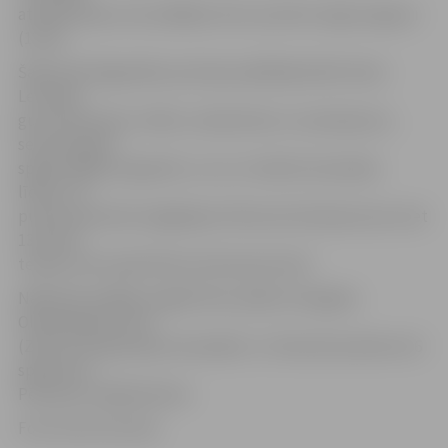
attīstība bija, taču pēdējos divus punktus ieguva igauņi
(13:15).
Šajā reizē diagonāles pozīcijas spēlētājs Kārlis Pauls
Levinskis
guva 20 punktus. Kārlis, neskatoties uz savainojumu,
sezonas gaitā
spējis spilgti progresēt, un nu ir izteikts komandas
līderis. 15
punkti pieredzes bagātajam Viktoram Koržeņevicam, bet
13 pirmā
tempa uzbrucēja Pētera Aukmaņa kontā.
Nākamās nedēļas nogalē divas spēles Zemgales
Olimpiskajā centrā
(ZOC) pret Igaunijas komandām. 11. februārī pulksten 16
spēle pret
Pērnavas volejbolistiem.
Foto: Austris Auziņš