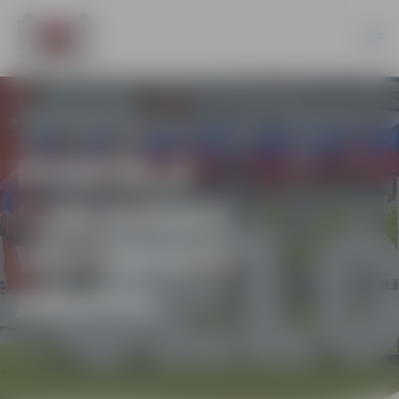
PORTĀLA
“JELGAVAS
VĒSTNESIS”
ARHĪVS