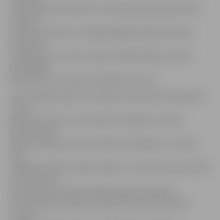
Tikai lielākas problēmas komandai padarīja Kārļa Paula
Levinska
potītes savainojums. Pagājušajā gadā jelgavnieki bija
uzvarējuši
Latvijas kausa izcīņā un ieguva Baltijas līgas sudrabu,
kam beigās
pievienota arī Latvijas čempionāta bronza.
Ja līdz Baltijas līgas un Latvijas čempionāta izšķirošajām
cīņām
laika vēl ir daudz, tad redzētais sniegums sezonas
sākumā lielas
šaubas radīja par kausa trofejas aizstāvēšanu. Pirmajā
setā
mūsējiem nebija nekādu iespēju – komandai kopumā bija
29,7 procentu
uzbrukuma sitienu realizācija, pie tam astoņas
reizes «Biolars/Jelgava» palika blokā, kamēr pašiem
neviena