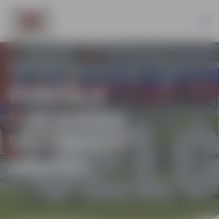
PORTĀLA
“JELGAVAS
VĒSTNESIS”
ARHĪVS