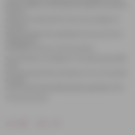
pilnībā zaudējusi cerības iekļūt pusfinālā, bet sacensību
nolikums
paredz, ka situācija šobrīd ir kļuvusi ļoti sarežģīta. 30.
novembrī
Mārupē mūsējiem būs vajadzīga 3:0 uzvara, pie tam arī
tādā gadījumā
būs jāspēlē «zelta sets» līdz 25 punktiem.
Rezultatīvākais uzvarētājiem ar 17 punktiem bija Vitālijs
Cinne,
bet 12 pievienoja Viktors Koržeņevics. 26. un 27 novembrī
komanda
aizvadīs spēles Igaunijā Baltijas līgas regulārajā turnīrā.
Foto: Austris Auziņš
Drukāt
Dalīties