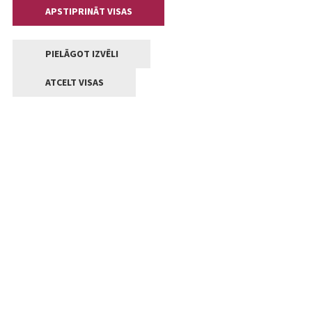
APSTIPRINĀT VISAS
PIELĀGOT IZVĒLI
ATCELT VISAS
Kontakti
Jelgavas valstpilsētas pašvaldība
Lielā iela 11, Jelgava, LV-3001
+371 63005522
pasts@jelgava.lv