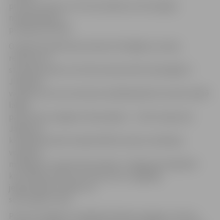
punkta ar bloku. Arī četras kļūdas servē iespējas
nepalielināja un
pirmajā setā 19:25.
Otrajā setā spēle bija nedaudz līdzīgāka, kas bija
redzams arī
statistikas ailēs, bet kā komanda šobrīd spēcīgāka ir
Jēkabpils
vienība, pie tam savā laukumā jēkabpilieši vienmēr spēlē
labāk,
pateicoties skaļajiem līdzjutējiem – 23:25 otrajā setā.
Jāpiemin,
ka klātienē spēli skatījās 400 līdzutēji, kas Baltijas
volejbola
mērogiem ir patiesi liels skaitlis. Trešajā setā mājinieki
kontrolēja notikumus laukumā un sagādāja
jelgavniekiem sakāvi trīs
setu spēlē (17:25).
Pēc 0:3 zaudējuma Jēkabpilī «Biolars/Jelgava» vēl nav