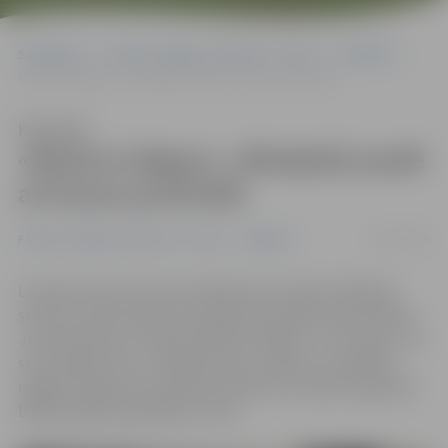
Sākumlapa
Portāla “Jelgavas Vēstnesis” arhīvs
Volejbols
«Biolars/Jelgava» Jēkabpilij zaudē arī kausa pusfinālā
Klausīties
«Biolars/Jelgava» Jēkabpilij zaudē
arī kausa pusfinālā
23/11/2016
Portāla “Jelgavas Vēstnesis” arhīvs
Volejbols
Latvijas kausa izcīņas pusfināla pirmo spēli Jēkabpils
sporta centrā šovakar aizvadīja pieredzējušā speciālista
Jurija Deveikus trenētā «Biolars/Jelgava» , kas viesos trīs
setu spēlē atzina «Jēkabpils lūšu» pārsvaru. Nedēļas
nogalē Jelgavas komanda aizvadīs divas spēles Igaunijā
Baltijas līgas regulārajā turnīrā.