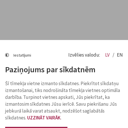
Izvēlies valodu:
LV
EN
Iestatījumi
Paziņojums par sīkdatnēm
Šī tīmekļa vietne izmanto sīkdatnes. Piekrītot sīkdatņu
izmantošanai, tiks nodrošināta tīmekļa vietnes optimāla
darbība. Turpinot vietnes apskati, Jūs piekrītat, ka
izmantosim sīkdatnes Jūsu ierīcē. Savu piekrišanu Jūs
jebkurā laikā varat atsaukt, nodzēšot saglabātās
sīkdatnes.
UZZINĀT VAIRĀK
.