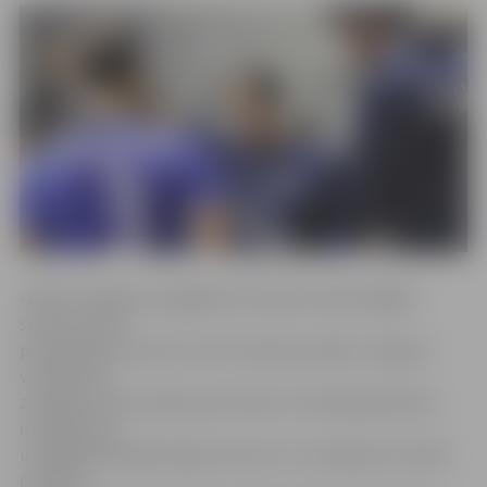
«Biolars/Jelgava» pagaidām aizvada neveiksmīgāko
sezonu kluba
pastāvēšanas vēsturē. Pirms šīvakara spēles Jelgavas
vienība bija
zaudējusi sešas spēles pēc kārtas. Pret jēkabpiliešiem
mūsējie bija
uzspēlējuši Baltijas līgas ietvaros un zaudēja bez lielām
cerībām.