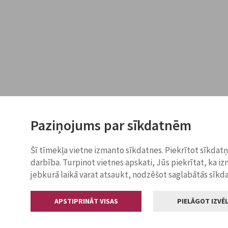
Paziņojums par sīkdatnēm
Šī tīmekļa vietne izmanto sīkdatnes. Piekrītot sīkdat
darbība. Turpinot vietnes apskati, Jūs piekrītat, ka i
jebkurā laikā varat atsaukt, nodzēšot saglabātās sīkd
APSTIPRINĀT VISAS
PIELĀGOT IZVĒL