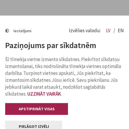
Izvēlies valodu:
LV
EN
Iestatījumi
Paziņojums par sīkdatnēm
Šī tīmekļa vietne izmanto sīkdatnes. Piekrītot sīkdatņu
izmantošanai, tiks nodrošināta tīmekļa vietnes optimāla
darbība. Turpinot vietnes apskati, Jūs piekrītat, ka
izmantosim sīkdatnes Jūsu ierīcē. Savu piekrišanu Jūs
jebkurā laikā varat atsaukt, nodzēšot saglabātās
sīkdatnes.
UZZINĀT VAIRĀK
.
APSTIPRINĀT VISAS
PIELĀGOT IZVĒLI