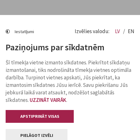
Izvēlies valodu:
LV
EN
Iestatījumi
Paziņojums par sīkdatnēm
Šī tīmekļa vietne izmanto sīkdatnes. Piekrītot sīkdatņu
izmantošanai, tiks nodrošināta tīmekļa vietnes optimāla
darbība. Turpinot vietnes apskati, Jūs piekrītat, ka
izmantosim sīkdatnes Jūsu ierīcē. Savu piekrišanu Jūs
jebkurā laikā varat atsaukt, nodzēšot saglabātās
sīkdatnes.
UZZINĀT VAIRĀK
.
APSTIPRINĀT VISAS
PIELĀGOT IZVĒLI