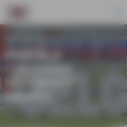
PORTĀLA
“JELGAVAS
VĒSTNESIS”
ARHĪVS