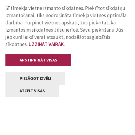
Šī tīmekļa vietne izmanto sīkdatnes. Piekrītot sīkdatņu
izmantošanai, tiks nodrošināta tīmekļa vietnes optimāla
darbība. Turpinot vietnes apskati, Jūs piekrītat, ka
izmantosim sīkdatnes Jūsu ierīcē. Savu piekrišanu Jūs
jebkurā laikā varat atsaukt, nodzēšot saglabātās
sīkdatnes.
UZZINĀT VAIRĀK
.
APSTIPRINĀT VISAS
PIELĀGOT IZVĒLI
ATCELT VISAS