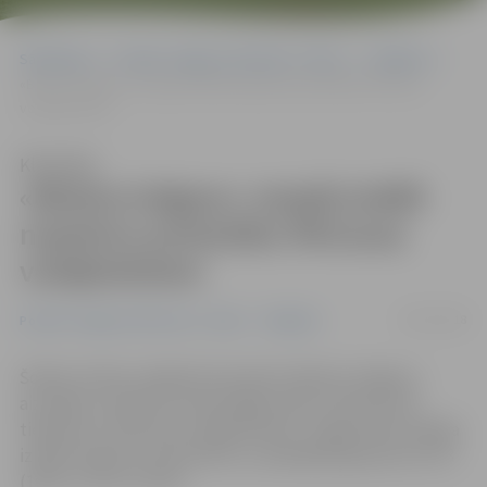
Sākumlapa
Portāla “Jelgavas Vēstnesis” arhīvs
Volejbols
«Biolars/Jelgava» nespēj izrādīt nopietnu pretestību Pērnavas
volejbolistiem
Klausīties
«Biolars/Jelgava» nespēj izrādīt
nopietnu pretestību Pērnavas
volejbolistiem
04/11/2018
Portāla “Jelgavas Vēstnesis” arhīvs
Volejbols
Šodien vīriešu volejbola komanda «Biolars/Jelgava»
aizvadīja «Credit24» meistarlīgas spēli, izbraukumā
tiekoties ar Pērnavas volejbolistiem. Jelgavnieki nespēja
izrādīt nopietnu pretestību un piekāpās igauņiem ar 0:3
(16:25, 17:25 un 12:25).