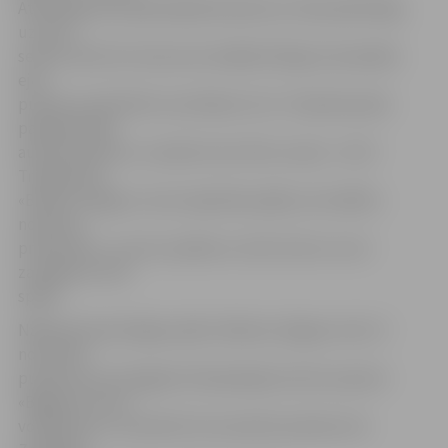
Atlikušajā seta daļā mājinieki pārsvaru tikai palielināja,
uzvarot
setā ar 25:16. Arī otrais sets iesākās līdzīgi, komandām
ejot
punkts punktā līdz rezultātam 11:11. Tad pērnavieši
palēnām sāka
audzēt pārsvaru, novedot setu līdz uzvarai – 25:17.
Trešajā setā
«Biolars/Jelgava» vairs nepietika spēka, lai izrādītu
nopietnu
pretestību, un sets zaudēts ar 12:25. Līdz ar to arī
zaudējums visā
spēlē.
Nākamā meistarlīgas spēle «Biolars/Jelgava» būs 17.
novembrī
pulksten 16, Zemgales Olimpiskajā centrā uzņemot
«Bigbank Tartu»
volejbolistus. Savukārt 18. novembrī pulksten 16