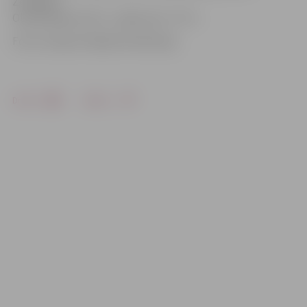
Zemgales
Olimpsikajā centrā – spēle pret «TTU».
Foto: Latvijas Volejbola federācija
Drukāt
Dalīties