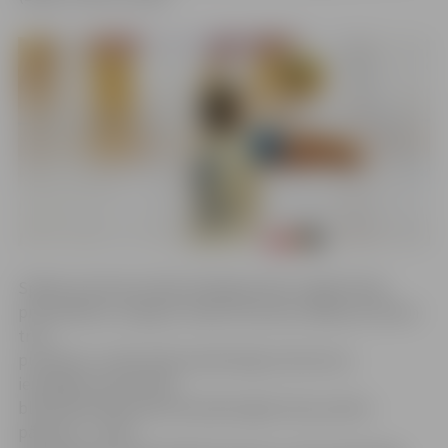
Spēles pirmā seta sākumā jelgavnieki turējās līdzās
pretiniekiem, neļaujot viņiem atrauties tālāk par diviem
trim
punktiem, tomēr daži neveiksmīgi uzbrukumi,
iestrēgstot pretinieku
blokā, ļāva Pērnavas komandai iegūt sešu punktu
pārsvaru – 16:10.