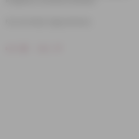
M.Jirgensons 2, R.Sorokins 9, P.Aukmanis.
Foto: Ivars Veiliņš/«Jelgavas Vēstnesis»
Drukāt
Dalīties