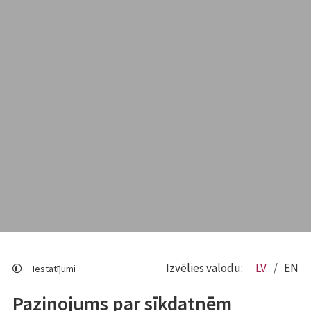
Izvēlies valodu:
LV
EN
Iestatījumi
Paziņojums par sīkdatnēm