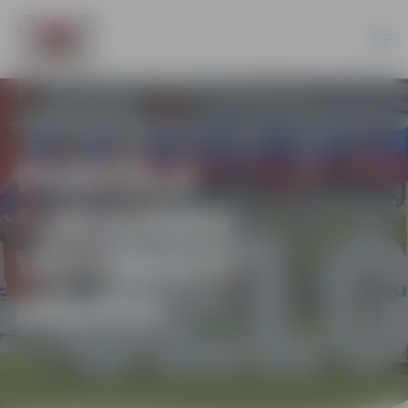
PORTĀLA
“JELGAVAS
VĒSTNESIS”
ARHĪVS