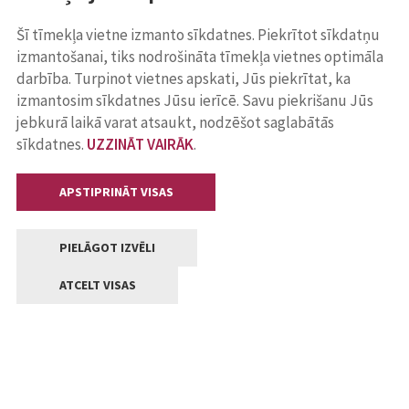
Šī tīmekļa vietne izmanto sīkdatnes. Piekrītot sīkdatņu
izmantošanai, tiks nodrošināta tīmekļa vietnes optimāla
darbība. Turpinot vietnes apskati, Jūs piekrītat, ka
izmantosim sīkdatnes Jūsu ierīcē. Savu piekrišanu Jūs
jebkurā laikā varat atsaukt, nodzēšot saglabātās
sīkdatnes.
UZZINĀT VAIRĀK
.
APSTIPRINĀT VISAS
PIELĀGOT IZVĒLI
ATCELT VISAS