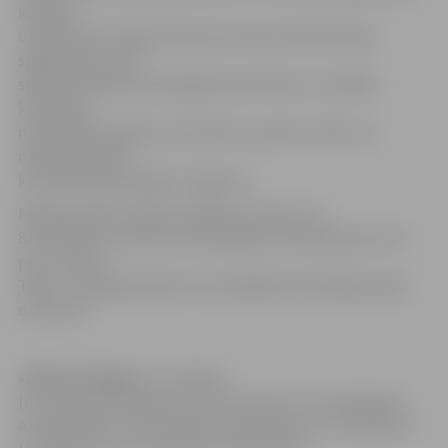
iespējas
uzbrukumā, lai gan kopumā uzbrukumā komanda
spēlēja labi,» pēc
spēles portālam www.jelgavasvestnesis.lv norādīja
komandas
menedžeris Andrejs Jamrovskis, paužot cerību, ka
nākamajā spēlē
komanda rādīs labāku sniegumu.
Nākamā spēle «Biolars/Jelgava» būs jau rīt,
8. decembrī, pulksten 16 Zemgales Olimpiskajā centrā
pret «Selver
Tallin». Tā jelgavniekiem būs pēdējā meistarlīgas spēle
decembrī.
«Biolars/Jelgava»:
U.Puķītis
(L), R.Liniņš, R.Ozoliņš 4, M.Lancmanis (L), A.Kudrjašovs,
A.Sniedzāns 9, K.P.Levinskis 16, M.Morozovs, G.Slavēns 5,