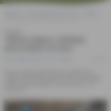
Sākumlapa
Portāla “Jelgavas Vēstnesis” arhīvs
Volejbols
«Biolars/Jelgava» piekāpjas pērnaviešiem trīs setos
Klausīties
«Biolars/Jelgava» piekāpjas
pērnaviešiem trīs setos
07/12/2019
Portāla “Jelgavas Vēstnesis” arhīvs
Volejbols
Šovakar Jelgavā viesojās Pērnavas volejbolisti, kas
Jelgavas sporta hallē aizvadīja «Credit 24» meistarlīgas
spēli pret «Biolars/Jelgava». Uzvaru trīs setos – 3:0 –
izcīnīja viesi.