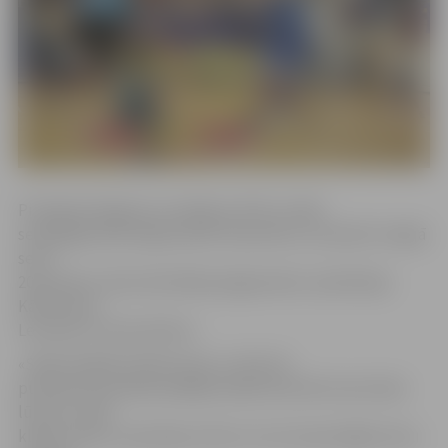
Pirmajā setā igauņi uzvarēja ar 25:22, otrajā
setā jelgavnieki spēja sakrāt 19 punktus, savukārt trešajā
setā –
20 punktus. Rezultatīvākais jelgavnieku sastāvā bija
Kārlis Pauls
Levinskis ar 16 punktiem.
«Spēli iesākām pārliecinoši, un līdz 18
punktiem komanda spēlēja tiešām labi. Bet tad notika
lūzums, sāka
klibot servju uzņemšana, līdz ar to arī samazinājās mūsu