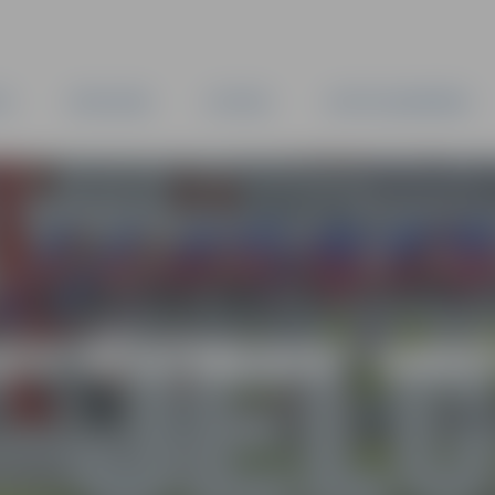
TA
PAŠVALDĪBA
IESTĀDES
KAPITĀLSABIEDRĪBAS
AS VĒSTNESIS” ARH