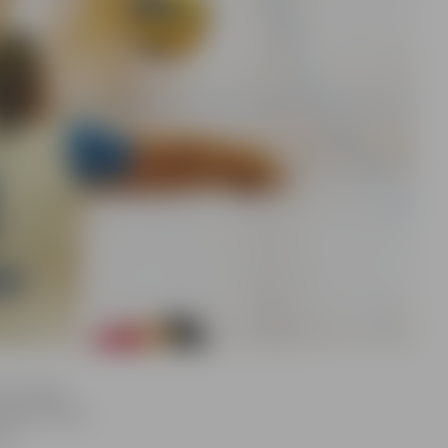
 Lancmanis
pteinis Aivis
1).