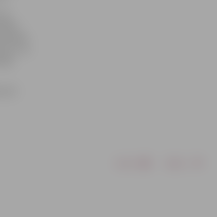
 ka
rtālam
komandas
s ir, lai
ajai
en 16
Drukāt
Dalīties