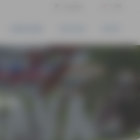
LV
EN
Iestatījumi
UZŅĒMĒJDARBĪBA
PAKALPOJUMI
KONTAKTI
ĪVS