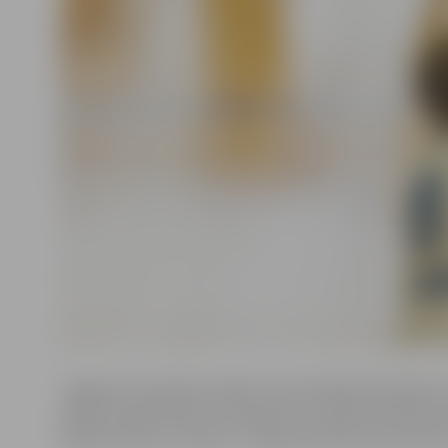
Jelgavas komandas sastāvā rezultatīvākais bija Māris
(Nr.8) ar 18 punktiem, 16 punktus izcīnīja komandas ka
Āboliņš (Nr.6), 11 punkti – Maksimam Morozovam (Nr.1