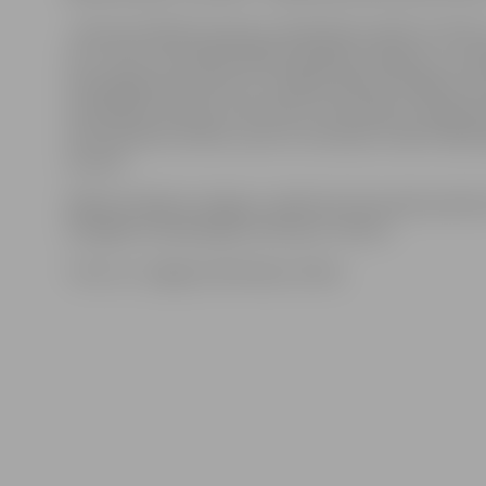
«Gan par šodienas, gan par vakardienas spēli var teikt,
tas ir mūsu komandas šābrīža labākais sniegums,» po
www.jelgavasvestnesis.lv norādīja «Biolars/Jelgava» 
menedžeris Andrejs Jamrovskis. Viņš skaidro, ka galvenai
izkristalizētos kodols, ap kuru komandu veidot nākam
sezonai.
Nākamā «Biolars/Jelgava» spēle būs 26. janvārī pulkst
Zemgales Olimpiskajā centrā pret «Parnu».
Foto: no «Jelgavas Vēstneša» arhīva