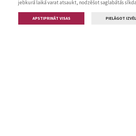
jebkurā laikā varat atsaukt, nodzēšot saglabātās sīkd
APSTIPRINĀT VISAS
PIELĀGOT IZVĒL
Kontakti
Jelgavas valstp
Lielā iela 11
+371 630055
pasts@jelga