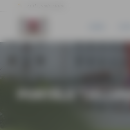
23.3 °C, 5 m/s, 54.4 %
JAUNUMI
PILSĒ
PORTĀLA “JELGAV