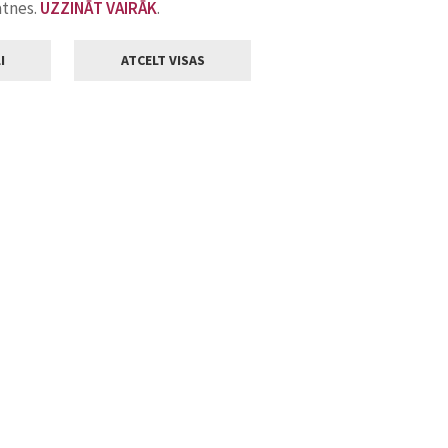
atnes.
UZZINĀT VAIRĀK
.
I
ATCELT VISAS
Klientu apkalpošana
ilsētas pašvaldība
Darba laiks
, Jelgava, LV-3001
Pirmdienās
8.00 - 18.00
Otrdienās
8.00 - 17.00
22
Trešdienās
8.00 - 17.00
va.lv
Ceturtdienās
8.00 - 17.00
Piektdienās
8.00 - 14.30