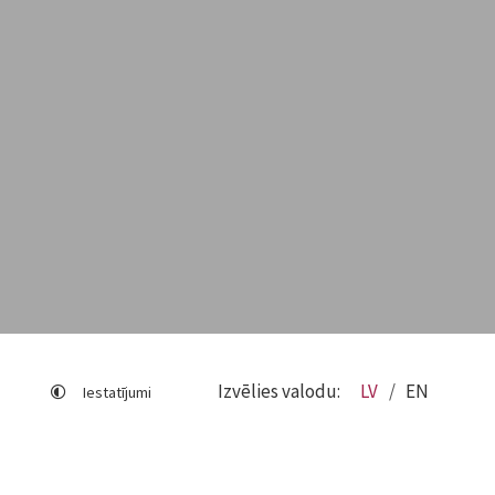
Izvēlies valodu:
LV
EN
Iestatījumi