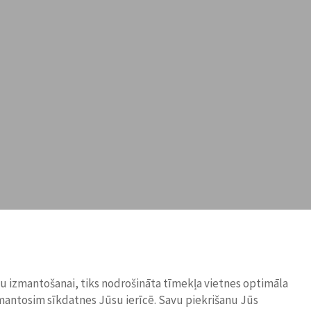
ņu izmantošanai, tiks nodrošināta tīmekļa vietnes optimāla
zmantosim sīkdatnes Jūsu ierīcē. Savu piekrišanu Jūs