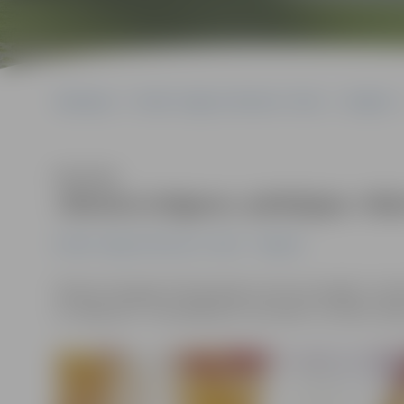
Sākumlapa
Portāla “Jelgavas Vēstnesis” arhīvs
Volejbols
Klausīties
«Biolars/Jelgava» piekāpjas «Ra
Portāla “Jelgavas Vēstnesis” arhīvs
Volejbols
Šodien Zemgales Olimpiskajā centrā norisinājās «Cred
un «Rakvere». Tā noslēdzās ar rezultātu 1:3 (23:25, 24:26