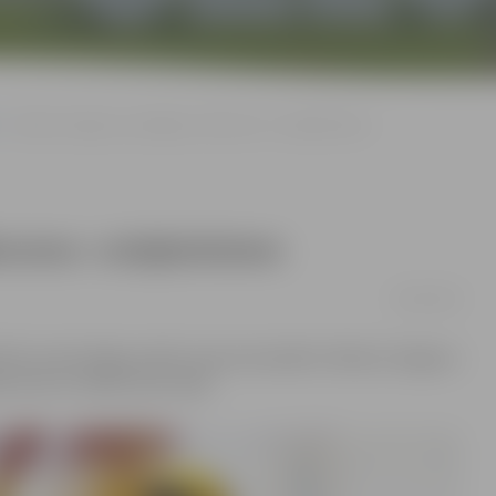
«Biolars/Jelgava» piekāpjas «Rakveres» volejbolistiem
kveres» volejbolistiem
20/01/2019
it24» meistarlīgas spēle starp komandām «Biolars/Jelgava»
, 25:23 un 19:25) viesu labā.