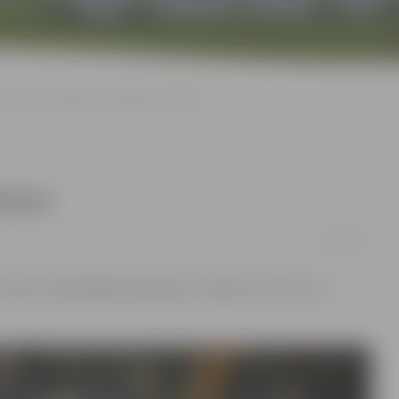
«Biolars/Jelgava» piekāpjas «TalTech»
lTech»
03/02/2019
zbraukumā piekāpās Igaunijas komandai «TalTech» ar