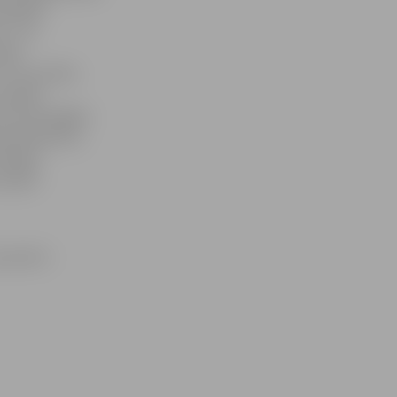
atspēlēt
 – tas
ījās
 un rezultātu
atradās
dz seta beigām
aps Butkevičs,
nespēja
 ļaujot
 punkti –