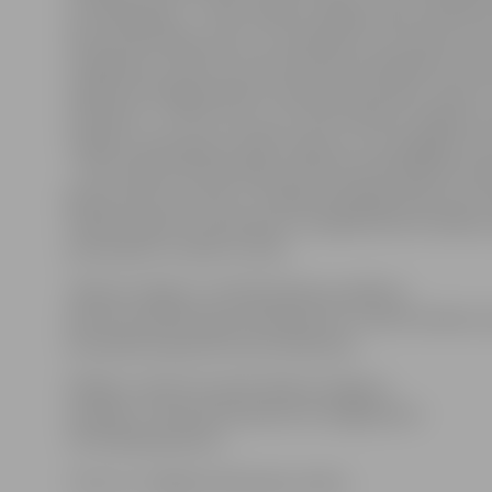
izvirzījās igauņi – 24:18. «Biolars/Jelgava» gan izdevās 
divas setbumbas, bet ar to nepietika, lai uzvarētu setā
noslēdzās ar 25:20. Arī otrā seta sākumā mājinieki izvirz
vadībā, bet jelgavniekiem izdevās pretiniekus noķert
izlīdzināt – 3:3. Pēc tam uz īsu brīdi «Biolars/Jelgava» 
vadībā, tomēr igauņi vadību atguva un nosargāja to lī
– 25:21. Šajā setā veiksmīgi uzbrukumā darbojās Krist
gūstot piecus punktus. Trešajā setā jelgavnieki vairs 
izrādīt nopietnu pretestību un pieļāva desmit kļūdas,
pretiniekim uzvarēt ar 25:16.
«Biolars/Jelgava» sastāvā šodienas spēlē pa
desmit punktiem guva K.Butkevičs un Gatis Slavēns, 8
komandas kapteinim Aivim Āboliņam.
Pēdējo «Credit 24» spēli «Biolars/Jelgava»
aizvadīs 17. februārī pulksten 16 Jelgavā pret
«RTU/Robežsardze».
Foto: no «Jelgavas Vēstneša» arhīva