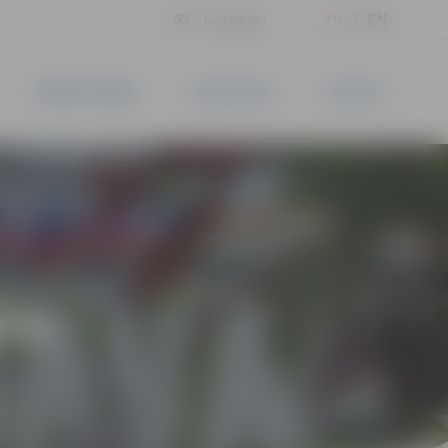
LV
EN
Iestatījumi
UZŅĒMĒJDARBĪBA
PAKALPOJUMI
KONTAKTI
ĪVS