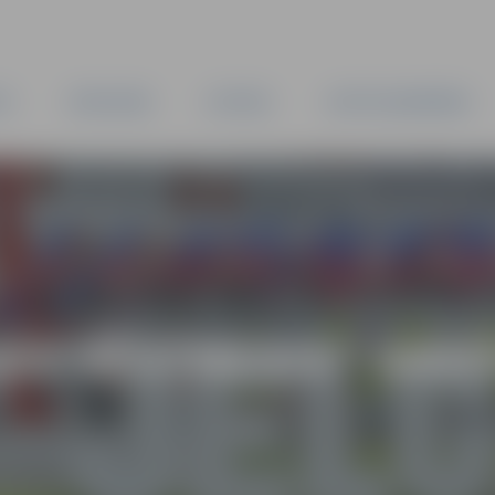
TA
PAŠVALDĪBA
IESTĀDES
KAPITĀLSABIEDRĪBAS
AS VĒSTNESIS” ARH