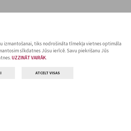
ņu izmantošanai, tiks nodrošināta tīmekļa vietnes optimāla
zmantosim sīkdatnes Jūsu ierīcē. Savu piekrišanu Jūs
atnes.
UZZINĀT VAIRĀK
.
I
ATCELT VISAS
Klientu apkalpošana
ilsētas pašvaldība
Darba laiks