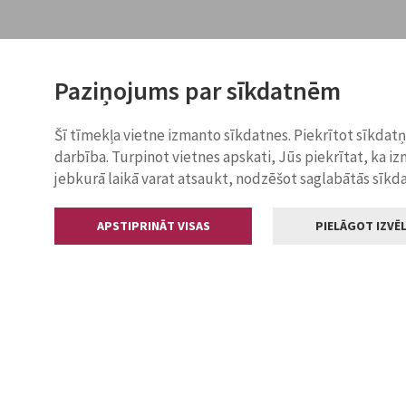
Paziņojums par sīkdatnēm
Šī tīmekļa vietne izmanto sīkdatnes. Piekrītot sīkdat
darbība. Turpinot vietnes apskati, Jūs piekrītat, ka i
jebkurā laikā varat atsaukt, nodzēšot saglabātās sīkd
APSTIPRINĀT VISAS
PIELĀGOT IZVĒL
Kontakti
Jelgavas valstp