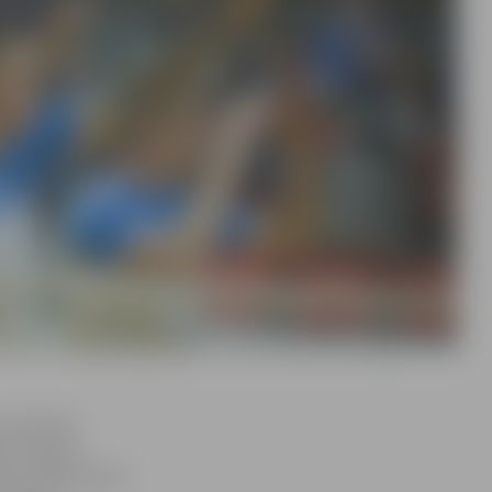
s komandai
em izdevās
nē vadībā atkal