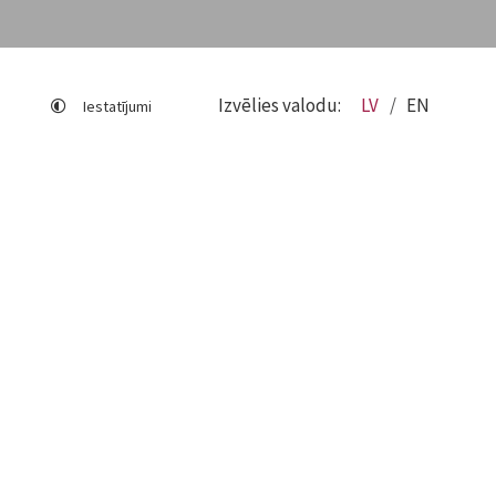
Izvēlies valodu:
LV
EN
Iestatījumi
Lapas karte
Viegli lasīt