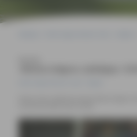
Sākumlapa
Portāla “Jelgavas Vēstnesis” arhīvs
Volejbols
Klausīties
«Biolars/Jelgava» piekāpjas «Ta
Portāla “Jelgavas Vēstnesis” arhīvs
Volejbols
Šodien vīriešu volejbola komanda «Biolars/Jelgava» i
rezultātu 0:3 (20:25, 21:25 un 16:25).