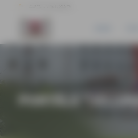
21.3 °C, 5.5 m/s, 59.5 %
JAUNUMI
PILSĒ
PORTĀLA “JELGAV