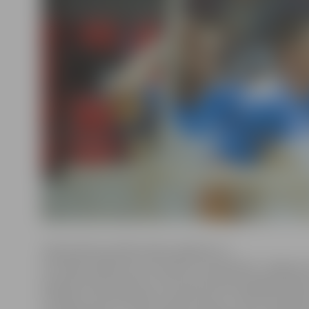
Spēli pārliecinošāk iesāka mājinieki un
izvirzījās vadībā, pie rezultāta 7:3 piespiežot Jelgava
pieprasīt pārtraukumu. Pēc pārtraukuma jelgavnieki
starpību samazināt līdz minimumam, tomēr seta galot