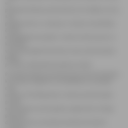
un
piektajā setā bija pussoļa attālumā, lai noslēgtu sezonu,
taču
parādīja raksturu, cīņassparu un iekļuva starp Baltijas
četrām
spēcīgākajām komandām. «Final4» formāts paredz, ka
komandas
vienā vietā (šogad Pērnavā) divu dienu laikā noskaidro
labāko –
pusfināls, nākamajā dienā spēle pa vietām.
Pusfinālā mūsējiem pretiniekos bija «Poliurs/Ozolnieki»,
kas nedaudz negaidīti ceturtdaļfinālā no turpmākās
cīņas
izslēdza «RTU/Robežsardzi». Kamēr pretinieki spēles
pirmajā
setā mocījās ar punktu gūšanu, jelgavnieki ar milzīgu
pārliecību
darbojās servju uzņemšanā, pietiekami kvalitatīvi