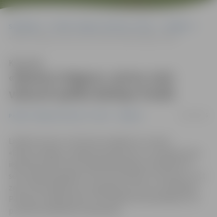
Sākumlapa
Portāla “Jelgavas Vēstnesis” arhīvs
Volejbols
«Biolars/Jelgava» pirmo reizi vēsturē spēlēs Baltijas finālā
Klausīties
«Biolars/Jelgava» pirmo reizi
vēsturē spēlēs Baltijas finālā
12/03/2016
Portāla “Jelgavas Vēstnesis” arhīvs
Volejbols
Lielisko sezonu ar vēl vienu panākumu turpina
«Biolars/Jelgava». Baltijas Superkausa un Latvijas kausa
ieguvēji šovakar Pērnavā Baltijas līgas pusfinālā četru
setu spēlē apspēlēja «Poliurs/Ozolnieki» komandu un rīt
zelta mačā spēlēs pret regulārās sezonas uzvarētājiem
Pērnavas volejbolistiem. Pusfinālā rezultatīvākais ar 23
punktiem bija Matīss Gabdulļins.