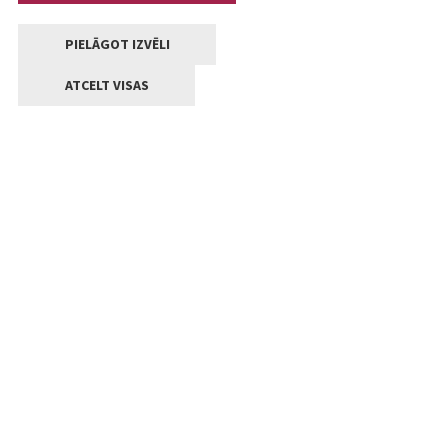
PIELĀGOT IZVĒLI
ATCELT VISAS
Kontakti
Jelgavas valstpilsētas pašvaldība
Lielā iela 11, Jelgava, LV-3001
+371 63005522
pasts@jelgava.lv