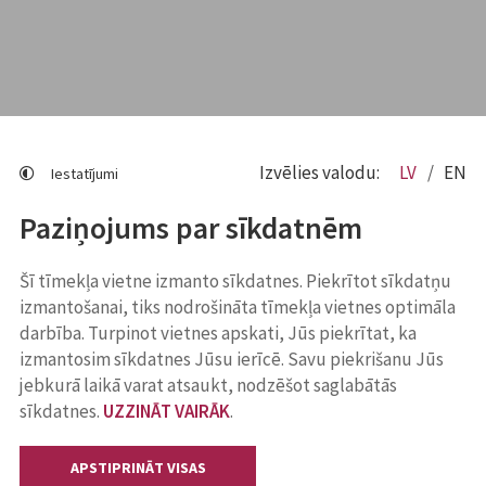
Izvēlies valodu:
LV
EN
Iestatījumi
Paziņojums par sīkdatnēm
Šī tīmekļa vietne izmanto sīkdatnes. Piekrītot sīkdatņu
izmantošanai, tiks nodrošināta tīmekļa vietnes optimāla
darbība. Turpinot vietnes apskati, Jūs piekrītat, ka
izmantosim sīkdatnes Jūsu ierīcē. Savu piekrišanu Jūs
jebkurā laikā varat atsaukt, nodzēšot saglabātās
sīkdatnes.
UZZINĀT VAIRĀK
.
APSTIPRINĀT VISAS