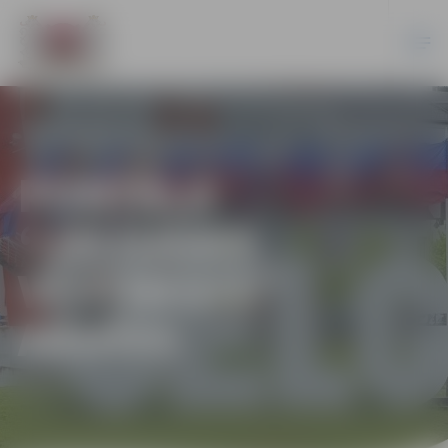
PORTĀLA
“JELGAVAS
VĒSTNESIS”
ARHĪVS