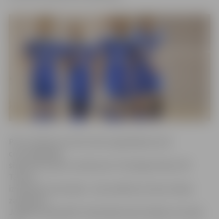
Pēc izcīnītās ceturtās vietas regulārajā sezonā
ceturtdaļfināla
sērija līdz divām uzvarām pret «Flamingo Volley-SM
Tauras»
izvērtās ļoti aizraujoša – pēc panākuma viesos sekoja
zaudējums
Jelgavā otrajā spēlē. Izšķirošajā mačā mūsējie ceturtajā