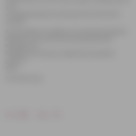
25:21
un varēja gavilēt gan komanda, gan līdzi atbraukušie
skatītāji.
Rezultatīvākais uzvarētājiem ar 23 punktiem bija Matīss
Gabdulļins, bet 22 punktus pievienoja Aleksandrs
Kudrjašovs. Rīt
finālspēle pret Pērnavas volejbolistiem paredzēta
pulksten
16:00.
Foto: Raitis Supe
Drukāt
Dalīties