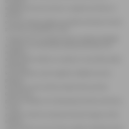
izmantoja
iespējas uzbrukuma sitienos un sagrāva Ozolniekus ar
25:14. Arī
otro setu «Biolars/Jelgava» aizvadīja vienā elpas vilcienā,
pretiniekus apspēlējot ar 25:16.
Trešajā setā viss turpināja ritēt pēc mūsējiem labvēlīga
scenārija, un uz brīdi tablo vēstīja komfortablu 10:5.
Iespējams,
sekoja neliels atslābums un jāsaprot, ka pie šādas spēles
maksimālu
koncentrēšanos ir grūti saglabāt, tādējādi iniciatīvu
pārņēma
Ozolnieki, kuriem izdevās vairākas labas epizodes.
Galotnē 23:21
pārsvars mūsējiem, bet nākamajās epizodēs neveiksmes,
un sets
zaudēts ar 24:26. Ceturtajā setā izdevās sniegumu atkal
sakārtot,
Jurijs Deveikus veica arī maiņu saspēles vadītāja pozīcijā.