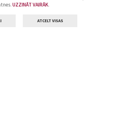
atnes.
UZZINĀT VAIRĀK
.
I
ATCELT VISAS
Klientu apkalpošana
ilsētas pašvaldība
Darba laiks
, Jelgava, LV-3001
Pirmdienās
8.00 - 18.00
Otrdienās
8.00 - 17.00
22
Trešdienās
8.00 - 17.00
va.lv
Ceturtdienās
8.00 - 17.00
Piektdienās
8.00 - 14.30