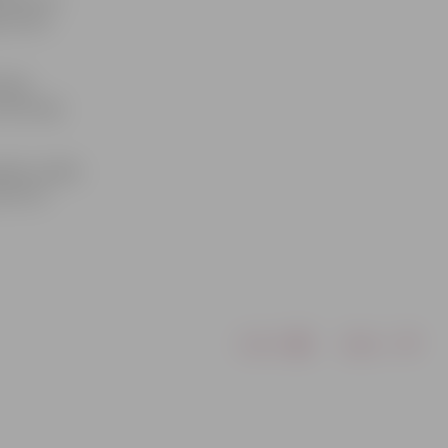
znī ātri
 bija
uzbrucējs
ndas uzsāks
īt trīs
Drukāt
Dalīties