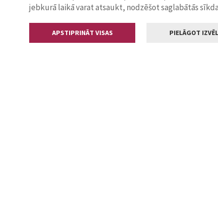
jebkurā laikā varat atsaukt, nodzēšot saglabātās sīkd
APSTIPRINĀT VISAS
PIELĀGOT IZVĒL
Kontakti
Jelgavas valstp
Lielā iela 11
+371 630055
pasts@jelga