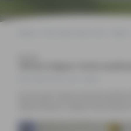
Sākumlapa
Portāla “Jelgavas Vēstnesis” arhīvs
Volejbols
Klausīties
«Biolars/Jelgava» šoreiz zaudē p
Portāla “Jelgavas Vēstnesis” arhīvs
Volejbols
Otro spēli Latvijas volejbola čempionāta pusfinālā aiz
«Biolars/Jelgava», kas šovakar savā laukumā Mārupes 
volejbolistu pārākumu, tādējādi rezultāts sērijā kļuvis ne