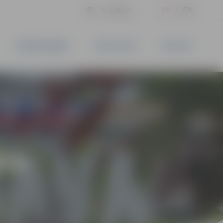
LV
EN
Iestatījumi
UZŅĒMĒJDARBĪBA
PAKALPOJUMI
KONTAKTI
ĪVS