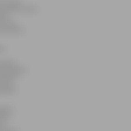
, ierakstot
m komandas uzsāka
daļā
 centrā,
au pierasts
las
neticamu
 rīdziniekiem
bojās itin
tus pēc
 būtisks
ājumā –
iatīvu
 no
ksturu un