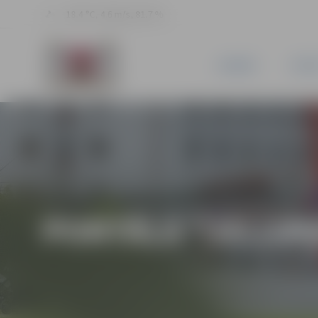
18.4 °C, 4.6 m/s, 81.7 %
JAUNUMI
PILSĒ
PORTĀLA “JELGAV