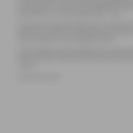
izrāva piekto setu (25:23), bet izšķirošajā spēles nogrie
ieguva pārsvaru, ko arī prasmīgi noturēja – 15:10.
Ar 26 punktiem jelgavnieki pārliecinoši rezultatīvākais
Kārlis Pauls Levinskis, bet 16 pievienoja pirmā tempa 
Pēteris Aukmanis. 11 punkti Vitālijam Cinnem.
6. aprīlī Daugavas sporta namā Rīgā pulksten 20 koma
sērijas trešo spēli. Finālā iekļūs komanda, kas spēs izcīn
uzvaras.
Foto: Austris Auziņš