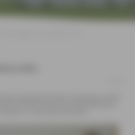
«Biolars/Jelgava» šoreiz zaudē piecos setos
iecos setos
02/04/2017
vadījusi pieredzējušā speciālista Jurija Deveikus trenētā
sporta centrā piecos setos atzina «RTU/Robežsardzes»
izšķirts 1-1. 6. aprīlī sērijas trešā spēle.