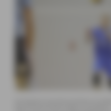
Pēc Daugavpils Universitātes pieveikšanas ceturtdaļfi
Rīgā, 49. vidusskolā «Biolars/Jelgava» arī aizcīnījās līdz