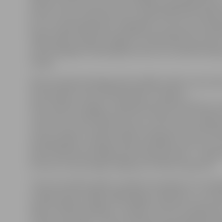
pieciem setiem, pie tam to aizvadīja augstākajā līmenī
pirmo uzvaru savā kontā. Pēc mazāk nekā 24 stundā
jau otro spēli šajā sērijā. Jāatgādina, ka sezonas otrajā 
mājas spēles «Biolars/Jelgava» aizvada Mārupes sporta
nevis Zemgales Olimpiskajā centrā, kur komandu bija j
redzēt.
Mača pirmajā setā jelgavnieki spēlēja stabili un bez lie
nervozitātes, kā rezultātā loģiski uzvarēja ar
25:20. «Biolars/Jelgava» spēja demonstrēt praktisku 
uzbrukumu realizācijas procentu (75%), kas ar neļāva
cerēt uz kaut ko vairāk, lai gan arī paši uzbrukumā dar
sekmīgi (50%). Līdzīgi kā vakar pierādījās, ka divus se
kārtas tādā līmenī jelgavnieki nespēj aizvadīt – sekoja
kritums un bezcerīgs zaudējums ar 18:25 otrajā setā.
TIk ļoti nestabila spēle no abām komandām arī turpin
trešajā setā jau vājāk spēlēja Rīgas volejbolisti, un inic
ieguva «Biolars/Jelgava», nonākot viena seta attālumā
uzvaras visā spēlē – 25:21. No sākuma viesi parādīja ra