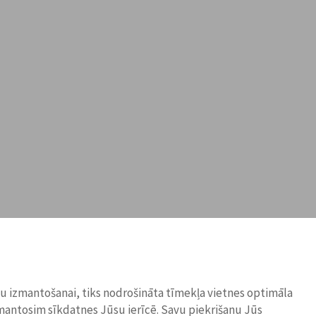
ņu izmantošanai, tiks nodrošināta tīmekļa vietnes optimāla
zmantosim sīkdatnes Jūsu ierīcē. Savu piekrišanu Jūs