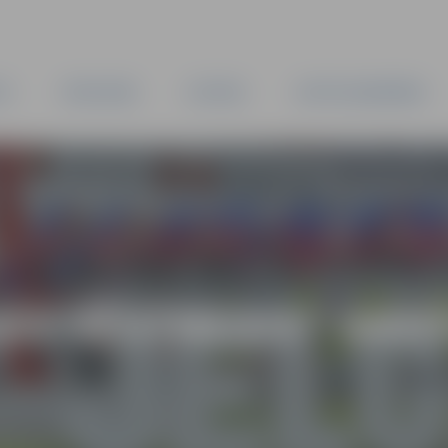
TA
PAŠVALDĪBA
IESTĀDES
KAPITĀLSABIEDRĪBAS
AS VĒSTNESIS” ARH