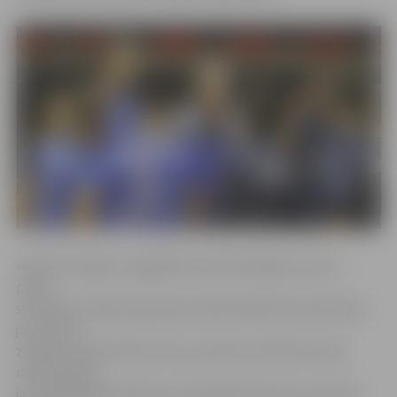
«Biolars/Jelgava» pagaidām aizvada bēdīgu sezonu –
pirms
svētdienas spēles Igaunijas pilsētā Paidē komandai bija
jau astoņu
zaudētu spēļu sērija, tiesa, pozitīvas tendences bija
novērojamas
jau iepriekšējā vakarā pret spēcīgo Pērnavas komandu,