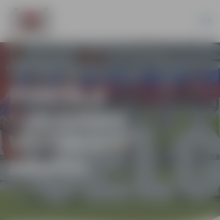
PORTĀLA
“JELGAVAS
VĒSTNESIS”
ARHĪVS