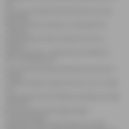
pēc
viena seta, bet jelgavniekiem jāsamierinās, ka kausu
šogad iegūs
kāda cita komanda. Jāpiemin, ka «Jēkabpils lūši»
volejbolisti
jau iepriekš bija izteikuši, ka šajā sezonā viens no
mērķiem ir
iegūt kausa trofeju – tagad atliks spert pēdējo soli
pret «RTU/Robežsardzi».
Pēc fināla nodrošināšanas jēkabpilieši līmeni noturēt
nespēja,
un «Biolars/Jelgava» sagrāva pretinieci ar 25:17. Trešajā
setā
saspringtā galotnē atkal labāka bija Jēkabpils komanda
(25:23), kas
gan ceturtajā setā spēli noslēgt nespēja,
un «Biolars/Jelgava»
spēja panākt spēles izšķirošo piekto setu (25:20).