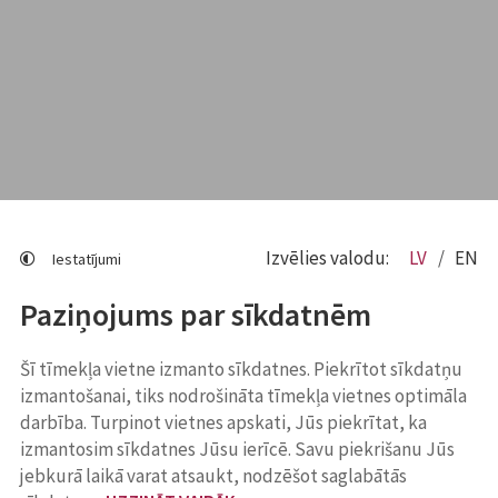
Izvēlies valodu:
LV
EN
Iestatījumi
Paziņojums par sīkdatnēm
Šī tīmekļa vietne izmanto sīkdatnes. Piekrītot sīkdatņu
izmantošanai, tiks nodrošināta tīmekļa vietnes optimāla
darbība. Turpinot vietnes apskati, Jūs piekrītat, ka
izmantosim sīkdatnes Jūsu ierīcē. Savu piekrišanu Jūs
jebkurā laikā varat atsaukt, nodzēšot saglabātās