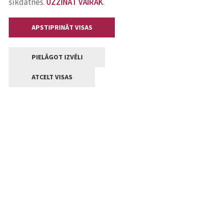
sīkdatnes.
UZZINĀT VAIRĀK
.
APSTIPRINĀT VISAS
PIELĀGOT IZVĒLI
ATCELT VISAS
Kontakti
Jelgavas valstpilsētas pašvaldība
Lielā iela 11, Jelgava, LV-3001