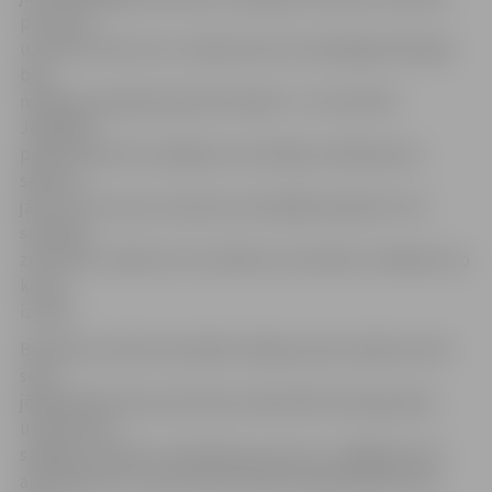
pret kuru
uzvarēts viens sets. Latvijas kausa izcīņā jelgavnieki gan
bija
nonākuši neapskaužamā situācijā – 23. novembrī
Jēkabpilī
piedzīvotais 0:3 zaudējums nozīmēja, ka Mārupē no
sākuma
jāuzvar trīs setos, bet pēc tam labākiem jābūt arī tā
sauktajā
zelta setā. Jebkurš cits iznākums nozīmētu izstāšanos no
kausa
izcīņas.
Būtiskas nozīmes šai spēlei nebija jau pēc spēles pirmā
seta –
jēkabpilieši laukumā iznāca maksimāli noskaņojušies,
uzbrukumā
spēlēja ar lielisku realizācijas procentu, tādējādi droši
aizsoļoja līdz uzvarai setā ar 25:20, kas ļāva līksmot jau