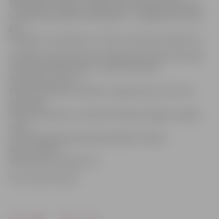
Tajā «Biolars/Jelgava» lielāko daļu laika bija vadībā, bet
viesi galotnē panāca izlīdzinājumu – pēdējie divi punkti
gan
mūsējiem un panākums ar 16:14, no kā šoreiz pieka maz.
Labākais punktu guvējs ar 28 šajā vakarā bija otrā tempa
uzbrucējs Vitālijs Cinne. 17 punkti Viktoram
Koržeņevicam, pa 13
Kārlim Volodinam un Mārcim Jirgensonam, bet vēl 12
pievienoja
Pēteris Aukmanis. 3. decembrī «Biolars/Jelgava» spēles
viesos
pret spēcīgo Igaunijas galvaspilsētas Tallinas
klubu «Selver».
Mača sākums pulksten 17.
Foto: Austris Auziņš