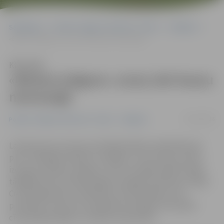
Sākumlapa
Portāla “Jelgavas Vēstnesis” arhīvs
Volejbols
«Biolars/Jelgava» uzvar, bet kausu nenosargā
Klausīties
«Biolars/Jelgava» uzvar, bet kausu
nenosargā
30/11/2016
Portāla “Jelgavas Vēstnesis” arhīvs
Volejbols
Latvijas kausa izcīņas pusfinālā atbildes spēlē Mārupē
pret «Jēkabpils lūšiem» sarežģītu uzvaru piecos setos
izcīnījusi «Biolars/Jelgava», bet tas neļāva iekļūt finālā,
tādējādi kausa trofeju šogad nosargāt neizdevās. Vitālijs
Cinne jelgavnieku rindās bija rezultatīvākais ar 28
punktiem. Sezonas turpinājumā mūsējiem vēl paliks
cīņas Baltijas līgā un Latvijas čempionātā.