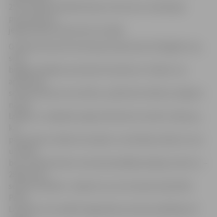
25:21. Galvenā atšķirība bija uzbrukumu realizācijas
procentā, kas
jelgavniekiem bija krietni zemāks.
Otrajā setā laukumā vērojama bija daudz līdzīgāka cīņa,
seta
beigās mūsējiem pat bija 23:21 pārsvars. Skaidrs, ka,
apzinoties
sezonas sākuma rezultātus, pārliecība «Biolars/Jelgava»
nav tā
labākā, un mājinieki spēja izlīdzināt rezultātu. Šķita jau,
ka
pērnavieši ar labām emocijām un skatītāju atbalstu setu
uzvarēs,
bet Jurija Deveikus komanda pārādīja spēcīgu raksturu –
28:26 un pa
setiem neizšķirts. Jāpiemin, ka ar komandu bija Kārlis
Pauls
Levinskis, bet spēlēt diagonāles pozīcijas spēlētājs vēl