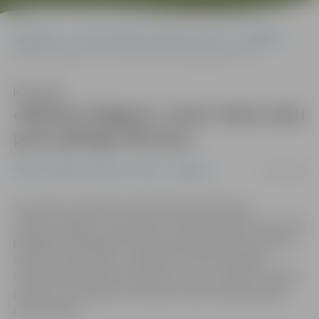
Sākumlapa
Portāla “Jelgavas Vēstnesis” arhīvs
Volejbols
«Biolars/Jelgava» uzvar vienu setu pret spēcīgo Pērnavu
Klausīties
«Biolars/Jelgava» uzvar vienu setu
pret spēcīgo Pērnavu
26/11/2016
Portāla “Jelgavas Vēstnesis” arhīvs
Volejbols
Jau astoto zaudējumu pēc kārtas piedzīvojusi
«Biolars/Jelgava», kas šovakar viesos Igaunijā četros setos
piekāpās spēcīgajai Pērnavas komandai, kuras sastāvā ir
vairāki Latvijas izlases volejbolisti. Rezultatīvākais
mūsējiem bija Maksims Morozovs, kurš izcēlās ar 21 gūtu
punktu. Rīt Jelgavas komanda aizvadīs spēli Igaunijas
pilsētā Paidē.