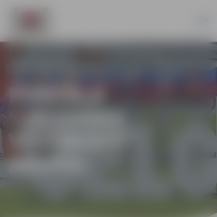
PORTĀLA
“JELGAVAS
VĒSTNESIS”
ARHĪVS