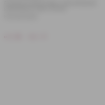
Rīt pulksten 16 «Biolars/Jelgava» uzsāks spēli Igaunijas
pilsētā Paidē pret vietējo «Jarvamaa».
Foto: Austris Auziņš
Drukāt
Dalīties