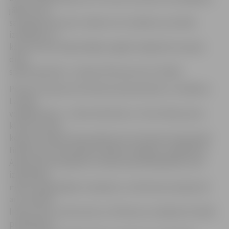
jābūt arī tā
sauktajā zelta setā. Jebkurš cits iznākums nozīmēs
izstāšanos no
kausa izcīņas. Šajā nedēļas nogalē volejbolisti aizvada
divas
spēles Igaunijā – šovakar Pērnavā, bet rīt Paidē.
Pērnava stapsezonā nolēma pastiprināties ar vairākiem
Latvijas
volejbolistiem – Edvarts Buivids un Toms Švāns pirms
klubu sezonas
kopā ar Latvijas izlase palika soli no Eiropas čempionāta
finālturnīra, bet bijušais «Biolars/Jelgava» volejbolists
Aleksandrs Kudrjašovs arī bija starp kandidātiem, bet
izšķirošajos
mačos nepiedalījās. Kudrjašovs un Buivids pirmajā setā
arī uzņēmās
līderu lomu uzbrukumā, un Pērnava uzvarēja bez lielām
problēmām –