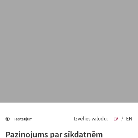
Izvēlies valodu:
LV
EN
Iestatījumi
Paziņojums par sīkdatnēm