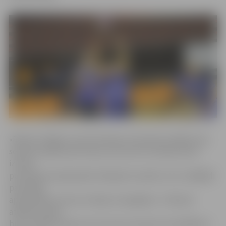
«Biolars/Jelgava» pirms šīvakara cīņas bija zaudējusi jau
septiņas spēles pēc kārtas, pie tam arī Latvijas kausa
izcīņas
pusfināla pirmajā spēlē Jēkabpilī zaudēts ar 0:3, tādējādi
pamatīga
apdraudēta ir kausa trofejas nosargāšana – Mārupē
atbildes spēlē
būs no sākuma jāuzvar trīs setos, bet pēc tam labākiem