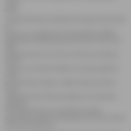
nebija
gatavs.
Trešajā setā Pērnavas volejbolisti ātri ieguva komfortablu
8:4
pārsvaru un turpinājumā to tikai palielināja, tādējādi
jelgavniekiem nebija iespēju pacīnīties par uzvaru setā –
14:25.
Mājiniekiem bija 72.7 procentu uzbrukumu realizācija,
kas ļoti
augsts un reti redzams rādītājs. Ceturtajā setā gandrīz
visa tā
garumā «Biolars/Jelgava» izrādīja cienīgu pretestību,
tomēr
izšķirošajos brīžos Pērnava pierādīja savu meistarības
pārākumu –
22:25. Maksims Morozovs aizvadīja savu labāko
spēli «Biolars/Jelgava» sastāvā, gūstot 21 punktu. Desmit
Viktoram Koržeņevicam.