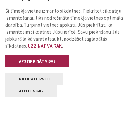
Šī tīmekļa vietne izmanto sīkdatnes. Piekrītot sīkdatņu
izmantošanai, tiks nodrošināta tīmekļa vietnes optimāla
darbība. Turpinot vietnes apskati, Jūs piekrītat, ka
izmantosim sīkdatnes Jūsu ierīcē. Savu piekrišanu Jūs
jebkurā laikā varat atsaukt, nodzēšot saglabātās
sīkdatnes.
UZZINĀT VAIRĀK
.
APSTIPRINĀT VISAS
PIELĀGOT IZVĒLI
ATCELT VISAS