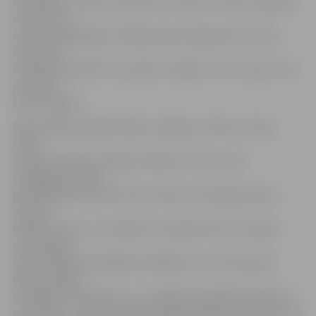
komandas uzbrukuma līderis Levinskis. Janvārī Jelgavas
vienība trīs
setos apspēlēja gan Jēkapili, gan Daugavpili, kas lika
domāt, ka
mūsējie sāk rādīt savu patieso varējumu un sezonas otrā
puse būs
krietni labāka.
Šajā nedēļas nogalē «Biolars/Jelgava» devās uz Viļņu,
Pirms
šīvakara spēles mūsējie atradās vienu vietu aiz
izslēgšanas spēles
garantējošās astotās vietas, kamēr «Flamingo Volley»
aizvada
labāko sezonu un atradās ceturtajā vietā. Arī pirmajā
savstarpējā
spēlē Jelgavā spēcīgāka izrādījās Lietuvas komanda.
Mača pirmajā
setā bija ļoti līdzīga cīņa – mūsējie bija labāki blokā, bet
pretinieki – servju uzņemšanā. Rezultātā cīņa nonāca līdz