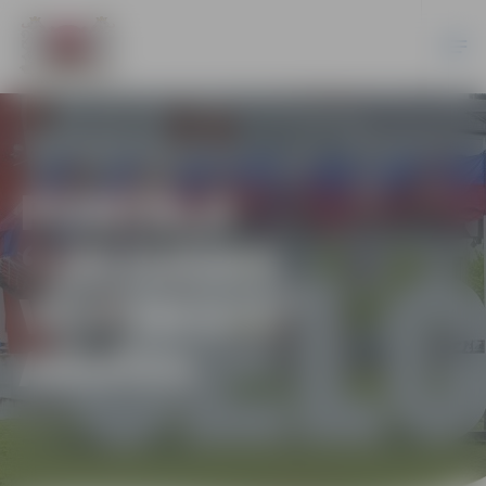
PORTĀLA
“JELGAVAS
VĒSTNESIS”
ARHĪVS