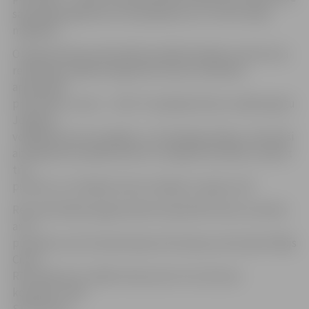
saspringtai galotnei, kurā panākumu ar 27:25 izcīnīja
mājinieki.
Otrajā setā lietuvieši pārliecinošāk darbojās uzbrukuma
realizācijā, tādēļ seta galotnē nemaz neizdevās
apdraudēt
pretinieku uzvaru – 22:25. Turpinājumā lauzt spēles gaitu
Jelgavas
volejbolisti vairs nespēja, un «Flamingo Volley» visai droši
aizsoļoja līdz panākumam arī trešajā setā (20:25), savācot
trīs
punktus un mūsējos šoreiz atstājot ar apaļu nulli.
Rezultatīvākais jelgavniekiem bija Kārlis Pauls Levinskis
ar 17
punktiem, bet 15 pievienoja otrā tempa uzbrucējs Vitālijs
Cinne.
Rīt pulksten 17 spēle viesos pret citu Lietuvas
komandu «EMI