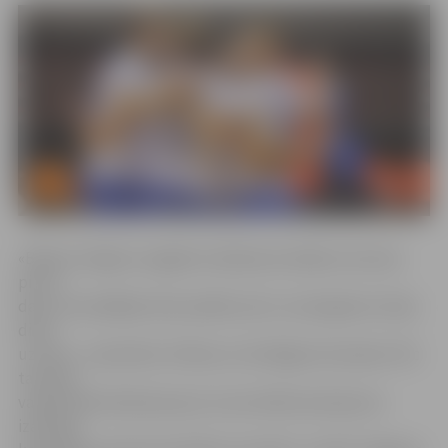
«Biolars/Jelgava» pagalam vāji bija aizvadījusi sezonas
pirmo
daļu, bet pēdējās divās spēlēs pirms Jaunā gada izcīnīja
divas
uzvaras – pieveiktas Tallinas un Kuldīgas komandas. Pēc
tam bija
vairāk nekā mēneša pauze, kuras laikā savainojumu
izārstēja