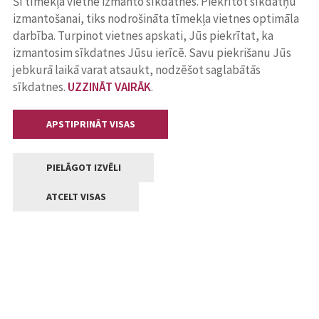
Šī tīmekļa vietne izmanto sīkdatnes. Piekrītot sīkdatņu
izmantošanai, tiks nodrošināta tīmekļa vietnes optimāla
darbība. Turpinot vietnes apskati, Jūs piekrītat, ka
izmantosim sīkdatnes Jūsu ierīcē. Savu piekrišanu Jūs
jebkurā laikā varat atsaukt, nodzēšot saglabātās
sīkdatnes.
UZZINĀT VAIRĀK
.
APSTIPRINĀT VISAS
PIELĀGOT IZVĒLI
ATCELT VISAS