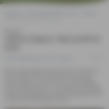
Sākumlapa
Portāla “Jelgavas Vēstnesis” arhīvs
Volejbols
«Biolars/Jelgava» Viļņā zaudē trīs setos
Klausīties
«Biolars/Jelgava» Viļņā zaudē trīs
setos
28/01/2017
Portāla “Jelgavas Vēstnesis” arhīvs
Volejbols
Baltijas volejbola līgas regulārās sezonas turnīrā četru
uzvaru sērija pārtrūkusi Jurija Deveikus trenētajai
«Biolars/Jelgava», kas viesos trīs setu spēlē piekāpās
Viļņas «Flamingo Volley». Ar 17 punktiem rezultatīvākais
mūsējiem bija diagonāles pozīcijas spēlētājs Kārlis Pauls
Levinskis. Rīt vēl viena spēle Lietuvā.