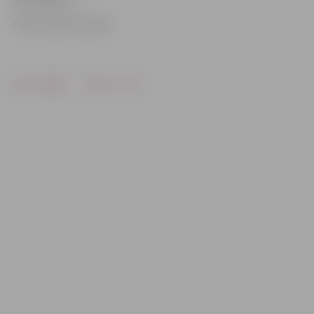
SM Dubysa».
Foto: Austris Auziņš
Drukāt
Dalīties