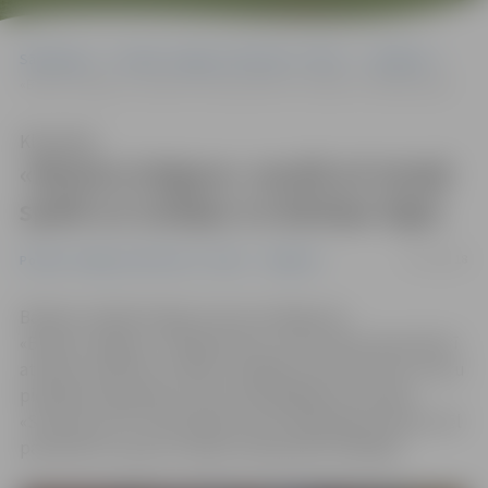
Sākumlapa
Portāla “Jelgavas Vēstnesis” arhīvs
Volejbols
«Biolars/Jelgava» zaudē arī otrajā spēlē un izstājas no Baltijas līgas
Klausīties
«Biolars/Jelgava» zaudē arī otrajā
spēlē un izstājas no Baltijas līgas
17/03/2018
Portāla “Jelgavas Vēstnesis” arhīvs
Volejbols
Baltijas volejbola līgas sezona noslēgusies
«Biolars/Jelgava» volejbolistiem, kas šovakar Igaunijā arī
atbildes spēlē bez reālām iespējām pacīnīties par uzvaru
piekāpās regulārās sezonas spēcīgākajai komandai
«Saaremaa» VK. Atlikušajā sezonas daļā jelgavniekiem vēl
paredzēta cīņa par Latvijas čempionāta medaļām.