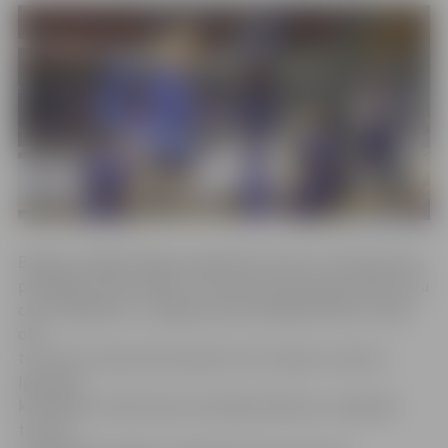
Baltijas volejbola līgas regulārās sezonas turnīrā šosezon
piedalījās 14 komandas, no kurām astoņas garantēja vietu
ceturtdaļfinālu, un jelgavnieki kā pēdējie iekļuva «play-
off»
turnīrā, ko kopumā sasniedza trīs Latvijas un piecas
Igaunijas
komandas. Astotā vieta nozīmēja tikšanos ar regulārā
turnīra