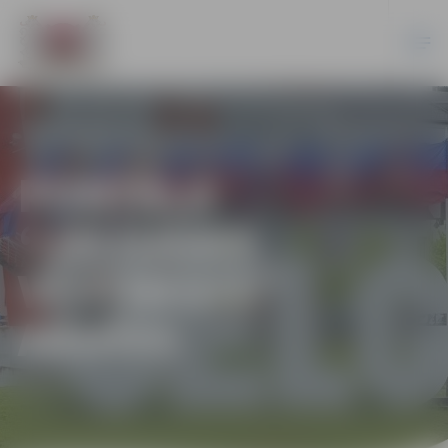
PORTĀLA
“JELGAVAS
VĒSTNESIS”
ARHĪVS