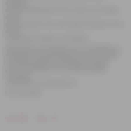
diagonāles
pozīcijas spēlētājs Kārlis Pauls Levinskis, kurš izcēlās ar
desmit
gūtiem punktiem. Pieci punkti Kārlim Volodinam, bet pa
četriem
pievienoja Gatis Slavēns un Aivis Āboliņš.
Baltijas līgas sezona mūsējiem ar to ir arī noslēgusies un
atlikušajā sezonas daļā vēl paliek tikai cīņa par Latvijas
čempionāta medaļām. Pusfinālsērijas pirmā spēle
pret «RTU/Robežsardzi» tiks aizvadīta Zemgales
Olimpiskajā
centrā (ZOC) 31. martā pulksten 16.
Foto: Ivars Veiliņš
Drukāt
Dalīties