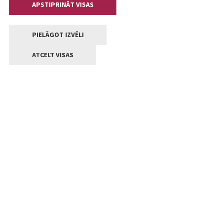
APSTIPRINĀT VISAS
PIELĀGOT IZVĒLI
ATCELT VISAS
Kontakti
Jelgavas valstpilsētas pašvaldība
Lielā iela 11, Jelgava, LV-3001
+371 63005522
pasts@jelgava.lv