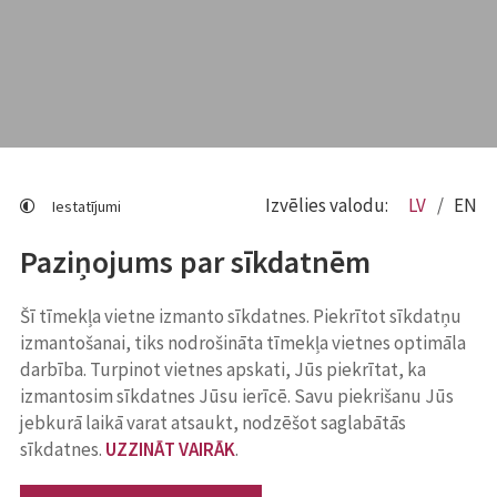
Izvēlies valodu:
LV
EN
Iestatījumi
Paziņojums par sīkdatnēm
Šī tīmekļa vietne izmanto sīkdatnes. Piekrītot sīkdatņu
izmantošanai, tiks nodrošināta tīmekļa vietnes optimāla
darbība. Turpinot vietnes apskati, Jūs piekrītat, ka
izmantosim sīkdatnes Jūsu ierīcē. Savu piekrišanu Jūs
jebkurā laikā varat atsaukt, nodzēšot saglabātās
sīkdatnes.
UZZINĀT VAIRĀK
.