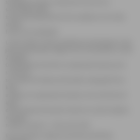
spēcīgāko komandu «Saaremaa» VK, pret kuru
savstarpējās spēlēs
šosezon jau bija piedzīvoti divi zaudējumi un kuri bija
izteikti
favorīti ceturtdaļfinālā.
Lai būtu kādas cerības parūpēties par pārsteigumu, bija
jāaizvada laba spēle Jelgavā, taču tas neizdevās, un viesi
Zemgales
Olimpiskajā centrā (ZOC) uzvarēja ātrāk nekā pusotrā
stundā trīs
setu spēlē. Pēc šādas pirmās spēles varēja gaidīt kaut
kādu
atslābumu no Igaunijas komandas, taču savā laukumā
igauņi
demonstrēja profesionālu attieksmi un atkal mūsējiem
neatstāja
nekādus variantus – 15:25, 21:25, 16:25.
Rezultatīvākais Jelgavas komandas sastāvā bija