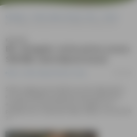
Sākumlapa
Portāla “Jelgavas Vēstnesis” arhīvs
Pilsētā
BK «Zemgale» izcīna pirmo uzvaru SEB BBL Izaicinājuma kausā
Klausīties
BK «Zemgale» izcīna pirmo uzvaru
SEB BBL Izaicinājuma kausā
04/10/2008
Pilsētā
Portāla “Jelgavas Vēstnesis” arhīvs
Šodien Jelgavas sporta hallē savu pirmo mājas spēli un
otro spēli SEB BBL Izaicinājuma kausa jaunajā sezonā
aizvadīja mūsu basketbola klubs «Zemgale», kuri
pārspēja viesus no Igaunijas Valgas «Welg» ar rezultātu 86:
77.