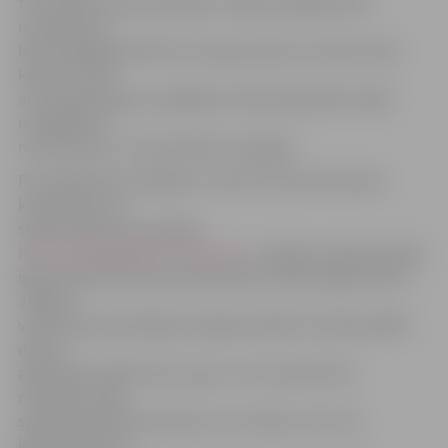
tie visi bija no grozā apakšas. Spēles pēdējās divās
minūtes ļoti
labi nospēlēja M.Rozīts kurš guva piecus punktus pēc
kārtas un līdz
ar to apraka igauņu pēdējās cerības šajā spēlē. Spēle
noslēdzās ar
rezultātu 86 : 77 par labu BK «Zemgale».
Pēc spēles BK «Zemgale» treneris V.Krūmiņš nelielu
komentāru par
spēli sniedza arī portālam
http://www.jelgavasvestnesis.lv/
: «Spēles otrajā puslaikā
igauņi bija kā no jauna pamodušies, laikam ilgais ceļš uz
Jelgavu
viņus bija iemidzinājis pirmajā puslaikā. Viņi sāka spēlēt
daudz
agresīvāk, brīžiem pat rupji, un tas viņiem deva
rezultātu. Šajā
spēle bija ļoti labi redzams, ka ar tādu centru kā
igauņiem brīdī,