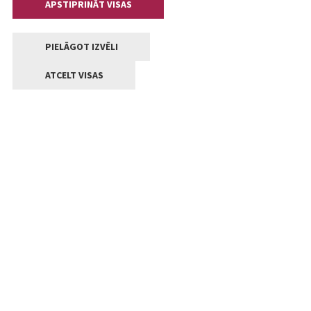
APSTIPRINĀT VISAS
PIELĀGOT IZVĒLI
ATCELT VISAS
Kontakti
Jelgavas valstpilsētas pašvaldība
Lielā iela 11, Jelgava, LV-3001
+371 63005522
pasts@jelgava.lv