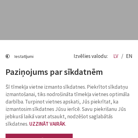
Izvēlies valodu:
LV
EN
Iestatījumi
Paziņojums par sīkdatnēm
Šī tīmekļa vietne izmanto sīkdatnes. Piekrītot sīkdatņu
izmantošanai, tiks nodrošināta tīmekļa vietnes optimāla
darbība. Turpinot vietnes apskati, Jūs piekrītat, ka
izmantosim sīkdatnes Jūsu ierīcē. Savu piekrišanu Jūs
jebkurā laikā varat atsaukt, nodzēšot saglabātās
sīkdatnes.
UZZINĀT VAIRĀK
.