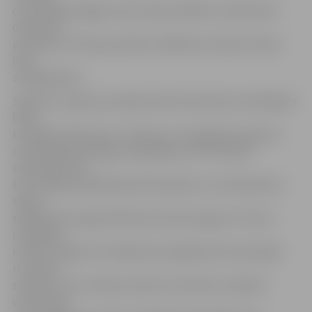
ceturtdaļas beigās, kad viņi bija vadībā ar vairāk nekā
divdesmit
punktiem. Pirmais puslaiks noslēdzās ar 44 pret 24 par
labu
zemgaliešiem.
Sākoties otrajam puslaikā noteikti daudziem skatītājiem
likās,
ka spēles liktenis jau ir izšķirts, jo zemgaliešu pārsvars
rezultātā bija diezgan iespaidīgs, bet tā noteikti
nedomāja viesi,
kuri otrajā puslaikā bija atdzīvojušies un nenoliedzami
sākuši
spēlēt daudz agresīvāk abos laukuma galos. Ar katru
nospēlēto
minūti trešajā ceturtdaļā viesi pakāpeniski samazināja
rezultātu
starpību, bet tuvāk par desmit punktiem starpībā
viņiem šajā