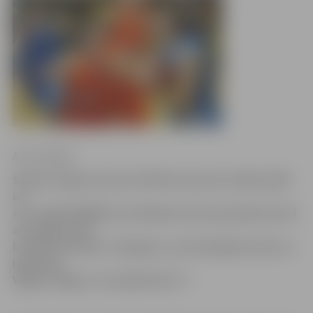
Artis Liepiņš
Šodien Jelgavas sporta hallē savu pirmo mājas spēli
un
otro spēli SEB BBL Izaicinājuma kausa jaunajā sezonā
aizvadīja mūsu
basketbola klubs «Zemgale», kuri pārspēja viesus no
Igaunijas
Valgas «Welg» ar rezultātu 86: 77.