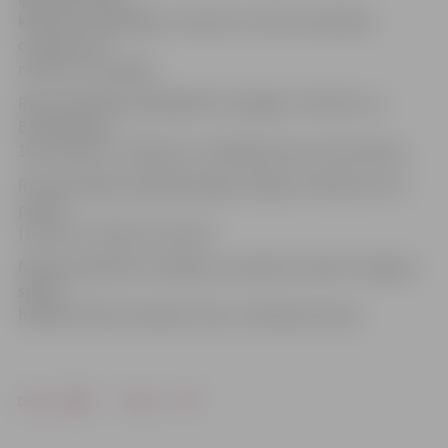
kad viņš ir iespēlējies, neviens no mūsu komandas
centriem īsti
netiek ar viņu galā».
Rezultatīvākie spēlētāji BK «Zemgale»: M.Rozīts un
E.Krūmiņš pa
16 punktiem, J.Bambis un I.Bergmanis pa 13 punktiem.
Rezultatīvākie spēlētāji Valgas «Welg»: R.Andersons 22
punkti
(13 atl.b.), V.Vares 21 punkti.
Nākošo spēle BK «Zemgale» aizvadīs 8. oktobrī Jelgavas
sporta
hallē pret BK «Ventspils» LBL 1. divīzijas ietvaros.
Drukāt
Dalīties