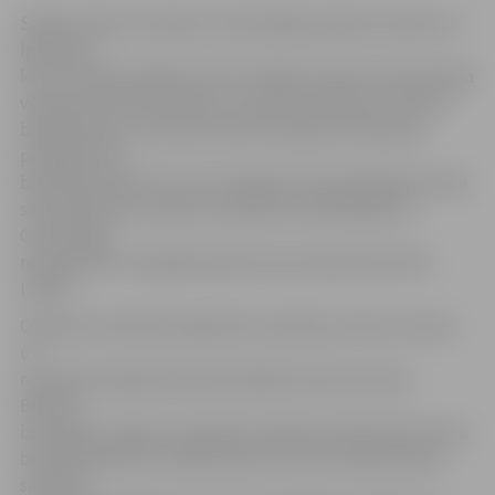
Spēles sākums nedaudz veiksmīgās padevās viesiem no
Igaunijas,
kuri izvirzījās vadībā ar 4:0. Pirmajās minūtes laukumā bija
vērojama visai lēna spēle un punkti tika gūti reti. Mūsu
basketbolistu uzbrukumi ļoti buksēja, jo izšķirošās
piespēles ļoti
bieži bija neprecīzas. Ceturtdaļas vidū zemgalieši jau bija
sataustījuši savu spēli un pārņēma vadības grožus.
Ceturtdaļai
noslēdzoties zemgalieši pārsvars jau bija seši punkti.
(20:14).
Otrajā ceturtdaļā zemgalieši turpināja uzņemto tempu
un
rezultāts pakāpeniski palielinājās viņiem par labu.
Brīžiem
izskatījās, ka igauņi vienkārši nespēj izskraidīt līdzi mūsu
basketbolistiem. Lielāko pārsvaru mūsu basketbolisti
sasniedz