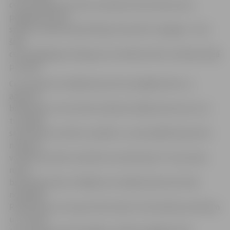
ceturtdaļā pietuvoties neizdevās. Rezultāts pirms
pēdējām desmit
spēles minūtēm bija 63:49 par labu BK «Zemgale». Taču
šajā
ceturtdaļā igauņi bija guvuši vairāk punktus nekā pirmajā
puslaikā.
Ceturtajā ceturtdaļā laukumā turpinājās sīksts un
agresīvs
basketbols, kurā tomēr nedaudz labāk jutās viesi, kuri
turpināja
samazināt rezultātu starpību un, kad spēlēt bija atlicis
nedaudz
vairāk par divām minūtēm rezultāts bija 77:71 par labu
mūsu
basketbolistiem. Pēdējā ceturtdaļā viesiem ļoti labi
nospēlēja
R.Andersons, kurs guva lielu daļu no komandas punktiem
un turklāt