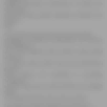
vairākiem neprecīziem uzbrukumiem un nevienai vairs
punktus gūt
neizdevās. Pirmais puslaiks noslēdzās ar minimālu viesu
pārsvaru –
36:35.
Otrā puslaika pirmajos uzbrukumos abas komandas
apmainījās ar precīziem uzbrukumiem, bet nedaudz
veiksmīgāki bija
viesi, jo pēc spēlētām divām minūtēm otrajā puslaikā
viņiem jau
trīs punktu pārsvars (40:37). Mūsu jaunie basketbolisti
gan viesu
nelielo pārsvaru ātri samazināja un ceturtdaļas
turpinājumā
rezultāts auga punkts punktā. Rezultāts pirms pēdējās
spēles
ceturtdaļas bija 53:52 par labu viesiem no Saldus.
Ceturtajā ceturtdaļā turpinājās abu komandu sīvā