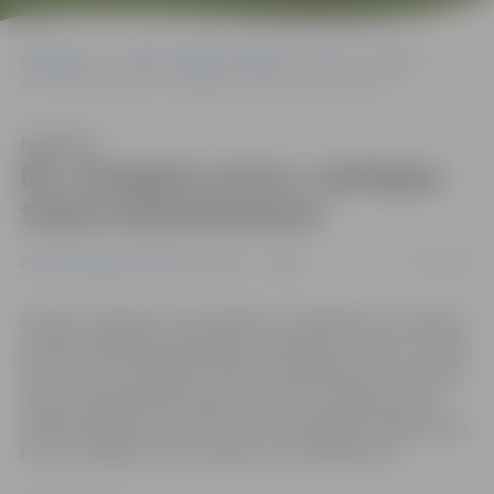
Sākumlapa
Portāla “Jelgavas Vēstnesis” arhīvs
Sports
BK «Zemgale/Juniors» piekāpjas Saldus basketbolistiem
Klausīties
BK «Zemgale/Juniors» piekāpjas
Saldus basketbolistiem
30/10/2008
Portāla “Jelgavas Vēstnesis” arhīvs
Sports
Šovakar Jelgavas sporta hallē savu kārtējo LBL 2.divīzijas
spēli basketbolā aizvadīja BK «Zemgale/Juniors», kuriem
šovakar pretī stājās BK «Saldus» basketbolisti. Visu spēli
laukumā ritēja līdzvērtīgu komandu cīkstēšanās, bet
spēlēs pēdējās minūtes daudz veiksmīgāk aizvadīja viesi,
kuri arī svinēja uzvaru šovakar ar rezultātu 82:73.