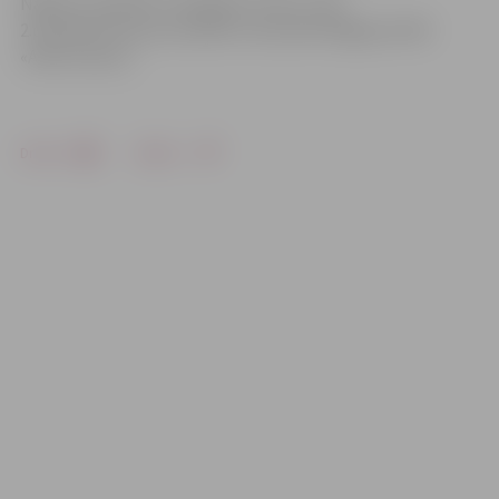
Nākamo spēli BK «Zemgale/Juniors» LBL
2.divīzijas ietvaros aizvadīs 3.novembrī Rīgā pret BK
«ASK/Juniors».
Drukāt
Dalīties