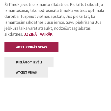
Šī tīmekļa vietne izmanto sīkdatnes. Piekrītot sīkdatņu
izmantošanai, tiks nodrošināta tīmekļa vietnes optimāla
darbība. Turpinot vietnes apskati, Jūs piekrītat, ka
izmantosim sīkdatnes Jūsu ierīcē. Savu piekrišanu Jūs
jebkurā laikā varat atsaukt, nodzēšot saglabātās
sīkdatnes.
UZZINĀT VAIRĀK
.
APSTIPRINĀT VISAS
PIELĀGOT IZVĒLI
ATCELT VISAS