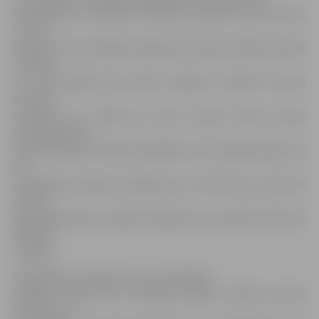
cīkstēšanās un vadībā ar dažiem punktiem bija te viena,
te otra
komanda. Ceturtdaļas otrajā pusē viesiem izdevās neliels
izrāviens
un, kad spēlēt bija atlicis nedaudz mazāk kā divas
minūtes
rezultāts jau 74:66 par labu viņiem. Mūsu jaunie
basketbolisti ar
visiem spēkiem metās atspēlēties, bet nepārdomātie un
ļoti
sasteigtie uzbrukumi neļāva pat uz brīdi vairs cerēt par
uzvaru
šajā spēlē viņiem. Spēle noslēdzās ar rezultātu 82:73 par
labu BK
«Saldus».
Vēl gribētos atzīmēt, ka uz šo spēli bija
sanākuši priekš LBL 2.dīvīzijas spēles neierasti daudz
skatītāju un