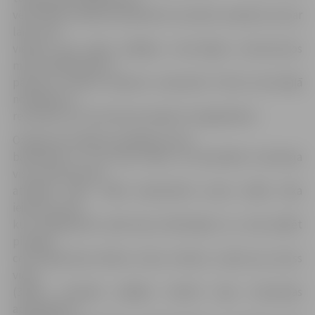
vēl izdevās nedaudz palielināt rezultātu starpību sev par
labu, bet
viesiem gan pašos pēdējos ceturtdaļas uzbrukumos
mūsu basketbolistu
pārsvaru izdevās nedaudz samazināt. Pirmā ceturtdaļā
noslēdzās ar
rezultātu 23:17 par labu jaunajiem zemgaliešiem.
Otrajā ceturtdaļā turpinājās ļoti ātrs
basketbols un reti kad, kāda no komandām izmantoja
visu uzbrukumam
atvēlēto laiku. Šādā basketbolā arvien labāk sāka
iejusties viesi,
kuri pakāpeniski spēli bija izlīdzinājuši un, kad spēlēt
pirmajā
ceturtdaļā bija atlikusi viena minūte, viņiem jau pluss
viens
(36:35). Puslaika pēdējā minūtē abas komandas
apmainījās ar