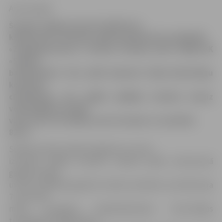
Artis Liepiņš
Šovakar Jelgavas sporta hallē savu
kārtējo LBL 2.divīzijas spēli basketbolā aizvadīja BK
«Zemgale/Juniors», kuriem šovakar pretī stājās BK
«Saldus»
basketbolisti. Visu spēli laukumā ritēja līdzvērtīgu
komandu
cīkstēšanās, bet spēlēs pēdējās minūtes daudz
veiksmīgāk aizvadīja
viesi, kuri arī svinēja uzvaru šovakar ar rezultātu
82:73.
Spēli ļoti aktīvi iesāka mājinieki, kuri ātri
izvirzījās vadībā, turpretī, viesiem spēle uzbrukumā
galīgi nevedās
un pēc spēlētām gandrīz četrām minūtēm rezultāts bija
7:1 par labu
mūsu jaunajiem basketbolistiem. Ceturtdaļas
turpinājumā mājiniekiem