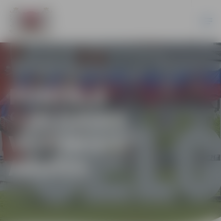
PORTĀLA
“JELGAVAS
VĒSTNESIS”
ARHĪVS