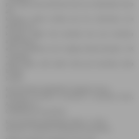
pat viesiem bija atbraukuši līdzi savi atbalstītāji. Starp
abu
komandu faniem izvērtās pat otrs mikromačs, kuri
atbalstīs savi
komandu skaļāk. Abu komandu fani savu komandu
atbalstīja ļoti
aktīvi un gribētos, lai arī Jelgavas lielās komandas – BK
«Zemgale»
mājas spēlēs, zālē valdītu tāda pati atmosfēra, kāda
šeit bija
šovakar.
Rezultatīvākie spēlētāji BK «Zemgale/Juniors»:
K.Krūmiņš 18 punkti, A.Justovičs 17 punkti(11 atl.b),
A.Seņekāns un
G.Meikšāns pa 13 punktiem.
Rezultatīvākie spēlētāji BK «Saldus»: J.Līcītis
19 punkti, T.Celmiņš un E.Buiķis pa 15 punktiem.