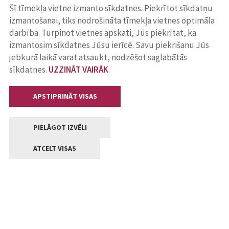
Šī tīmekļa vietne izmanto sīkdatnes. Piekrītot sīkdatņu
izmantošanai, tiks nodrošināta tīmekļa vietnes optimāla
darbība. Turpinot vietnes apskati, Jūs piekrītat, ka
izmantosim sīkdatnes Jūsu ierīcē. Savu piekrišanu Jūs
jebkurā laikā varat atsaukt, nodzēšot saglabātās
sīkdatnes.
UZZINĀT VAIRĀK
.
APSTIPRINĀT VISAS
PIELĀGOT IZVĒLI
ATCELT VISAS