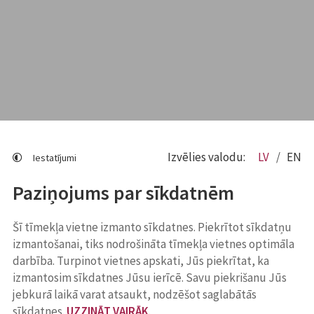
Izvēlies valodu:
LV
EN
Iestatījumi
Paziņojums par sīkdatnēm
Šī tīmekļa vietne izmanto sīkdatnes. Piekrītot sīkdatņu
izmantošanai, tiks nodrošināta tīmekļa vietnes optimāla
darbība. Turpinot vietnes apskati, Jūs piekrītat, ka
izmantosim sīkdatnes Jūsu ierīcē. Savu piekrišanu Jūs
jebkurā laikā varat atsaukt, nodzēšot saglabātās
sīkdatnes.
UZZINĀT VAIRĀK
.