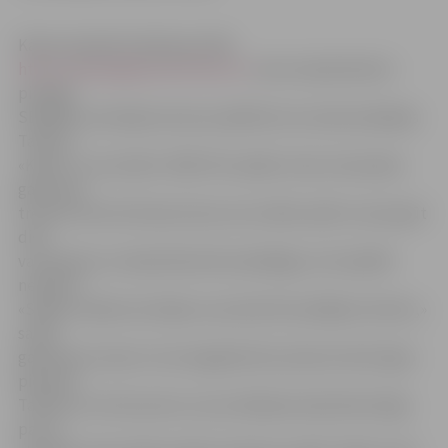
Kā jau iepriekš rakstīja portāls
http://www.jelgavasvestnesis.lv/
mūsu basketbolisti
pirmajā
SEB BBL izaicinājuma kausa spēlē bez ierunām piekāpās
Tallinas
«Kalev» ar rezultātu 70:85. Pēc spēles mūsu komandas
galvenais
treneris Varis Krūmiņš atzina, ka ar šādu spēli uzvaras gūt
diez
vai izdosies un basketbolistiem jāielāgo, ka tā spēlēt
nedrīkst.
«Spēlei ir jākoncentrējas no pirmās līdz pēdējai minūtei,»
sacīja
galvenais treneris. Vai zemgalieši būs ņēmuši vērā rūgto
pieredzi
Tallinā un izcīnīs pirmo uzvaru Baltijas basketbola līgā,
par to