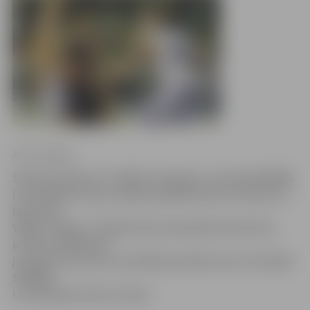
Artis Liepiņš
Šodien pulksten 17.00 BK «Zemgale» aizvadīs SEB BBL
Izaicinājuma kausa spēli basketbolā pret viesiem no
Igaunijas
Valgas «Welg». Šī spēle mūsu basketbolistiem būs
pirmā atrādīšanās
jaunajā sezonā savu skatītāju priekšā, bet otrā spēle
SEB BBL
izaicinājuma kausa izcīņā.