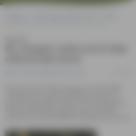
Sākumlapa
Portāla “Jelgavas Vēstnesis” arhīvs
Pilsētā
BK «Zemgale» šodien pirmā mājas spēle jaunajā sezonā
Klausīties
BK «Zemgale» šodien pirmā mājas
spēle jaunajā sezonā
04/10/2008
Pilsētā
Portāla “Jelgavas Vēstnesis” arhīvs
Šodien pulksten 17.00 BK «Zemgale» aizvadīs SEB BBL
Izaicinājuma kausa spēli basketbolā pret viesiem no
Igaunijas Valgas «Welg». Šī spēle mūsu basketbolistiem
būs pirmā atrādīšanās jaunajā sezonā savu skatītāju
priekšā, bet otrā spēle SEB BBL izaicinājuma kausa izcīņā.