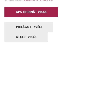
APSTIPRINĀT VISAS
PIELĀGOT IZVĒLI
ATCELT VISAS
Kontakti
Jelgavas valstpilsētas pašvaldība
Lielā iela 11, Jelgava, LV-3001
+371 63005522