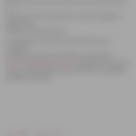
vislabāk varēs pārliecināties šodienas spēlē. Tāpēc iesim
un
atbalstīsim mūsu basketbolistus cīņā par, iespējams,
pirmo uzvaru
SEB BBL Izaicinājuma kausā.
Ļoti iespējams, ka šodienas spēlē debitēs arī BK
«Zemgale»
jaunieguvums šajā sezonā E.Rēķis, jo kā portālam
http://www.jelgavasvestnesis.lv/
pastāstīja Varis Krūmiņš
viņš jau ir sācis trenēties kopā ar komandu un iespējams
piedalīsies šajā spēlē.
Drukāt
Dalīties