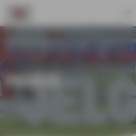
PILSĒTĀ