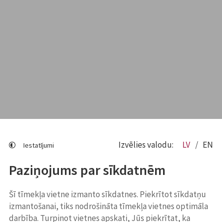
Izvēlies valodu:
LV
EN
Iestatījumi
Paziņojums par sīkdatnēm
Šī tīmekļa vietne izmanto sīkdatnes. Piekrītot sīkdatņu
izmantošanai, tiks nodrošināta tīmekļa vietnes optimāla
darbība. Turpinot vietnes apskati, Jūs piekrītat, ka