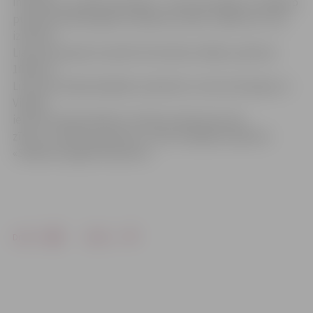
intervālu), turklāt vienā ielā – Lietuvas šosejā. 11. jūlijā ap
pulksten 9.40 sabojāts reklāmas stends «Zaļā rota», kas
izvietots
Lietuvas šosejā. Savukārt 20 minūtes vēlāk, pulksten
10.00, arī
Lietuvas šosejā sabojātas ceļazīmes. Lietuvas šosejas un
Viskaļu
ielas krustojumā abos virzienos nolauztas ceļa
zīmes «Autobusa pietura», kā arī sabojāta ceļazīme
«Satiksmi regulē luksofors».
Drukāt
Dalīties