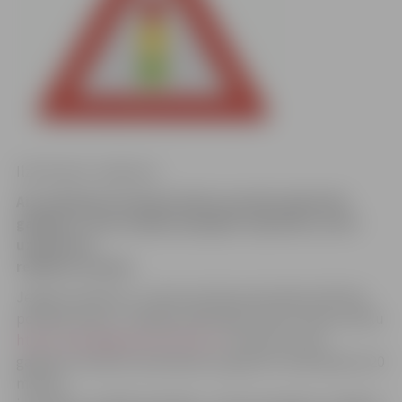
Ilze Knusle-Jankevica
Aizvadītajās brīvdienās Valsts policijā reģistrēts
gadījums, kad vandāļi sabojājuši ceļazīmes, kā arī
uzņēmuma
reklāmas stendu.
Jelgavas pilsētas un rajona policijas pārvaldes Kārtības
policijas biroja 2. nodaļas priekšnieks Andris Zellis portālu
http://www.jelgavasvestnesis.lv/
informē, ka abi
gadījumi notikuši vienā dienā un gandrīz vienā laikā (ar 20
minūšu