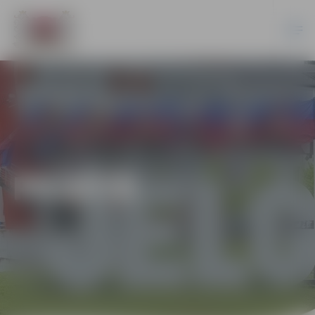
PILSĒTĀ