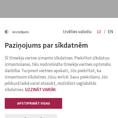
Izvēlies valodu:
LV
EN
Iestatījumi
Paziņojums par sīkdatnēm
Šī tīmekļa vietne izmanto sīkdatnes. Piekrītot sīkdatņu
izmantošanai, tiks nodrošināta tīmekļa vietnes optimāla
darbība. Turpinot vietnes apskati, Jūs piekrītat, ka
izmantosim sīkdatnes Jūsu ierīcē. Savu piekrišanu Jūs
jebkurā laikā varat atsaukt, nodzēšot saglabātās
sīkdatnes.
UZZINĀT VAIRĀK
.
APSTIPRINĀT VISAS