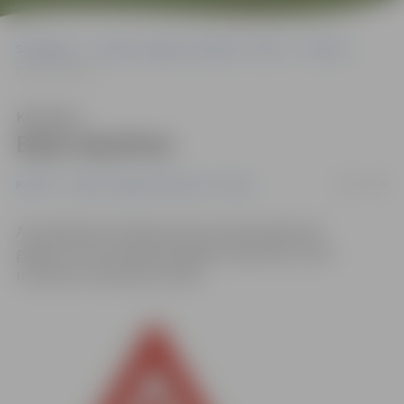
Sākumlapa
Portāla “Jelgavas Vēstnesis” arhīvs
Pilsētā
Bojā ceļazīmes
Klausīties
Bojā ceļazīmes
13/07/2009
Pilsētā
Portāla “Jelgavas Vēstnesis” arhīvs
Aizvadītajās brīvdienās Valsts policijā reģistrēts
gadījums, kad vandāļi sabojājuši ceļazīmes, kā arī
uzņēmuma reklāmas stendu.