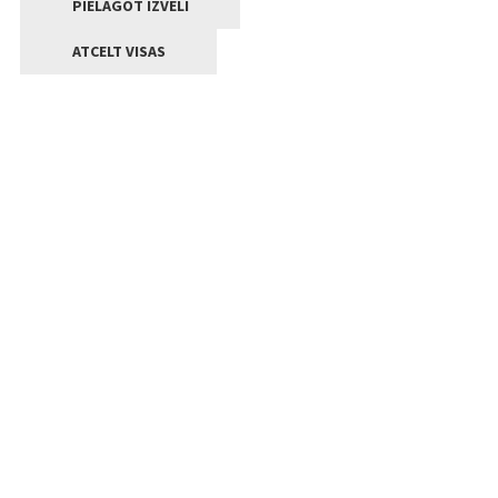
PIELĀGOT IZVĒLI
ATCELT VISAS
Kontakti
Jelgavas valstpilsētas pašvaldība
Lielā iela 11, Jelgava, LV-3001
+371 63005522
pasts@jelgava.lv
Klientu apkalpošana