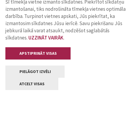
Šī tīmekļa vietne izmanto sīkdatnes. Piekrītot sīkdatņu
izmantošanai, tiks nodrošināta tīmekļa vietnes optimāla
darbība. Turpinot vietnes apskati, Jūs piekrītat, ka
izmantosim sīkdatnes Jūsu ierīcē. Savu piekrišanu Jūs
jebkurā laikā varat atsaukt, nodzēšot saglabātās
sīkdatnes.
UZZINĀT VAIRĀK
.
APSTIPRINĀT VISAS
PIELĀGOT IZVĒLI
ATCELT VISAS