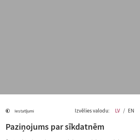
Izvēlies valodu:
LV
EN
Iestatījumi
Paziņojums par sīkdatnēm