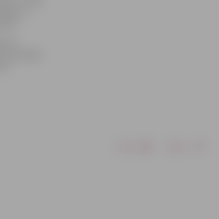
Moto» fināla
cināts uz
šanu.
istes
c sacensībām
es».
Drukāt
Dalīties