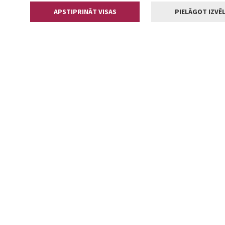
APSTIPRINĀT VISAS
PIELĀGOT IZVĒL
Kontakti
Jelgavas valstp
Lielā iela 11
+371 630055
pasts@jelga
2002-2026 jelgava.lv