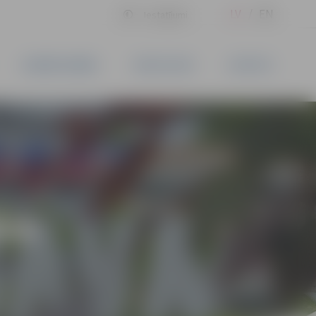
LV
EN
Iestatījumi
UZŅĒMĒJDARBĪBA
PAKALPOJUMI
KONTAKTI
ĪVS