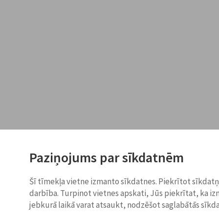
Paziņojums par sīkdatnēm
Šī tīmekļa vietne izmanto sīkdatnes. Piekrītot sīkdat
darbība. Turpinot vietnes apskati, Jūs piekrītat, ka i
jebkurā laikā varat atsaukt, nodzēšot saglabātās sīkd