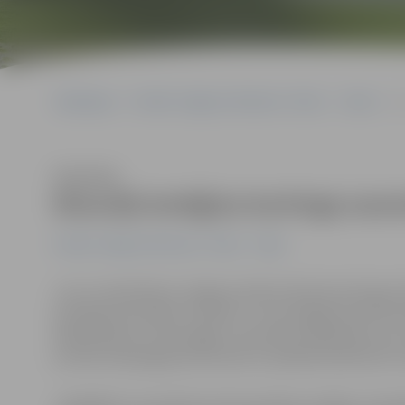
Sākumlapa
Portāla “Jelgavas Vēstnesis” arhīvs
Video
B
Klausīties
Braucēji iemēģina kartinga sacen
Portāla “Jelgavas Vēstnesis” arhīvs
Video
Jau no vakardienas Jelgavas ielās dzirdama kartingu d
kartinga sacensības «ProKart», kuras šogad pulcē braucē
Baltkrievijas un Norvēģijas. Sacensību dalībnieki savu
portāls www.jelgavasvestnesis.lv piedāvā ielūkoties t