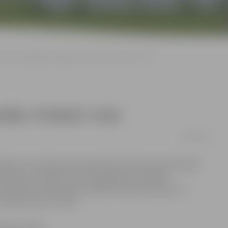
raucēji iemēģina kartinga sacensību «ProKart» trasi
sību «ProKart» trasi
10/09/2016
ūkoņa, jo Stacijas parka apkaimē notiek starptautiskās
jus no Latvijas, Lietuvas, Igaunijas, Krievijas,
 meistarību rāda aptuveni 960 metrus garā trasē, un
reniņbraucienu norisē.