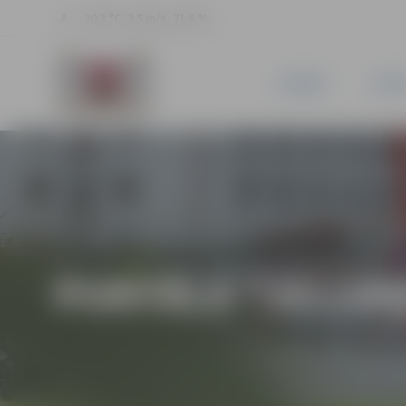
20.3 °C, 3.5 m/s, 71.6 %
JAUNUMI
PILSĒ
PORTĀLA “JELGAV