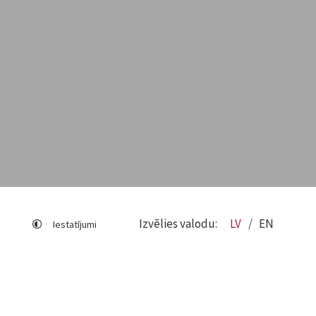
Izvēlies valodu:
LV
EN
Iestatījumi