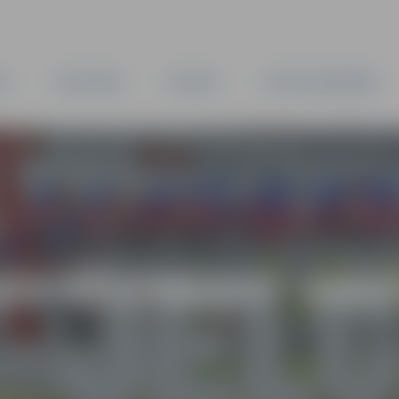
TA
PAŠVALDĪBA
IESTĀDES
KAPITĀLSABIEDRĪBAS
AS VĒSTNESIS” ARH