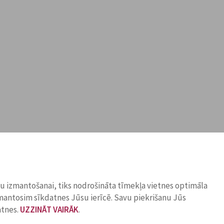
ņu izmantošanai, tiks nodrošināta tīmekļa vietnes optimāla
zmantosim sīkdatnes Jūsu ierīcē. Savu piekrišanu Jūs
atnes.
UZZINĀT VAIRĀK
.