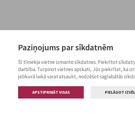
Paziņojums par sīkdatnēm
Šī tīmekļa vietne izmanto sīkdatnes. Piekrītot sīkdat
darbība. Turpinot vietnes apskati, Jūs piekrītat, ka i
jebkurā laikā varat atsaukt, nodzēšot saglabātās sīkd
APSTIPRINĀT VISAS
PIELĀGOT IZVĒL
Kontakti