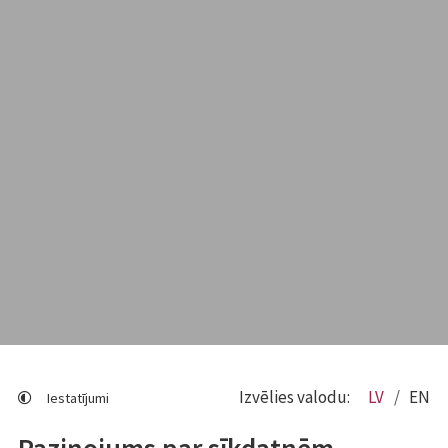
Izvēlies valodu:
LV
EN
Iestatījumi