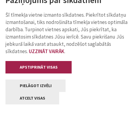
Paziņojums par sīkdatnēm
Šī tīmekļa vietne izmanto sīkdatnes. Piekrītot sīkdatņu
izmantošanai, tiks nodrošināta tīmekļa vietnes optimāla
darbība. Turpinot vietnes apskati, Jūs piekrītat, ka
izmantosim sīkdatnes Jūsu ierīcē. Savu piekrišanu Jūs
jebkurā laikā varat atsaukt, nodzēšot saglabātās
sīkdatnes.
UZZINĀT VAIRĀK
.
APSTIPRINĀT VISAS
PIELĀGOT IZVĒLI
ATCELT VISAS