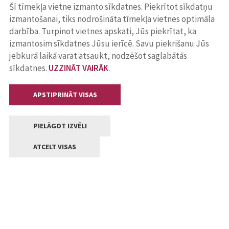
Šī tīmekļa vietne izmanto sīkdatnes. Piekrītot sīkdatņu
izmantošanai, tiks nodrošināta tīmekļa vietnes optimāla
darbība. Turpinot vietnes apskati, Jūs piekrītat, ka
izmantosim sīkdatnes Jūsu ierīcē. Savu piekrišanu Jūs
jebkurā laikā varat atsaukt, nodzēšot saglabātās
sīkdatnes.
UZZINĀT VAIRĀK
.
APSTIPRINĀT VISAS
PIELĀGOT IZVĒLI
ATCELT VISAS