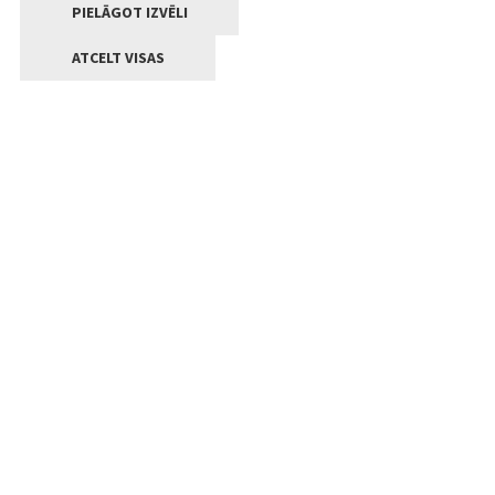
PIELĀGOT IZVĒLI
ATCELT VISAS
Kontakti
Jelgavas valstpilsētas pašvaldība
Lielā iela 11, Jelgava, LV-3001
+371 63005522
pasts@jelgava.lv
Klientu apkalpošana