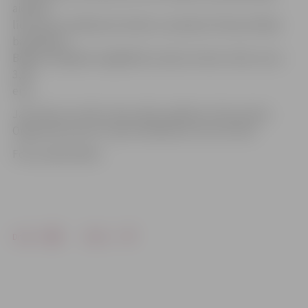
aicināti
līdzi ņemt saliekamos krēslus vai pledus filmas ērtākai
baudīšanai.
Biļetes iespējams iegādāties seansa norises vietā, cena –
3,50
eiro.
Ja līs lietus vai būs stiprs vējš, pasākums tiks atcelts.
Organizatori par to ziņos Facebook.com vai tviterī.
Foto: publicitātes
Drukāt
Dalīties