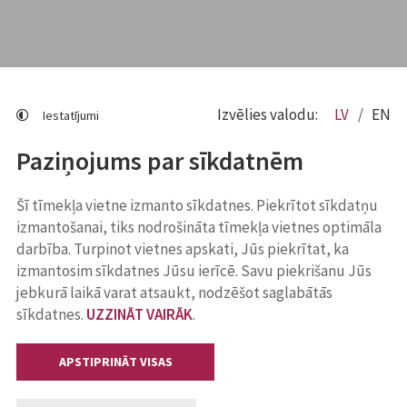
Izvēlies valodu:
LV
EN
Iestatījumi
Paziņojums par sīkdatnēm
Šī tīmekļa vietne izmanto sīkdatnes. Piekrītot sīkdatņu
izmantošanai, tiks nodrošināta tīmekļa vietnes optimāla
darbība. Turpinot vietnes apskati, Jūs piekrītat, ka
izmantosim sīkdatnes Jūsu ierīcē. Savu piekrišanu Jūs
jebkurā laikā varat atsaukt, nodzēšot saglabātās
sīkdatnes.
UZZINĀT VAIRĀK
.
APSTIPRINĀT VISAS