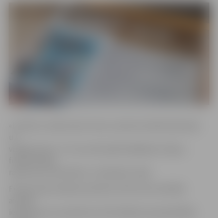
«Lai būtu tuvāk savam vīram, sieviete stāvoklī pārceļas
uz
vīnogu fermu. Tur viņu sāk vajāt biedējošas vīzijas,»
filmas būtība
raksturota «Kino Moon» «Facebook» lapā.
Filmas seanss sāksies pulksten 22.30, taču skatītāji
aicināti
ierasties jau no pulksten 21.30. Pasākuma apmeklētāji