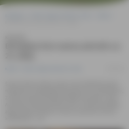
Sākumlapa
Portāla “Jelgavas Vēstnesis” arhīvs
Kultūra
Brīvdabas kino seanss pārcelts uz 22. jūliju
Klausīties
Brīvdabas kino seanss pārcelts uz
22. jūliju
18/07/2016
Kultūra
Portāla “Jelgavas Vēstnesis” arhīvs
Šausmu filmas «Vīzijas» seanss, kas 15. jūlijā tika atcelts
nepiemērotu laikapstākļu dēļ, pārcelts uz šo piektdienu,
22. jūliju. Seanss brīvdabas kinozālē «Kino Moon» (Jāņa
Asara ielā 17) sāksies pulksten 22.30 – filma būs skatāma
angļu valodā ar latviešu un krievu subtitriem. Vecuma
ierobežojums – 16+.