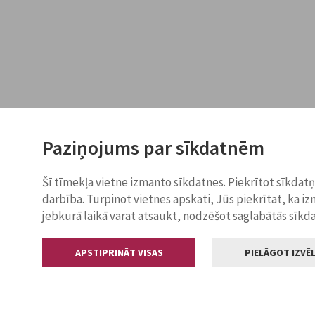
Paziņojums par sīkdatnēm
Šī tīmekļa vietne izmanto sīkdatnes. Piekrītot sīkdat
darbība. Turpinot vietnes apskati, Jūs piekrītat, ka i
jebkurā laikā varat atsaukt, nodzēšot saglabātās sīkd
APSTIPRINĀT VISAS
PIELĀGOT IZVĒL