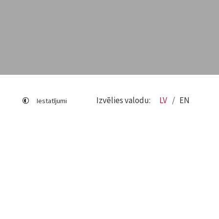
Izvēlies valodu:
LV
EN
Iestatījumi