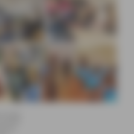
ūs iespēja
ī analizēt
nākotnes