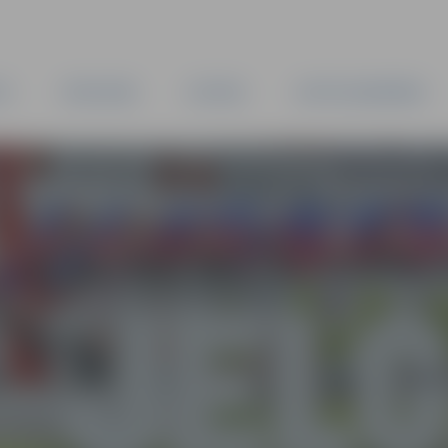
TA
PAŠVALDĪBA
IESTĀDES
KAPITĀLSABIEDRĪBAS