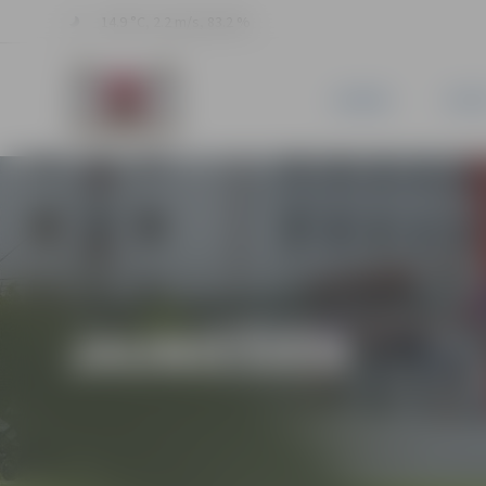
14.9 °C, 2.2 m/s, 83.2 %
JAUNUMI
PILSĒ
JAUNIEŠIEM