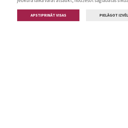
jebkurā laikā varat atsaukt, nodzēšot saglabātās sīkd
APSTIPRINĀT VISAS
PIELĀGOT IZVĒL
Kontakti
Jelgavas valstp
Lielā iela 11
+371 630055
pasts@jelga