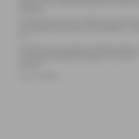
mērķiem vēl nav, norāda ZRKAC karjeras konsultante L
Damberga.
11. klašu audzēkņi aicināti uz ZRKAC karjeras konsultāc
martā pulksten 14, savukārt 12. klašu audzēkņi – 21. 
14.
Pieteikties vai saņemt papildu informāciju iespējams,
e-pastu liga.damberga@zrkac.jelgava.lv. Vietu skaits ir
ierobežots.
Foto: no JV arhīva