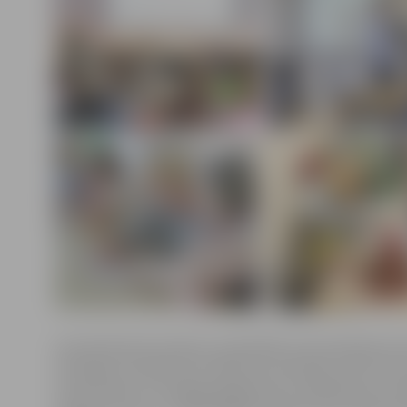
Interaktīvās bezmaksas nodarbībās vidusskolēniem b
tikt galā ar šaubām par nākotnes profesijas izvēli, kā ar
savas vēlmes un iespējas gadījumā, ja skaidrības par 