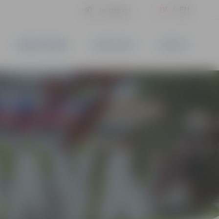
LV
EN
Iestatījumi
UZŅĒMĒJDARBĪBA
PAKALPOJUMI
KONTAKTI