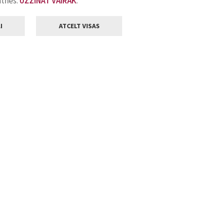
atnes.
UZZINĀT VAIRĀK
.
I
ATCELT VISAS
Klientu apkalpošana
ilsētas pašvaldība
Darba laiks
, Jelgava, LV-3001
Pirmdienās
8.00 - 18.00
Otrdienās
8.00 - 17.00
22
Trešdienās
8.00 - 17.00
va.lv
Ceturtdienās
8.00 - 17.00
Piektdienās
8.00 - 14.30