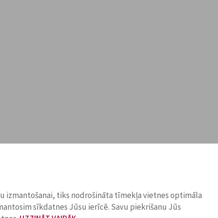
ņu izmantošanai, tiks nodrošināta tīmekļa vietnes optimāla
zmantosim sīkdatnes Jūsu ierīcē. Savu piekrišanu Jūs