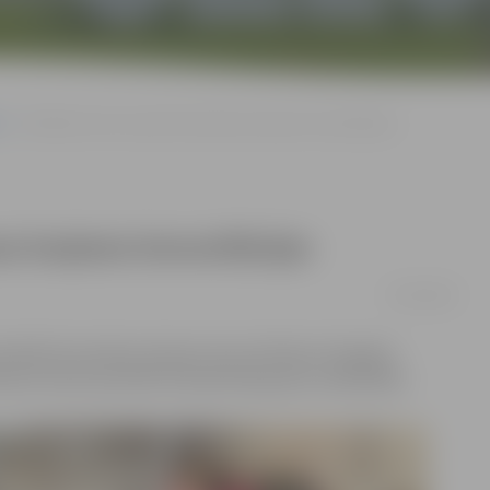
Brīvlaikā varēs saņemt bezmaksas karjeras konsultācijas
s karjeras konsultācijas
07/03/2018
 apmeklēt bezmaksas karjeras konsultācijas Zemgales
enti tiks konsultēti interaktīvās grupu nodarbībās.