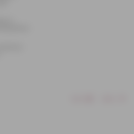
īga
iju 13.
martā pulksten
 rakstot pa
Drukāt
Dalīties