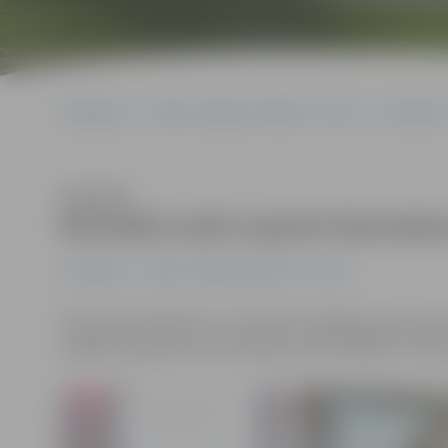
Sākumlapa
Portāla “Jelgavas Vēstnesis” arhīvs
Jauniešiem
Klausīties
Brīvlaikā varēs saņemt bezmaksa
Jauniešiem
Portāla “Jelgavas Vēstnesis” arhīvs
Pavasara brīvlaikā 11. un 12. klašu audzēkņi aicināti
reģiona Kompetenču attīstības centrā (ZRKAC). Interes