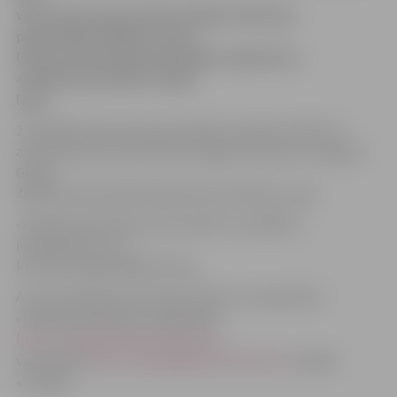
visas dienas garumā būs slēgta dzelzceļa
pārbrauktuve Būriņu ceļā,
liecina informācija pašvaldības aģentūras
«Pilsētsaimniecība» mājas
lapā.
24. jūlijā dzelzceļa remonta dēļ no pulksten 9 līdz 17
autotransporta kustība būs slēgta ceļa posma Jelgava –
Glūda
46,184. kilometrā jeb pārbrauktuve Būriņu ceļā.
«Pilsētsaimniecība» aicina ievērot uzstādītos
ierobežojumus un
kustību organizējošās zīmes.
Ar autotransporta kustības shēmu var iepazīties
«Pilsētsaimniecības» mājas lapā
http://www.pilsetsaimnieciba.lv/
vai portāla
http://www.jelgavasvestnesis.lv/
sadaļā
«Svarīgi».