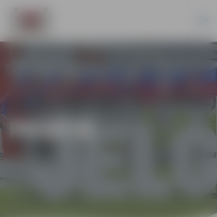
PILSĒTĀ