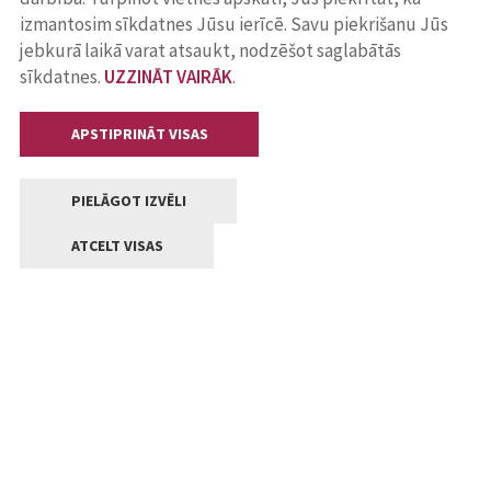
izmantosim sīkdatnes Jūsu ierīcē. Savu piekrišanu Jūs
jebkurā laikā varat atsaukt, nodzēšot saglabātās
sīkdatnes.
UZZINĀT VAIRĀK
.
APSTIPRINĀT VISAS
PIELĀGOT IZVĒLI
ATCELT VISAS
Kontakti