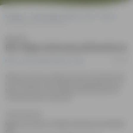
Sākumlapa
Portāla “Jelgavas Vēstnesis” arhīvs
Pilsētā
Būs slēgta dzelzceļa pārbrauktuve
Klausīties
Būs slēgta dzelzceļa pārbrauktuve
15/07/2009
Pilsētā
Portāla “Jelgavas Vēstnesis” arhīvs
Nākamceturtdien, 24. jūlijā, dzelzceļa remontdarbu dēļ
visas dienas garumā būs slēgta dzelzceļa pārbrauktuve
Būriņu ceļā, liecina informācija pašvaldības aģentūras
«Pilsētsaimniecība» mājas lapā.
Sintija Čepanone
Nākamceturtdien, 24. jūlijā, dzelzceļa remontdarbu
dēļ