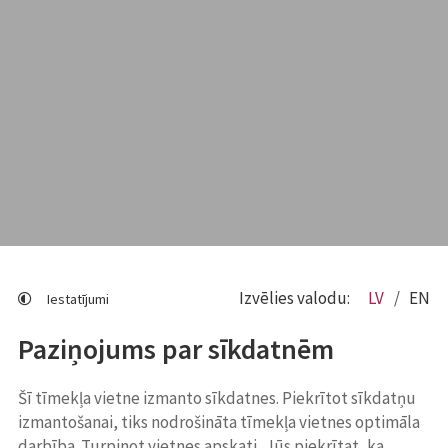
Izvēlies valodu:
LV
EN
Iestatījumi
Paziņojums par sīkdatnēm
Šī tīmekļa vietne izmanto sīkdatnes. Piekrītot sīkdatņu
izmantošanai, tiks nodrošināta tīmekļa vietnes optimāla
darbība. Turpinot vietnes apskati, Jūs piekrītat, ka