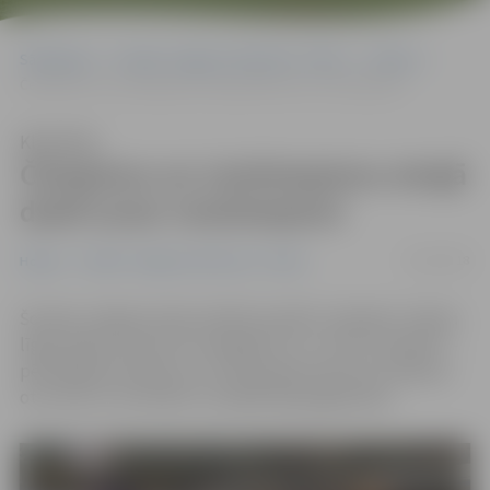
Sākumlapa
Portāla “Jelgavas Vēstnesis” arhīvs
Hokejs
Čempionu un vicečempionu otrajā duelī uzvar vicečempioni
Klausīties
Čempionu un vicečempionu otrajā
duelī uzvar vicečempioni
10/10/2018
Hokejs
Portāla “Jelgavas Vēstnesis” arhīvs
Šovakar Jelgavas ledus hallē aizvadīta «Optibet» hokeja
līgas spēles starp HK «Zemgale/LLU» un HK «Kurbads» –
pērnā gada čempioni un vicečempioni šosezon tikās jau
otro reizi. Ar rezultātu 3:1 pārāki bija jelgavnieki.