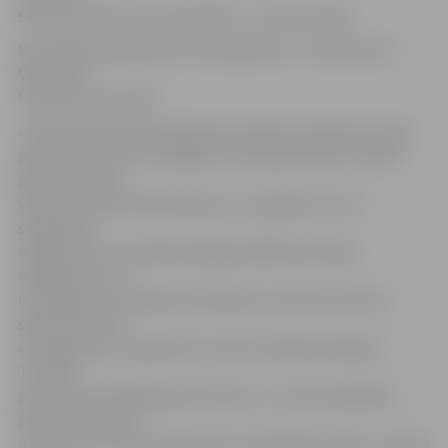
sešus metienus, bet pretinieki – trīsreiz vairāk.
Par labāko spēlētāju HK «Zemgale/LLU» rindās atzīts
Valentīns
Feoktistovs (Nr. 85).
«Izšķirošais brīdis spēlē bija pretinieku spiediens otrajā
periodā – mēs to izturējām un atradām spēku cīnīties
pēc ielaistiem
vārtiem. Tāpat būtiski bija tas, ka spējām izturēt
skaitliskos
mazākumus, arī spēles beigās spēlēšana 5:6 bija
mazākums, ko
izturējām un noķērām pretiniekus pretuzbrukumā,»
spēli vērtē HK
«Zemgale/LLU» galvenais treneris Valērijs Kuļibaba.
Treneris
portālam www.jelgavasvestnesis.lv uzteica spēlētāju
atdevi laukumā,
uzsverot, ka laukumā šovakar vienaldzīgo nebija. «Hokeja