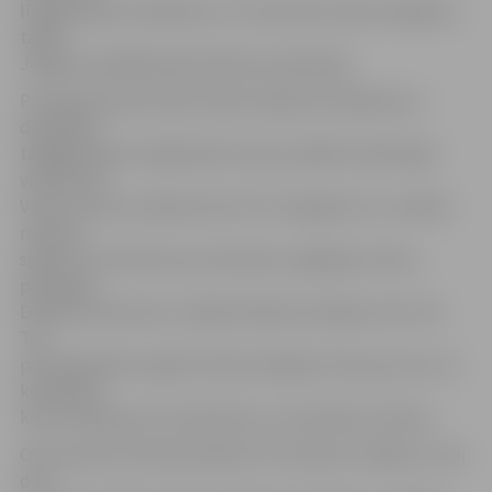
līdzīga spēle noslēdzās ar 2:3 rīdzinieku labā. Iespējams,
tāpēc
Jelgavas spēlētāji spēli sāka ļoti apņēmīgi.
Pirmajā periodā viesiem bija manāmas problēmas ar
disciplīnu,
tādējādi ļaujot mājiniekiem daudz spēlēt skaitliskajā
vairākumā.
Vienu no šiem vairākumiem HK «Zemgale/LLU» izdevās
realizēt –
spēles 10. minūtē ripu pretinieku sargātajos vārtos,
pārspējot
Deniju Romanovski, raidīja Vladislavs Adeļsons (Nr. 22).
Tas
pirmajā spēles nogrieznī bija vienīgais vārtu guvums, lai
komandas
katra izdarīja pa 12 metieniem uz pretinieku vārtiem.
Otro periodu aktīvāk iesāka HK «Kurbads» hokejisti, visai
drīz