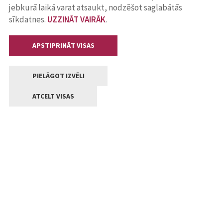
jebkurā laikā varat atsaukt, nodzēšot saglabātās
sīkdatnes.
UZZINĀT VAIRĀK
.
APSTIPRINĀT VISAS
PIELĀGOT IZVĒLI
ATCELT VISAS
Kontakti
Jelgavas valstpilsētas pašvaldība