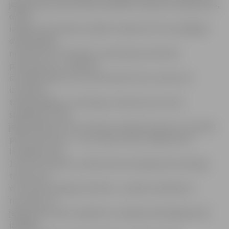
jelgavnieki perioda laikā vairākkārt saņēma noraidījumus,
dodot
iespēju pretiniekiem spēlēt vairākumā. Pirms pēdējām
divām spēles
minūtēm HK «Kurbads» izmantoja pusminūtes
pārtraukumu, cenšoties
izstrādāt plānu, kā uzvarēt spēli. Viesu treneris arī
izmantoja
taktisko gājienu, vārtsargu nomainot pret sesto
spēlētāju, tomēr
jelgavniekiem viesu ofensīvu izdevās atvairīt un izveidot
pretuzbrukumu – ripu tukšos vārtos raidīja Artūrs
Homjakovs (Nr.
19). HK «Kurbads» sastāvā laukumā atgriezās vārtsargs,
tomēr viesi
vairs neko nespēja ietekmēt, un spēle noslēdzās ar
rezultātu 3:1
jelgavnieku labā. Jāpiebilst, ka šajā periodā jelgavnieki
izpildīja