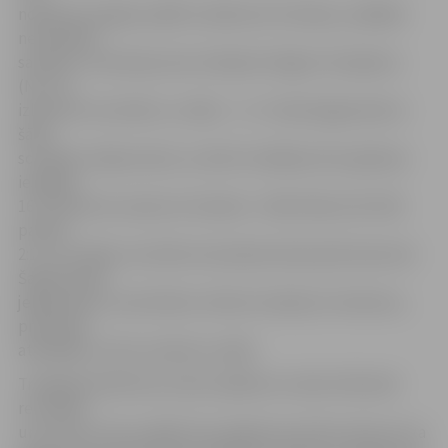
nopelnot iespēju spēlēt vairākumā. Situāciju, spēlējot
nevienādos
sastāvos, izmantoja viesu hokejists Edgars Homjakovs
(Nr. 71),
izlīdzinot rezultātu uz tablo – 1:1. Tomēr jelgavnieki ar
šādu
scenāriju nebija mierā, un aktīvi meklēja vārtu gūšanas
iespējas.
16. minūtē tas viņiem arī izdevās – Māris Miezis (Nr. 90)
panāca
2:1, un ar šādu rezultātu komandas devās pārtraukumā.
Šajā periodā
jelgavnieki uz pretinieku vārtiem izdarīja 12 metienus,
pretinieki
atbildēja ar vienu metienu vairāk.
Trešajā periodā viesi visiem spēkiem centās izlīdzināt
rezultātu
un izcīnīt uzvaru spēlē. Viņu plānam par labu nāca tas, ka