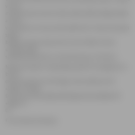
viss var
mainīties dažu sekunžu laikā, tāpēc šādās līdzīgās spēlēs
ar vienu
vārtu pārsvaru nevar justies pārāk droši. Trešie vārti pašās
spēles
beigās, protams, ļāva justies mums drošāk. Ar katru
uzvarētu spēli
spēlētāju pārliecība un meistarība aug,» tā treneris.
Nākamā «Optibet» hokeja līgas spēle HK «Zemgale/LLU»
būs 13.
oktobrī pulksten 13.30 «Mogo» ledus hallē pret HK
«Mogo». Pirmajā
šīs sezonas savstarpējā spēlē jelgavnieki piekāpās HK
«Mogo» ar
0:5.
Foto: Ruslans Antropovs