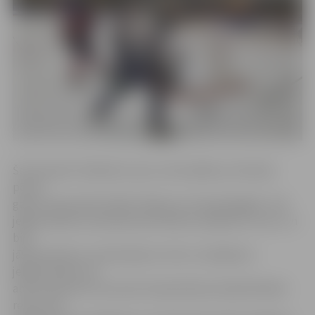
Šo komandu tikšanās nu jau ir principiāla, jo tās abas
pērnā
gada čempionāta finālā cīnījās par zelta godalgām. Tad
jelgavniekiem neizdevās pretiniekus pārspēt ne reizi, un
bija
jāsamierinās ar vicečempionu titulu. Zaudējums
jelgavniekiem arī
abu komandu šīs sezonas čempionāta pirmajā tikšanās
reizē, kad