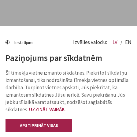
Izvēlies valodu:
LV
EN
Iestatījumi
Paziņojums par sīkdatnēm
Šī tīmekļa vietne izmanto sīkdatnes. Piekrītot sīkdatņu
izmantošanai, tiks nodrošināta tīmekļa vietnes optimāla
darbība. Turpinot vietnes apskati, Jūs piekrītat, ka
izmantosim sīkdatnes Jūsu ierīcē. Savu piekrišanu Jūs
jebkurā laikā varat atsaukt, nodzēšot saglabātās
sīkdatnes.
UZZINĀT VAIRĀK
.
APSTIPRINĀT VISAS