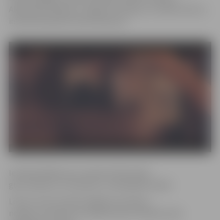
Aleksandru Maļcevu, Sigordu Stradiņu un Valdi Verneru,
informē Saeimas Preses dienestā.
Iepriekš K.Bērziņa un septiņi CVK locekļi
guva atbalstu arī Saeimas Juridiskajā komisijā.
Likums «Par Centrālo vēlēšanu komisiju»
nosaka, ka Saeima ne vēlāk kā sešus mēnešus pēc