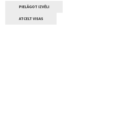
PIELĀGOT IZVĒLI
ATCELT VISAS
Kontakti
Jelgavas valstpilsētas pašvaldība
Lielā iela 11, Jelgava, LV-3001
+371 63005522
pasts@jelgava.lv
Klientu apkalpošana