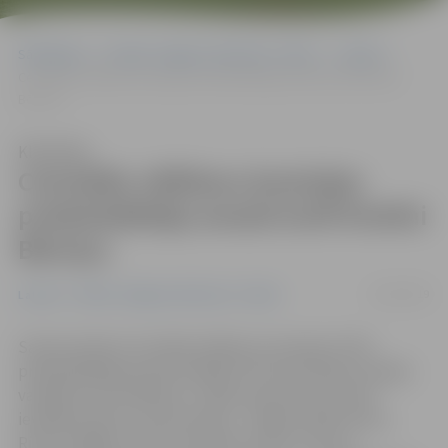
Sākumlapa
Portāla “Jelgavas Vēstnesis” arhīvs
Latvijā
Centrālās vēlēšanu komisijas priekšsēdētāja amatā ievēl Kristīni
Bērziņu
Klausīties
Centrālās vēlēšanu komisijas
priekšsēdētāja amatā ievēl Kristīni
Bērziņu
21/03/2019
Latvijā
Portāla “Jelgavas Vēstnesis” arhīvs
Saeima šodien Centrālās vēlēšanu komisijas (CVK)
priekšsēdētāja amatā ievēlēja CVK Informācijas nodaļas
vadītāju Kristīni Bērziņu. Tāpat parlaments amatā
ievēlēja septiņus CVK locekļus – Edgaru Baldunčiku,
Ritvaru Eglāju, Sofiju Grīnvaldi, Dzintru Kusiņu,