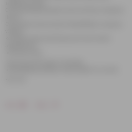
sanākšanas izveido
CVK kā pastāvīgi darbojošos valsts institūciju. Saskaņā ar
likumu
CVK sastāvā ir deviņi locekļi. Priekšsēdētāju un septiņus
vēlēšanu
komisijas locekļus ievēl Saeima, bet vienu locekli –
Augstākā tiesa
no tiesnešu vidus.
Lēmumi par CVK locekļu un komisijas
priekšsēdētāja ievēlēšanu stāsies spēkā rīt, 22. martā.
Foto: CVK
Drukāt
Dalīties