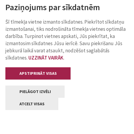
Paziņojums par sīkdatnēm
Šī tīmekļa vietne izmanto sīkdatnes. Piekrītot sīkdatņu
izmantošanai, tiks nodrošināta tīmekļa vietnes optimāla
darbība. Turpinot vietnes apskati, Jūs piekrītat, ka
izmantosim sīkdatnes Jūsu ierīcē. Savu piekrišanu Jūs
jebkurā laikā varat atsaukt, nodzēšot saglabātās
sīkdatnes.
UZZINĀT VAIRĀK
.
APSTIPRINĀT VISAS
PIELĀGOT IZVĒLI
ATCELT VISAS