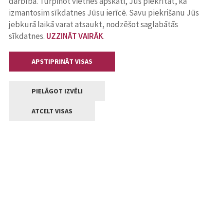
darbība. Turpinot vietnes apskati, Jūs piekrītat, ka
izmantosim sīkdatnes Jūsu ierīcē. Savu piekrišanu Jūs
jebkurā laikā varat atsaukt, nodzēšot saglabātās
sīkdatnes.
UZZINĀT VAIRĀK
.
APSTIPRINĀT VISAS
PIELĀGOT IZVĒLI
ATCELT VISAS
Kontakti