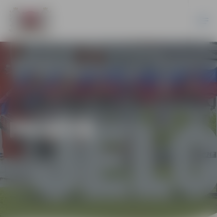
PILSĒTĀ