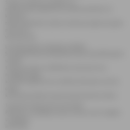
Sirēnas uzstādītas ar aprēķinu, lai
raidītais skaņas signāls būtu dzirdams apmēram 1,5
kilometru
rādiusā (atkarībā no sirēnas izvietojuma augstuma, gaisa
mitruma un
vēja stipruma).
Līdz 2007. gadam Latvijā bija uzstādītas
59 rotējošās elektromehāniskās sirēnas. Kopš 2007. gada ir
uzsākts
trauksmes sirēnu uzstādīšanas otrais posms, kas
noslēgsies šogad,
kad valstī papildus būs uzstādītas 105 sirēnas. Līdz šim
otrajā
kārtā ekspluatācijā ir pieņemtas 96 trauksmes sirēnas.
Trauksmes sirēnas pirmo reizi dzirdēs
Pāvilostas, Jaunjelgavas, Apes, Iecavas, Auces, Vangažu
un Līgatnes
iedzīvotāji.