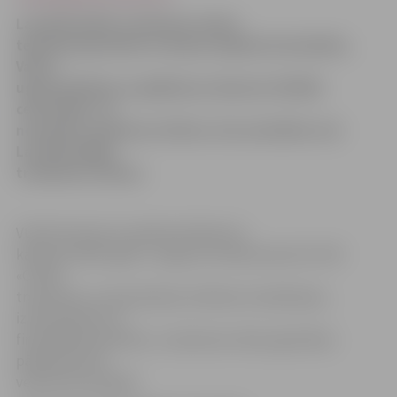
Lai pārbaudītu trauksmes sirēnu
tehnisko gatavību un skaņas signāla dzirdamību,
Valsts
ugunsdzēsības un glābšanas dienests (VUGD)
ceturtdien, 27.
novembrī, pulksten 10.00 uz trim minūtēm visā
Latvijā ieslēgs
trauksmes sirēnas.
VUGD informē, ka atbilstoši Ministru
kabineta 2007. gada 7. augusta noteikumiem Nr. 530
«Civilās
trauksmes un apziņošanas sistēmas izveidošanas,
izmantošanas un
finansēšanas kārtība», trauksmes sirēnu gatavības
pārbaude tiek
veikta divreiz gadā.