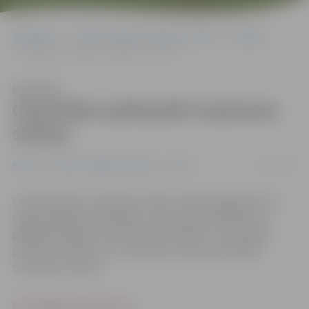
Sākumlapa
Portāla “Jelgavas Vēstnesis” arhīvs
Pilsētā
Ceturtdien pārbaudīs trauksmes sirēnas
Klausīties
Ceturtdien pārbaudīs trauksmes
sirēnas
24/11/2008
Pilsētā
Portāla “Jelgavas Vēstnesis” arhīvs
Lai pārbaudītu trauksmes sirēnu tehnisko gatavību un
skaņas signāla dzirdamību, Valsts ugunsdzēsības un
glābšanas dienests (VUGD) ceturtdien, 27. novembrī,
pulksten 10.00 uz trim minūtēm visā Latvijā ieslēgs
trauksmes sirēnas.
www.jelgavasvestnesis.lv