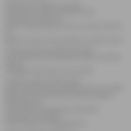
Šajā dienā iedzīvotājiem nav pamata
satraukties un nekāda turpmākā rīcība nav
nepieciešama. VUGD aicina
viesnīcu administrāciju informēt savus ārvalstu klientus
par
gaidāmo trauksmes sirēnu pārbaudi, lai neradītu paniku.
Trauksmes sirēnas paredzētas iedzīvotāju
ātrai brīdināšanai par ārkārtējām situācijām, notikušām
dabas vai
tehnogēnām katastrofām vai to draudiem.
Savukārt turpmāk, izdzirdot sirēnas
signālu, jāklausās radio vai jāieslēdz televizori, kur šādos
gadījumos tiks pārraidīta informācija par iespējamo
apdraudējumu un
rekomendācijas par vēlamajiem aizsardzības
pasākumiem un iespējamo
rīcību katastrofu un avāriju gadījumos.