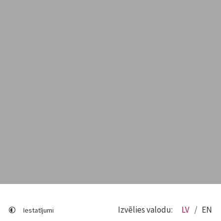
Izvēlies valodu:
LV
EN
Iestatījumi