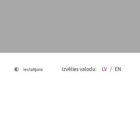
Izvēlies valodu:
LV
EN
Iestatījumi