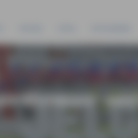
TA
PAŠVALDĪBA
IESTĀDES
KAPITĀLSABIEDRĪBAS
AS VĒSTNESIS” ARH