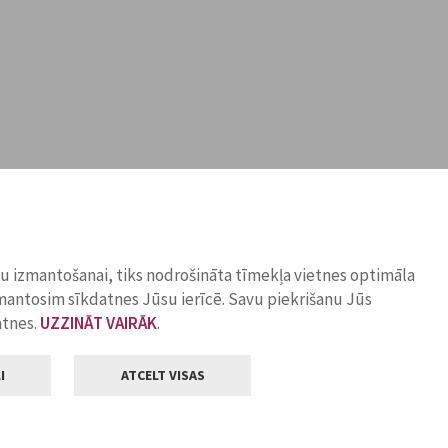
ņu izmantošanai, tiks nodrošināta tīmekļa vietnes optimāla
zmantosim sīkdatnes Jūsu ierīcē. Savu piekrišanu Jūs
atnes.
UZZINĀT VAIRĀK
.
I
ATCELT VISAS