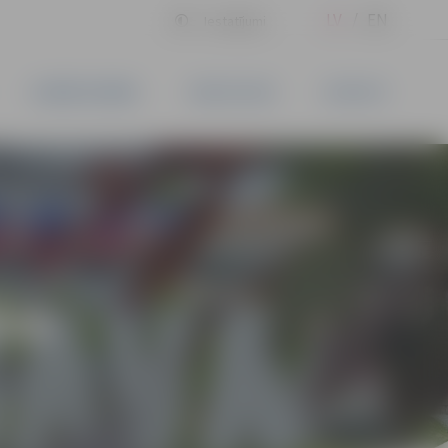
LV
EN
Iestatījumi
UZŅĒMĒJDARBĪBA
PAKALPOJUMI
KONTAKTI
ĪVS