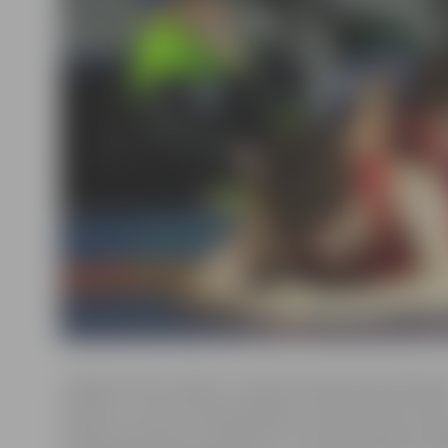
Jelgavas klubu «Milons» meistarsacīkstēs pārstāvēja d
sportisti, un abi tika pie medaļas, informē kluba trene
Vladimirs Smirnovs. Vitālijs Burča izcīnīja sudraba med