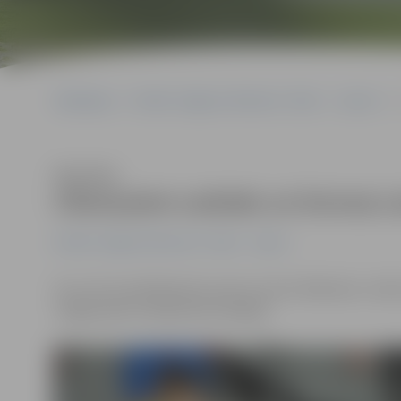
Sākumlapa
Portāla “Jelgavas Vēstnesis” arhīvs
Sports
Klausīties
Cīkstoņiem sudrabs un bronza La
Portāla “Jelgavas Vēstnesis” arhīvs
Sports
24. un 25. martā Bauskā, sporta centrā «Mēmele» notika
Jelgavnieki izcīnīja divas medaļas.