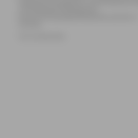
kategorijā līdz 42 kilogramiem, savukārt Maksimam S
svara kategorijā līdz 58 kilogramiem.
Kopumā turnīrā piedalījās 180 dalībnieki, pārstāvot 13
komandas.
Foto: no kluba arhīva