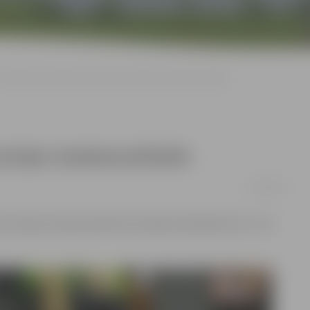
Cīkstoņiem sudrabs un bronza Latvijas meistarsacīkstēs
tvijas meistarsacīkstēs
27/03/2017
 Latvijas meistarsacīkstes brīvajā cīņā kadetiem (U-17).