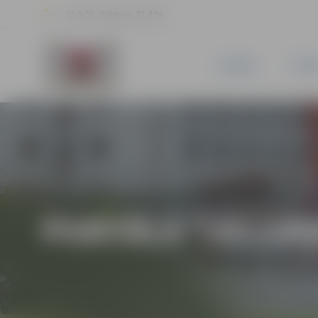
21.3 °C, 5.6 m/s, 71.4 %
JAUNUMI
PILSĒ
PORTĀLA “JELGAV