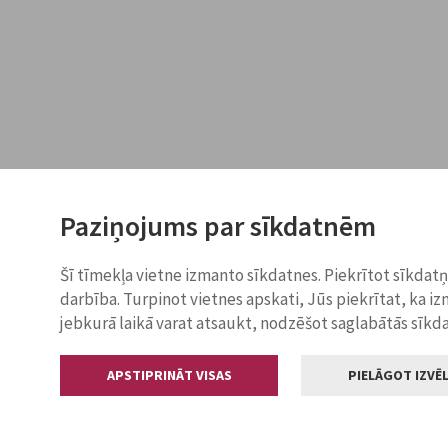
Paziņojums par sīkdatnēm
Šī tīmekļa vietne izmanto sīkdatnes. Piekrītot sīkdat
darbība. Turpinot vietnes apskati, Jūs piekrītat, ka i
jebkurā laikā varat atsaukt, nodzēšot saglabātās sīkd
APSTIPRINĀT VISAS
PIELĀGOT IZVĒL