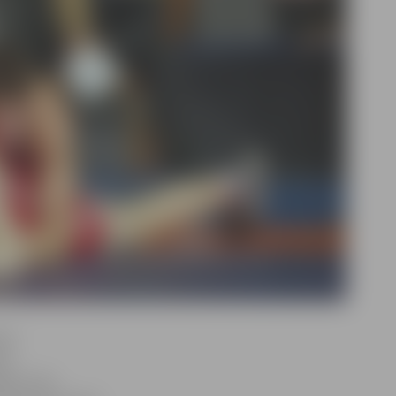
ivi
ris
aļu svara