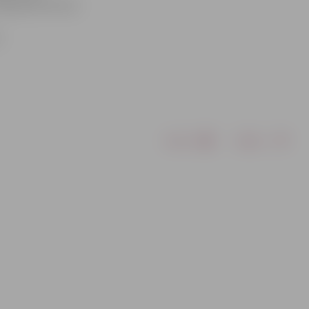
tasjukam bronza
Drukāt
Dalīties