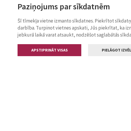
Paziņojums par sīkdatnēm
Šī tīmekļa vietne izmanto sīkdatnes. Piekrītot sīkdat
darbība. Turpinot vietnes apskati, Jūs piekrītat, ka i
jebkurā laikā varat atsaukt, nodzēšot saglabātās sīkd
APSTIPRINĀT VISAS
PIELĀGOT IZVĒL
Kontakti
Jelgavas valstp
Lielā iela 11
+371 630055
pasts@jelga