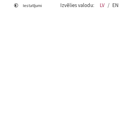
Izvēlies valodu:
LV
EN
Iestatījumi
Lapas karte
Viegli lasīt
Sociālo mediju lietošana
Sīkdatņu izmantošana