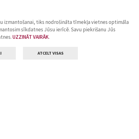
ņu izmantošanai, tiks nodrošināta tīmekļa vietnes optimāla
zmantosim sīkdatnes Jūsu ierīcē. Savu piekrišanu Jūs
atnes.
UZZINĀT VAIRĀK
.
I
ATCELT VISAS
Klientu apkalpošana
ilsētas pašvaldība
Darba laiks
, Jelgava, LV-3001
Pirmdienās
8.00 - 18.00
Otrdienās
8.00 - 17.00
22
Trešdienās
8.00 - 17.00
va.lv