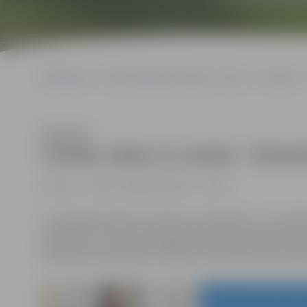
Sākumlapa
Portāla “Jelgavas Vēstnesis” arhīvs
Izstādes
Klausīties
Cilvēks, daba un Latvija – fotom
Izstādes
Portāla “Jelgavas Vēstnesis” arhīvs
«Fotogrāfija palīdz atcerēties nozīmīgākos un skaistā
spilgtumu,» uzskata fotogrāfs Valerijs Sudakovs, kura p
decembrim apskatāma Jelgavas tehnikuma bibliotēkā 