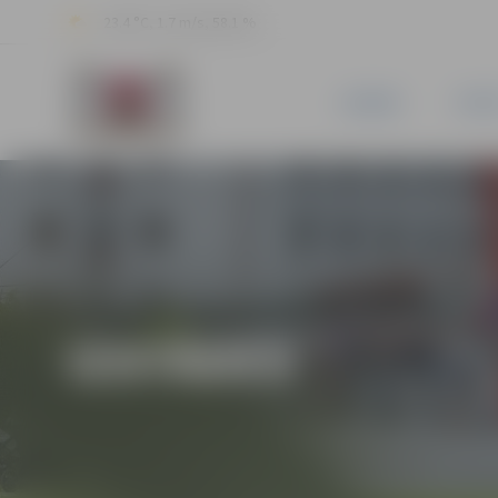
23.4 °C, 1.7 m/s, 58.1 %
JAUNUMI
PILSĒ
IZSTĀDES