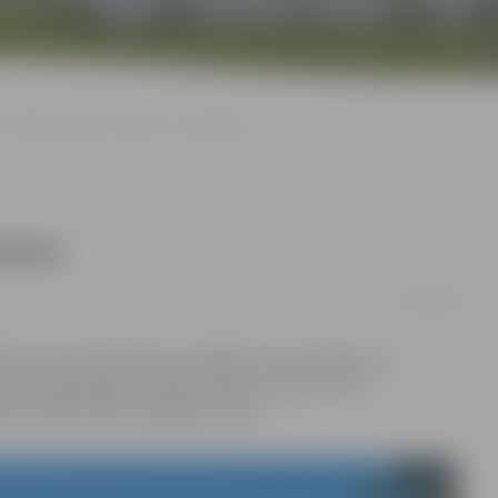
Cilvēks, daba un Latvija – fotomirkļos
irkļos
30/10/2018
kos mūsu dzīves brīžus, piešķirot tiem dziļumu un
ersonālizstāde «Cilvēks. Daba. Latvija» līdz 21.
Pulkveža Oskara Kalpaka ielā 37.