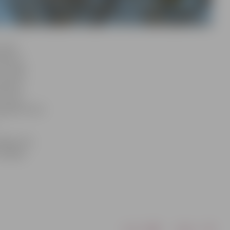
sācis
nieris,
u vairāk
inavas,
 tvert
tografē savus
aļas, kas
zstādes