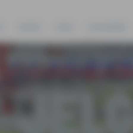
TA
PAŠVALDĪBA
IESTĀDES
KAPITĀLSABIEDRĪBAS