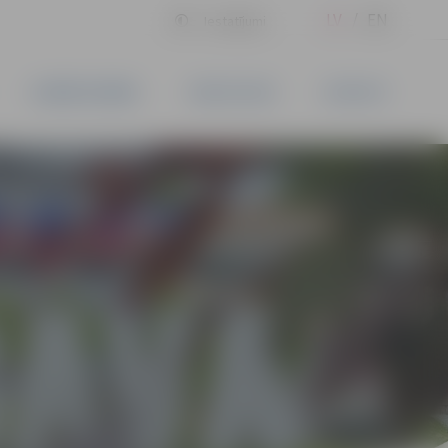
LV
EN
Iestatījumi
UZŅĒMĒJDARBĪBA
PAKALPOJUMI
KONTAKTI