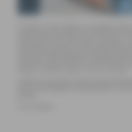
V.Sudakovs ir dzimis Jelgavā un ar fotogrāfijas mākslu 
nodarboties jau skolas laikā. Kaut arī V.Sudakovs ir inže
brīvajos brīžos viņam vienmēr rokās ir fotoaparāts – ja
nekā 30 gadu viņš Latvijā un citviet pasaulē iemūžina a
dabas skatus dažādos gadalaikos. Fotogrāfam patīk arī
individuālus un grupu portretus, kā arī viņš daudz fo
draugus, tuviniekus un ģimeni – sievu un trīs meitas.
«Valerijs prot sajust dabas noskaņu, pamana īpašas det
padara viņa fotogrāfijas par neatkārtojamām,» sacīts i
aprakstā.
Foto: V.Sudakovs