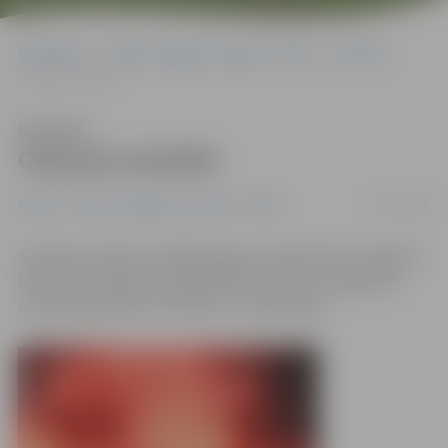
Sākumlapa
Portāla “Jelgavas Vēstnesis” arhīvs
Pilsētā
Cīņā par prestižu
Klausīties
Cīņā par prestižu
07/11/2008
Pilsētā
Portāla “Jelgavas Vēstnesis” arhīvs
Sestdien pulksten 14:00 Daugavas stadionā FK «Jelgava»
futbolisti 1. līgas čempionātā aizvadīs savu pēdējo šīs
sezonas spēli pret FK «Abuls» no Smiltenes.