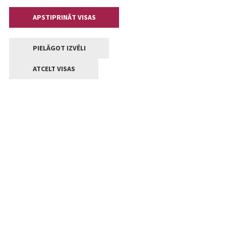
APSTIPRINĀT VISAS
PIELĀGOT IZVĒLI
ATCELT VISAS
Kontakti
Jelgavas valstpilsētas pašvaldība
Lielā iela 11, Jelgava, LV-3001
+371 63005522