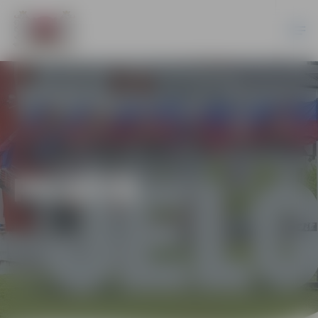
PILSĒTĀ