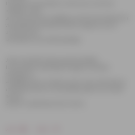
teorētiski var pretendēt uz trešo vietu un bronzas
medaļām. Tomēr
arī ceturtā vieta nav traģēdija, jo puiši sezonas sākumā un
vidusdaļā demonstrēja atzīstamu sniegumu izcīnot
uzvaras arī pret
komandām, kuras sadalīs godalgas.
Jācer, ka futbolisti spēs saņemties pēdējai
turnīra spēlei vecajā labajā «Daugavā», priecējot
skatītājus un
kaislīgākos fanus, ar skaistu uzvaru. Tas ir visai ticami, jo
smiltenieši šosezon 27 aizvadītajās spēlēs nav izcīnījuši
nevienu
punktu un spējuši gūt tikai 12 vārtus.
Drukāt
Dalīties