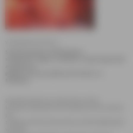
www.jelgavasvestnesis.lv
Sestdien pulksten 14:00 Daugavas
stadionā FK «Jelgava» futbolisti 1. līgas čempionātā
aizvadīs savu
pēdējo šīs sezonas spēli pret FK «Abuls» no
Smiltenes.
Diemžēl šai spēlei vairs nebūs lielas nozīmes
komandu izvietojumā turnīra tabulā, jo mūsu futbolisti
pēc
zaudējuma Zibens/Zemessardzes vienībai pēdējā spēlē
vairs tikai