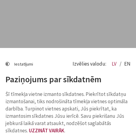
Izvēlies valodu:
LV
EN
Iestatījumi
Paziņojums par sīkdatnēm
Šī tīmekļa vietne izmanto sīkdatnes. Piekrītot sīkdatņu
izmantošanai, tiks nodrošināta tīmekļa vietnes optimāla
darbība. Turpinot vietnes apskati, Jūs piekrītat, ka
izmantosim sīkdatnes Jūsu ierīcē. Savu piekrišanu Jūs
jebkurā laikā varat atsaukt, nodzēšot saglabātās
sīkdatnes.
UZZINĀT VAIRĀK
.